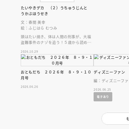
たいやきデカ （２）うちゅうじんと
うかぶほうせき
文：春間 美幸
絵：ふじはら むつみ
頭はたい焼き、体は人間の刑事が、大福
盗難事件のナゾを追う！５歳から読める
エンタメ読み物の新シリーズ第２巻目。
2026.10.29
おともだち ２０２６年 ８・９・１０
ディズニーファン
月号
編：ディズニーファ
2026.06.26
2026.06.25
電子あり