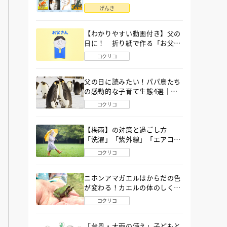
語」６選
げんき
【わかりやすい動画付き】父の
日に！ 折り紙で作る「お父さ
ん」の簡単な折り方
コクリコ
父の日に読みたい！パパ鳥たち
の感動的な子育て生態4選｜図
鑑MOVE
コクリコ
【梅雨】の対策と過ごし方
「洗濯」「紫外線」「エアコ
ン」「ゲリラ豪雨」…〔気象予
コクリコ
報士が完全ガイド〕
ニホンアマガエルはからだの色
が変わる！カエルの体のしくみ
から両生類の特ちょうまで図鑑
コクリコ
MOVEが解説！
「台風・大雨の備え」子どもと