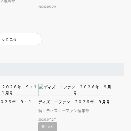
ン編集部
インセミナー 受賞作家
童文学新人賞】受賞作家と前
2026.05.29
者が語る「絵本創作実践
員に聞く「児童文学創作セミ
5-10-31
もっと見る
２０２６年 ９・１
ディズニーファン ２０２６年 ９月号
編：ディズニーファン編集部
2026.07.27
電子あり