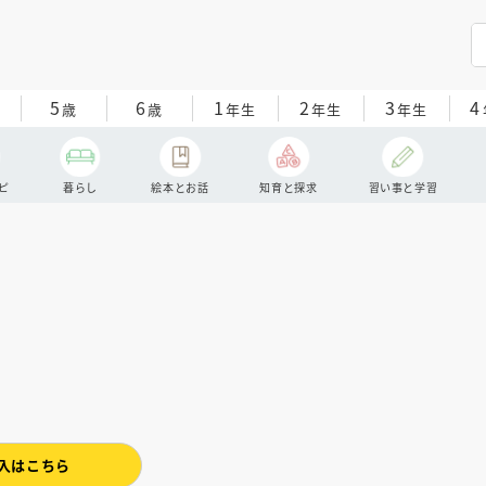
5
6
1
2
3
4
歳
歳
年生
年生
年生
ピ
暮らし
絵本とお話
知育と探求
習い事と学習
入はこちら