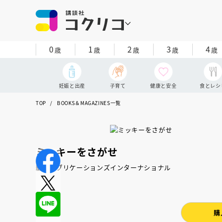
0
1
2
3
4
歳
歳
歳
歳
歳
妊娠と出産
子育て
健康と安全
食とレシ
TOP
BOOKS＆MAGAZINES一覧
ミッキーをさがせ
編：パブリケーションズインターナショナル
購