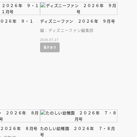
２０２６年 ９・１
ディズニーファン ２０２６年 ９月号
編：ディズニーファン編集部
2026.07.27
電子あり
えほん通信
ンライン
会員限定
オンライン
 ２０２６年 ８月号
たのしい幼稚園 ２０２６年 ７・８月
ブ配信中】講談社絵本新
アーカイブ配信中【第67回講
号