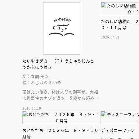
たのしい幼稚園 
０・１１月号
2026.07.31
たいやきデカ （２）うちゅうじんと
うかぶほうせき
文：春間 美幸
絵：ふじはら むつみ
頭はたい焼き、体は人間の刑事が、大福
盗難事件のナゾを追う！５歳から読める
エンタメ読み物の新シリーズ第２巻目。
2026.10.29
会員限定
オ
おともだち ２０２６年 ８・９・１０
ディズニーファン
【アーカイ
月号