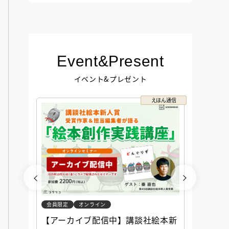
Event&Present
イベント&プレゼント
コクリコ
えほん通信
会員限定
オンライン
会員限定
談社児
【アーカイブ配信中】講談社絵本新
アーカ