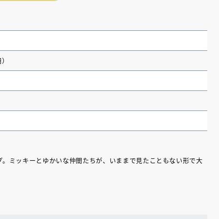
円）
プ。ミッキーとゆかいな仲間たちが、いままで見たこともない形で大
（あさのあつこ）特設サ
フリースクールという選択
26年９月30日発売決定！
2026.03.31