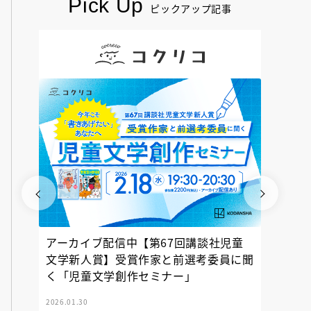
Pick Up
ピックアップ記事
アーカイブ配信中【第67回講談社児童
『神の
文学新人賞】受賞作家と前選考委員に聞
く「児童文学創作セミナー」
2026.01.30
2025.12.23