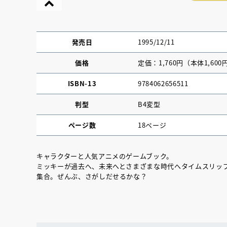
発売日
1995/12/11
価格
定価：1,760円（本体1,600
ISBN-13
9784062656511
判型
B4変型
ページ数
18ページ
キャラクターと人気アニメのゲームブック。
ミッキーが過去へ、未来へとさまざまな時代へタイムスリッ
『NO.６再会』
集合。ぜんぶ、さがしだせるかな？
イト ＃４ 20
2025.02.17