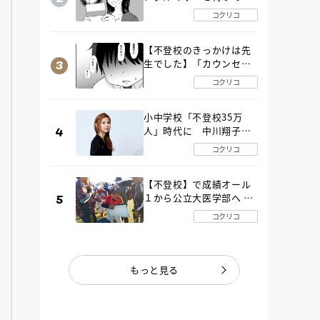
た“魔の２年間”【後編】
コクリコ
【不登校のきっかけは先
生でした】「カウンセリ
ングの時間」生徒の情報
コクリコ
をバラしたのは…《第２
話》
小中学校「不登校35万
人」時代に 中川翔子さ
んが審査委員長「不登校
コクリコ
生動画甲子園 2026」が開
催
【不登校】で成績オール
１から公立大医学部へ 中
２で起立性調節障害「治
コクリコ
るまで３年」の診断 その
とき母は
もっと見る