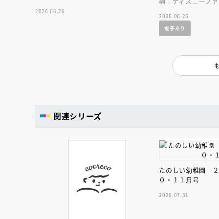
編：ディズニーファ
人賞オンラ
2026.06.26
と担当編集
2026.06.25
応募締切
202
講座」
電子あり
関連シリーズ
たのしい幼稚園 
０・１１月号
2026.07.31