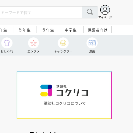
マイページ
5
6
中学生~
保護者向け
年生
年生
年生
おしゃれ
エンタメ
キャラクター
漫画