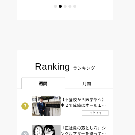
Ranking
ランキング
週間
月間
【不登校から医学部へ】
中２で成績はオール１
「昼夜逆転」したわが子
コクリコ
を”夜遊び”に連れ出した
母の気づき
「正社員の落とし穴」シ
ングルマザーを待ってい