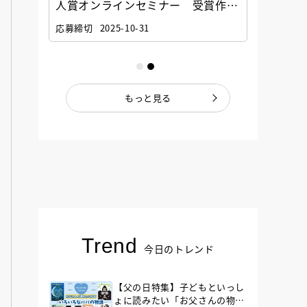
選考委
人賞オンラインセミナー 受賞作家
童文学
ナー」
と担当編集者が語る「絵本創作実践
員に聞
応募締切
2025-10-31
講座」
もっと見る
Trend
今日のトレンド
【父の日特集】子どもといっし
ょに読みたい「お父さんの物