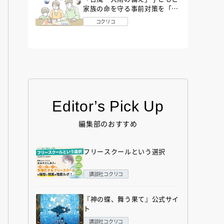
家族の命を守る事前対策を「防
災アドバイザー」が解説
コクリコ
Editor’s Pick Up
編集部のおすすめ
フリースクールという選択
講談社コクリコ
『神の蝶、舞う果て』公式サイ
ト
講談社コクリコ