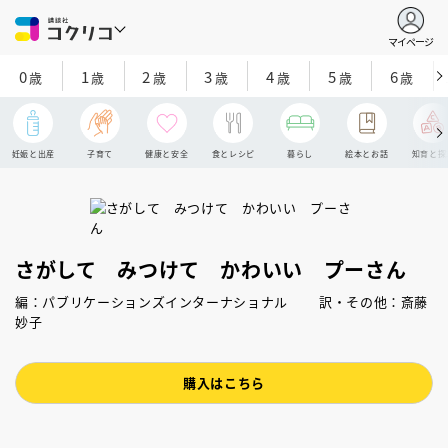
マイページ
0
1
2
3
4
5
6
歳
歳
歳
歳
歳
歳
歳
妊娠と出産
子育て
健康と安全
食とレシピ
暮らし
絵本とお話
知育と探
さがして みつけて かわいい プーさん
編：パブリケーションズインターナショナル 訳・その他：斎藤
妙子
購入はこちら