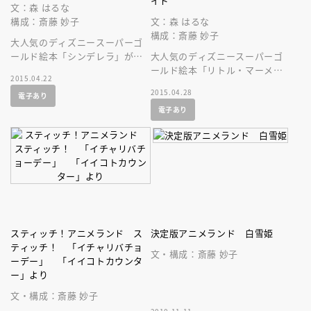
イド
文：森 はるな
構成：斎藤 妙子
文：森 はるな
構成：斎藤 妙子
大人気のディズニースーパーゴ
ールド絵本「シンデレラ」が、
大人気のディズニースーパーゴ
音声付の絵本になって登場で
ールド絵本「リトル・マーメイ
2015.04.22
す！
ド」が、美しい音声付の絵本に
2015.04.28
電子あり
なって登場です！ 名作を持ち
電子あり
歩こう！
スティッチ！アニメランド ス
決定版アニメランド 白雪姫
ティッチ！ 「イチャリバチョ
文・構成：斎藤 妙子
ーデー」 「イイコトカウンタ
ー」より
文・構成：斎藤 妙子