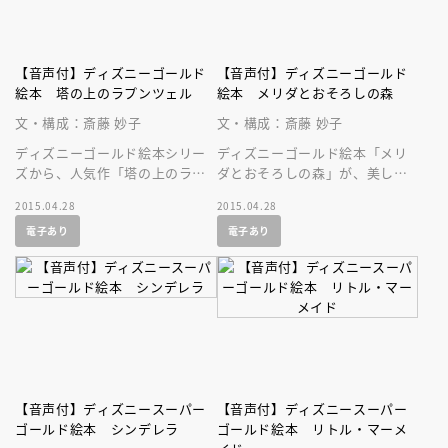
【音声付】ディズニーゴールド
【音声付】ディズニーゴールド
絵本 塔の上のラプンツェル
絵本 メリダとおそろしの森
文・構成：斎藤 妙子
文・構成：斎藤 妙子
ディズニーゴールド絵本シリー
ディズニーゴールド絵本「メリ
ズから、人気作「塔の上のラプ
ダとおそろしの森」が、美しい
ンツェル」が、美しい音声付の
音声付の絵本になって登場で
2015.04.28
2015.04.28
絵本になって登場です！
す！ ディズニーの人気作を持
電子あり
電子あり
ち歩こう！
【音声付】ディズニースーパー
【音声付】ディズニースーパー
ゴールド絵本 シンデレラ
ゴールド絵本 リトル・マーメ