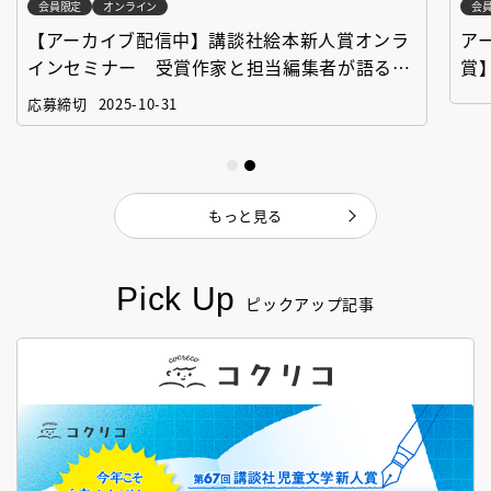
会員限定
オンライン
会
【アーカイブ配信中】講談社絵本新人賞オンラ
ア
インセミナー 受賞作家と担当編集者が語る
賞
「絵本創作実践講座」
作
応募締切
2025-10-31
もっと見る
Pick Up
ピックアップ記事