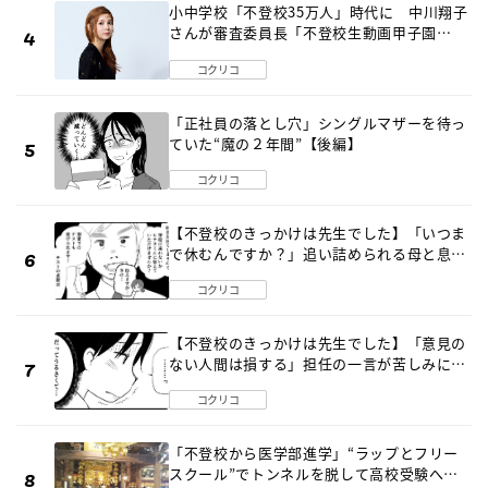
小中学校「不登校35万人」時代に 中川翔子
さんが審査委員長「不登校生動画甲子園
2026」が開催
コクリコ
「正社員の落とし穴」シングルマザーを待っ
ていた“魔の２年間”【後編】
コクリコ
【不登校のきっかけは先生でした】「いつま
で休むんですか？」追い詰められる母と息子
《第６話》
コクリコ
【不登校のきっかけは先生でした】「意見の
ない人間は損する」担任の一言が苦しみに…
《第１話》
コクリコ
「不登校から医学部進学」“ラップとフリー
スクール”でトンネルを脱して高校受験へ