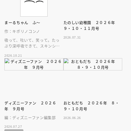
まーるちゃん ふ～
たのしい幼稚園 ２０２６年
９・１０・１１月号
作：キボリノコンノ
2026.07.31
吸って、吐いて、笑って。たっ
ぷり深呼吸できて、スキンシッ
プが楽しめる、大人気木彫作
2026.10.21
家、キボリノコンノ初のファー
ストブック。
ディズニーファン ２０２６
おともだち ２０２６年 ８・
年 ９月号
９・１０月号
編：ディズニーファン編集部
2026.06.26
2026.07.27