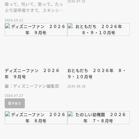
2026.07.31
吸って、吐いて、笑って。たっ
ぷり深呼吸できて、スキンシッ
プが楽しめる、大人気木彫作
2026.10.21
家、キボリノコンノ初のファー
ストブック。
ディズニーファン ２０２６
おともだち ２０２６年 ８・
年 ９月号
９・１０月号
編：ディズニーファン編集部
2026.06.26
2026.07.27
電子あり