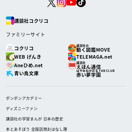
講談社コクリコ
ファミリーサイト
講談社の
コクリコ
動く図鑑MOVE
WEB げんき
TELEMAGA.net
講談社
Aneひめ.net
えほん通信
はやみねかおる FAN CLUB
青い鳥文庫
赤い夢学園
ボンボンアカデミー
ディズニーファン
講談社の学習まんが 日本の歴史
本とあそぼう 全国訪問おはなし隊