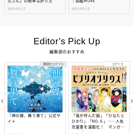
父さん」の簡単な折り方
｜図鑑MOVE
2026.05.17
2025.06.13
Editor’s Pick Up
編集部のおすすめ
講談社コクリコ
コクリコ
『神の蝶、舞う果て』公式サ
「竜が呼んだ娘」「ひなたと
イト
ひかり」「NO.６」……人気
児童書を漫画化！ マンガサ
イト『ビブリオシリウス』誕