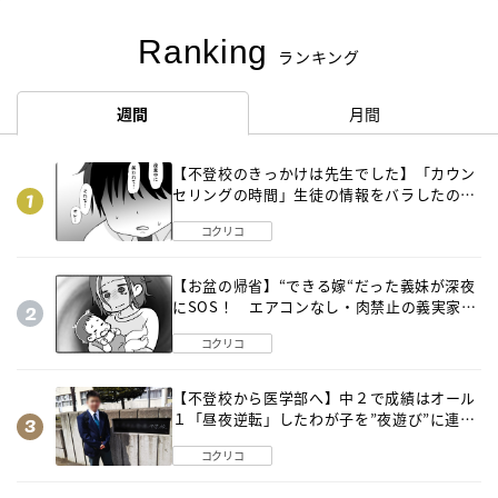
Ranking
ランキング
週間
月間
【不登校のきっかけは先生でした】「カウン
セリングの時間」生徒の情報をバラしたの
は…《第２話》
コクリコ
【お盆の帰省】“できる嫁“だった義妹が深夜
にSOS！ エアコンなし・肉禁止の義実家ル
ールに変化が…〈後編〉
コクリコ
【不登校から医学部へ】中２で成績はオール
１「昼夜逆転」したわが子を”夜遊び”に連れ
出した母の気づき
コクリコ