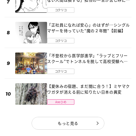
《第１話》
コクリコ
「正社員になれば安心」のはずが…シングル
マザーを待っていた“魔の２年間”【前編】
コクリコ
「不登校から医学部進学」“ラップとフリー
スクール”でトンネルを脱して高校受験へ
〔元野球少年の実話〕
コクリコ
【夏休みの宿題、まだ間に合う！】ミヤマク
ワガタが消える前に知りたい日本の異変
Aneひめ
もっと見る