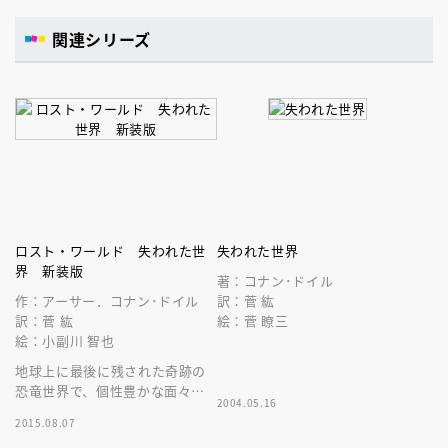
関連シリーズ
ロスト・ワールド 失われた世
失われた世界
界 新装版
著：コナン･ドイル
作：アーサー．コナン･ドイル
訳：菅 紘
訳：菅 紘
絵：菅 瞭三
絵：小副川 智也
地球上に最後に残された奇跡の
恐竜世界で、個性豊かな面々が
2004.05.16
生死を賭けて探検を繰り広げ
2015.08.07
る、ＳＦ冒険小説の最高傑作！