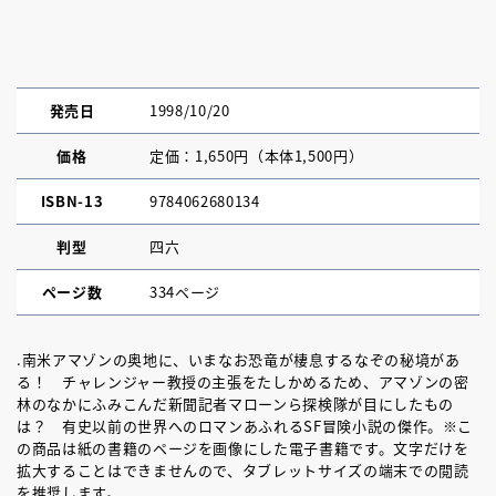
発売日
1998/10/20
価格
定価：1,650円（本体1,500円）
ISBN-13
9784062680134
判型
四六
ページ数
334ページ
.南米アマゾンの奥地に、いまなお恐竜が棲息するなぞの秘境があ
る！ チャレンジャー教授の主張をたしかめるため、アマゾンの密
林のなかにふみこんだ新聞記者マローンら探検隊が目にしたもの
は？ 有史以前の世界へのロマンあふれるSF冒険小説の傑作。※こ
の商品は紙の書籍のページを画像にした電子書籍です。文字だけを
拡大することはできませんので、タブレットサイズの端末での閲読
を推奨します。