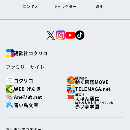
エンタメ
キャラクター
漫画
講談社コクリコ
ファミリーサイト
講談社の
コクリコ
動く図鑑MOVE
WEB げんき
TELEMAGA.net
講談社
Aneひめ.net
えほん通信
はやみねかおる FAN CLUB
青い鳥文庫
赤い夢学園
ボンボンアカデミー