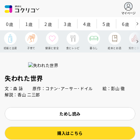
マイページ
0
1
2
3
4
5
6
歳
歳
歳
歳
歳
歳
歳
妊娠と出産
子育て
健康と安全
食とレシピ
暮らし
絵本とお話
知育と探
失われた世界
文：森 詠 原作：コナン･ア－サ－･ドイル 絵：影山 徹
解説：香山 二三郎
ためし読み
購入はこちら