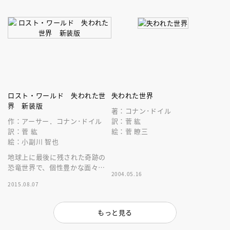
ロスト・ワールド 失われた世
失われた世界
界 新装版
著：コナン･ドイル
作：アーサー．コナン･ドイル
訳：菅 紘
訳：菅 紘
絵：菅 瞭三
絵：小副川 智也
地球上に最後に残された奇跡の
恐竜世界で、個性豊かな面々が
2004.05.16
生死を賭けて探検を繰り広げ
2015.08.07
る、ＳＦ冒険小説の最高傑作！
もっと見る