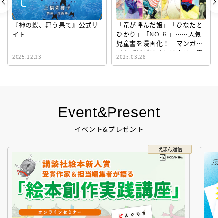
『神の蝶、舞う果て』公式サ
「竜が呼んだ娘」「ひなたと
イト
ひかり」「NO.６」……人気
児童書を漫画化！ マンガサ
イト『ビブリオシリウス』誕
2025.12.23
2025.03.28
生！
Event&Present
イベント&プレゼント
えほん通信