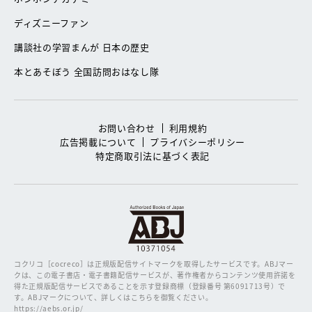
ディズニーファン
講談社の学習まんが 日本の歴史
本とあそぼう 全国訪問おはなし隊
お問い合わせ
利用規約
広告掲載について
プライバシーポリシー
特定商取引法に基づく表記
コクリコ［cocreco］は正規版配信サイトマークを取得したサービスです。
ABJマー
クは、この電子書店・電子書籍配信サービスが、著作権者からコンテンツ使用許諾を
得た正規版配信サービスであることを示す登録商標（登録番号 第6091713号）で
す。ABJマークについて、詳しくはこちらを御覧ください。
https://aebs.or.jp/