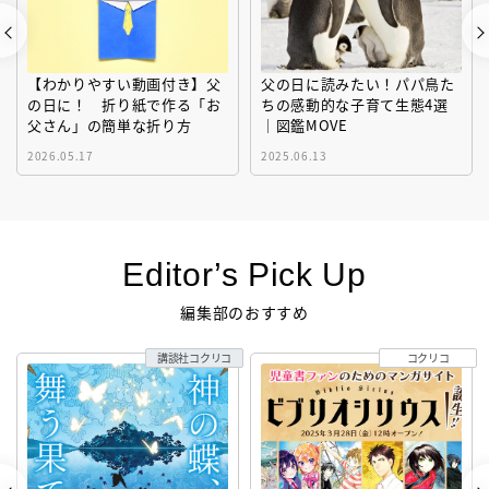
【わかりやすい動画付き】父
父の日に読みたい！パパ鳥た
の日に！ 折り紙で作る「お
ちの感動的な子育て生態4選
父さん」の簡単な折り方
｜図鑑MOVE
2026.05.17
2025.06.13
Editor’s Pick Up
編集部のおすすめ
講談社コクリコ
コクリコ