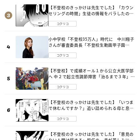
【不登校のきっかけは先生でした】「カウン
セリングの時間」生徒の情報をバラしたの
は…《第２話》
コクリコ
小中学校「不登校35万人」時代に 中川翔子
さんが審査委員長「不登校生動画甲子園
2026」が開催
コクリコ
【不登校】で成績オール１から公立大医学部
へ 中２で起立性調節障害「治るまで３年」の
診断 そのとき母は
コクリコ
【不登校のきっかけは先生でした】「いつま
で休むんですか？」追い詰められる母と息子
《第６話》
コクリコ
【不登校のきっかけは先生でした】「意見の
ない人間は損する」担任の一言が苦しみに…