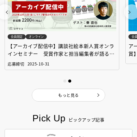
会員限定
オンライン
会
【アーカイブ配信中】講談社絵本新人賞オンラ
ア
インセミナー 受賞作家と担当編集者が語る
賞
「絵本創作実践講座」
作
応募締切
2025-10-31
もっと見る
Pick Up
ピックアップ記事