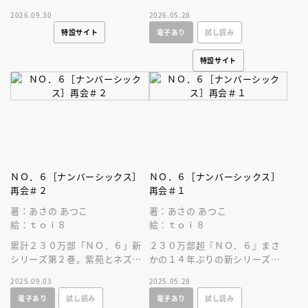
超えたディストピア小説。Ｎ
超えたディストピア小説。ネズ
2026.09.30
2026.05.28
Ｏ．６の未来と紫苑の闇が描か
ミの空白の２年間を追う３巻！
特設サイト
電子あり
試し読み
れる。
特設サイト
ＮＯ．６［ナンバーシックス］
ＮＯ．６［ナンバーシックス］
再会＃２
再会＃１
著：あさの あつこ
著：あさの あつこ
絵：ｔｏｉ８
絵：ｔｏｉ８
累計２３０万部「ＮＯ．６」新
２３０万部超『ＮＯ．６』まさ
シリーズ第２巻。紫苑とネズミ
かの１４年ぶりの新シリーズが
２人の少年の友情を超えたディ
スタート！ 紫苑とネズミ２人
2025.09.03
2025.05.28
ストピアＳＦの傑作。
の少年の友情を超えた絆と戦い
電子あり
試し読み
電子あり
試し読み
を見届けよ！