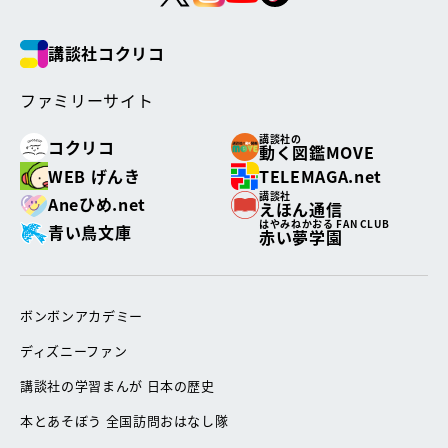
講談社コクリコ
ファミリーサイト
講談社の
コクリコ
動く図鑑MOVE
WEB げんき
TELEMAGA.net
講談社
Aneひめ.net
えほん通信
はやみねかおる FAN CLUB
青い鳥文庫
赤い夢学園
ボンボンアカデミー
ディズニーファン
講談社の学習まんが 日本の歴史
本とあそぼう 全国訪問おはなし隊