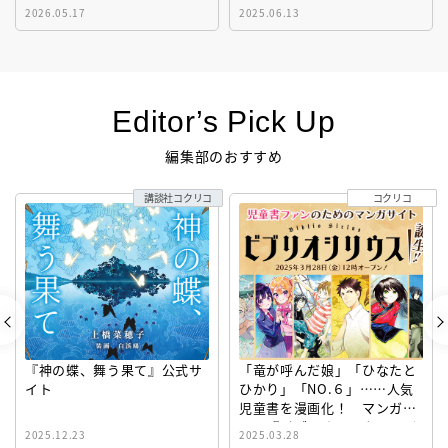
2026.05.17
2025.06.13
Editor’s Pick Up
編集部のおすすめ
講談社コクリコ
コクリコ
『神の蝶、舞う果て』公式サ
「竜が呼んだ娘」「ひなたと
イト
ひかり」「NO.６」……人気
児童書を漫画化！ マンガサ
イト『ビブリオシリウス』誕
2025.12.23
2025.03.28
生！