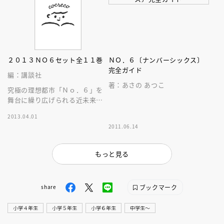
２０１３ＮＯ６セット全１１巻
ＮＯ．６〔ナンバーシックス〕
完全ガイド
編：講談社
著：あさの あつこ
究極の理想都市「Ｎｏ．６」を
舞台に繰り広げられる近未来サ
バイバル小説。外伝やガイド本
2013.04.01
まで入った全１１巻セット。
2011.06.14
もっと見る
ブックマーク
share
小学４年生
小学５年生
小学６年生
中学生〜