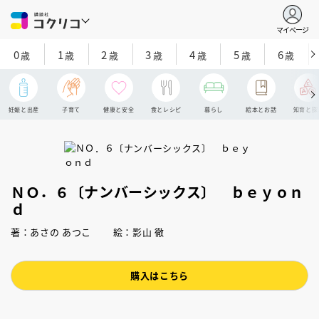
マイページ
0
1
2
3
4
5
6
歳
歳
歳
歳
歳
歳
歳
妊娠と出産
子育て
健康と安全
食とレシピ
暮らし
絵本とお話
知育と探
ＮＯ．６〔ナンバーシックス〕 ｂｅｙｏｎ
ｄ
著：あさの あつこ 絵：影山 徹
購入はこちら