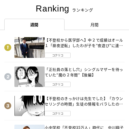
Ranking
ランキング
週間
月間
【不登校から医学部へ】中２で成績はオール
１「昼夜逆転」したわが子を”夜遊び”に連れ
出した母の気づき
コクリコ
「正社員の落とし穴」シングルマザーを待っ
ていた“魔の２年間”【後編】
コクリコ
【不登校のきっかけは先生でした】「カウン
セリングの時間」生徒の情報をバラしたの
は…《第２話》
コクリコ
小中学校「不登校35万人」時代に 中川翔子