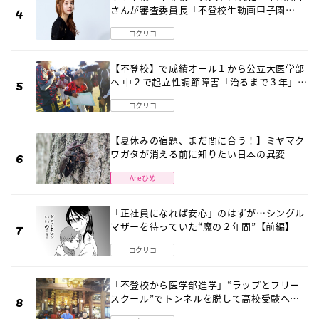
さんが審査委員長「不登校生動画甲子園
2026」が開催
コクリコ
【不登校】で成績オール１から公立大医学部
へ 中２で起立性調節障害「治るまで３年」の
診断 そのとき母は
コクリコ
【夏休みの宿題、まだ間に合う！】ミヤマク
ワガタが消える前に知りたい日本の異変
Aneひめ
「正社員になれば安心」のはずが…シングル
マザーを待っていた“魔の２年間”【前編】
コクリコ
「不登校から医学部進学」“ラップとフリー
スクール”でトンネルを脱して高校受験へ
〔元野球少年の実話〕