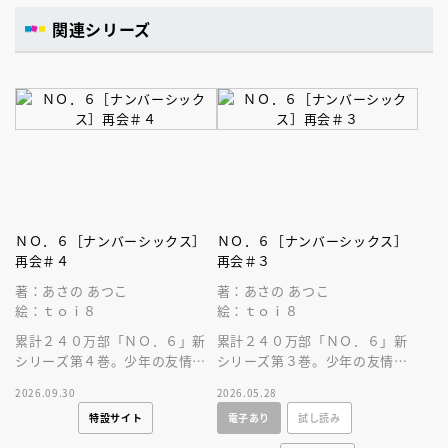
関連シリーズ
ＮＯ．６［ナンバーシックス］
ＮＯ．６［ナンバーシックス］
再会＃４
再会＃３
著：あさの あつこ
著：あさの あつこ
絵：ｔｏｉ８
絵：ｔｏｉ８
累計２４０万部「ＮＯ．６」新
累計２４０万部「ＮＯ．６」新
シリーズ第４巻。少年の友情を
シリーズ第３巻。少年の友情を
超えたディストピア小説。Ｎ
超えたディストピア小説。ネズ
2026.09.30
2026.05.28
Ｏ．６の未来と紫苑の闇が描か
ミの空白の２年間を追う３巻！
特設サイト
電子あり
試し読み
れる。