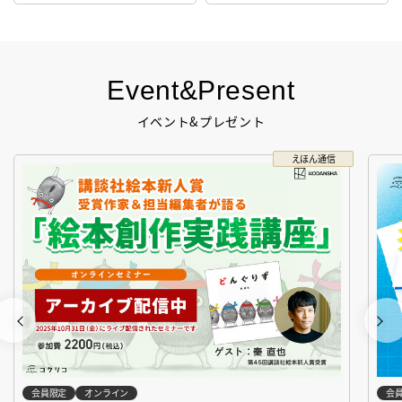
Event&Present
イベント&プレゼント
えほん通信
会員限定
オンライン
会