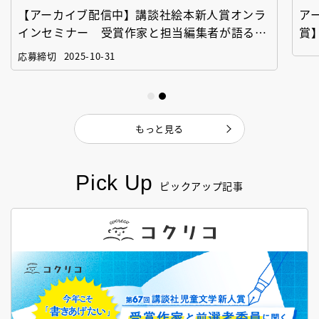
【アーカイブ配信中】講談社絵本新人賞オンラ
ア
インセミナー 受賞作家と担当編集者が語る
賞
「絵本創作実践講座」
作
応募締切
2025-10-31
もっと見る
Pick Up
ピックアップ記事