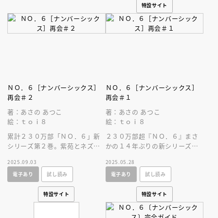
特設サイト
ＮＯ．６［ナンバーシックス］
ＮＯ．６［ナンバーシックス］
再会＃２
再会＃１
著：あさの あつこ
著：あさの あつこ
絵：ｔｏｉ８
絵：ｔｏｉ８
累計２３０万部「ＮＯ．６」新
２３０万部超『ＮＯ．６』まさ
シリーズ第２巻。紫苑とネズミ
かの１４年ぶりの新シリーズが
２人の少年の友情を超えたディ
スタート！ 紫苑とネズミ２人
2025.09.03
2025.05.28
ストピアＳＦの傑作。
の少年の友情を超えた絆と戦い
電子あり
試し読み
電子あり
試し読み
を見届けよ！
特設サイト
特設サイト