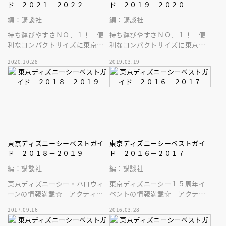
ド ２０２１－２０２２
ド ２０１９－２０２０
編：講談社
編：講談社
持ち運びやすさＮＯ．１！ 便
持ち運びやすさＮＯ．１！ 便
利なコンパクトサイズに東京デ
利なコンパクトサイズに東京デ
ィズニーシーの最新情報がぎゅ
ィズニーシーの最新情報がぎゅ
2020.10.28
2019.03.19
ぎゅっと詰まったベストガイド
ぎゅっと詰まったベストガイド
最新版！
最新版！
東京ディズニーシーベストガイ
東京ディズニーシーベストガイ
ド ２０１８－２０１９
ド ２０１６－２０１７
編：講談社
編：講談社
東京ディズニーシー・ハロウィ
東京ディズニーシー１５周年イ
ーンの情報満載☆ アクティブ
ベントの情報満載☆ アクティ
派に圧倒的人気を誇る、コンパ
ブ派に圧倒的人気を誇る、コン
2017.09.16
2016.03.28
クトサイズの人気ガイドシリー
パクトサイズの人気ガイドシリ
ズ最新版！
ーズ最新版！