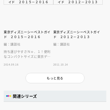
東京ディズニーシーベストガイ
東京ディズニーシーベストガイ
ド ２０１５－２０１６
ド ２０１２－２０１３
編：講談社
編：講談社
持ち運びやすさＮｏ．１！便利
なコンパクトサイズに東京ディ
ズニーシーの最新情報がぎゅぎ
2014.09.16
2011.10.14
ゅっ！巻頭特集は大人気のダッ
フィー！
もっと見る
関連シリーズ