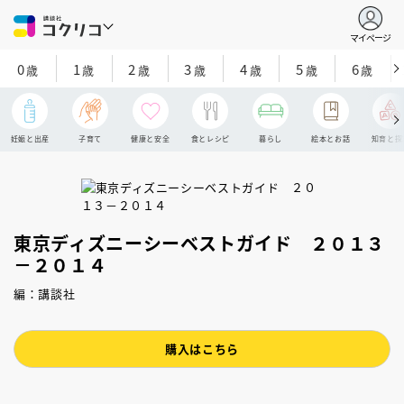
マイページ
0
1
2
3
4
5
6
歳
歳
歳
歳
歳
歳
歳
妊娠と出産
子育て
健康と安全
食とレシピ
暮らし
絵本とお話
知育と探
東京ディズニーシーベストガイド ２０１３
－２０１４
編：講談社
購入はこちら