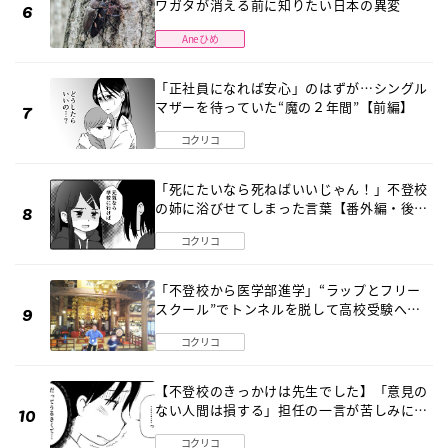
ワガタが消える前に知りたい日本の異変
Aneひめ
「正社員になれば安心」のはずが…シングル
マザーを待っていた“魔の２年間”【前編】
コクリコ
「死にたいなら死ねばいいじゃん！」不登校
の姉に浴びせてしまった言葉【番外編・後
編】
コクリコ
「不登校から医学部進学」“ラップとフリー
スクール”でトンネルを脱して高校受験へ
〔元野球少年の実話〕
コクリコ
【不登校のきっかけは先生でした】「意見の
ない人間は損する」担任の一言が苦しみに…
《第１話》
コクリコ