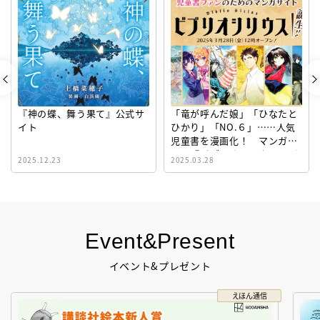
『神の蝶、舞う果て』公式サ
「竜が呼んだ娘」「ひなたと
イト
ひかり」「NO.６」……人気
児童書を漫画化！ マンガサ
イト『ビブリオシリウス』誕
2025.12.23
2025.03.28
生！
Event&Present
イベント&プレゼント
えほん通信