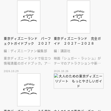
東京ディズニーランド パーフ
東京ディズニーランド 完全ガ
ェクトガイドブック ２０２７
イド ２０２７－２０２８
編：ディズニーファン編集部
編：講談社
東京ディズニーランドで役立つ
映画『シュガー・ラッシュ』が
情報満載のガイドブック。アト
テーマのアトラクションや新生
ラクション、ショー、レストラ
スペース・マウンテンはじめ、
2026.10.29
2026.10.26
ン、グッズまでが１冊に！
東京ディズニーランドの最新情
報をお届け！