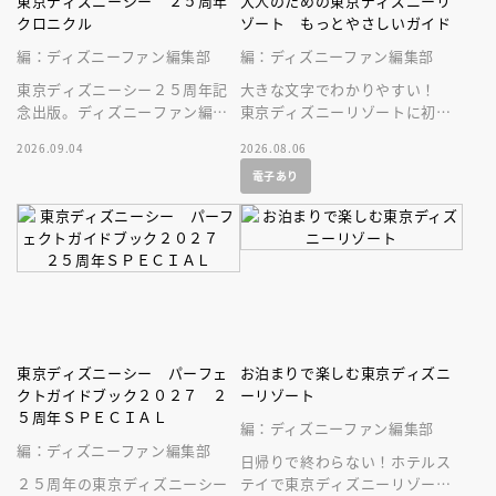
東京ディズニーシー ２５周年
大人のための東京ディズニーリ
クロニクル
ゾート もっとやさしいガイド
編：ディズニーファン編集部
編：ディズニーファン編集部
東京ディズニーシー２５周年記
大きな文字でわかりやすい！
念出版。ディズニーファン編集
東京ディズニーリゾートに初め
部の独自取材と秘蔵写真で構成
ていく人、またはお久しぶりの
2026.09.04
2026.08.06
したパークファン必見の２５年
人へ贈る、やさしいガイドブッ
電子あり
史！
ク。
東京ディズニーシー パーフェ
お泊まりで楽しむ東京ディズニ
クトガイドブック２０２７ ２
ーリゾート
５周年ＳＰＥＣＩＡＬ
編：ディズニーファン編集部
編：ディズニーファン編集部
日帰りで終わらない！ホテルス
２５周年の東京ディズニーシー
テイで東京ディズニーリゾート