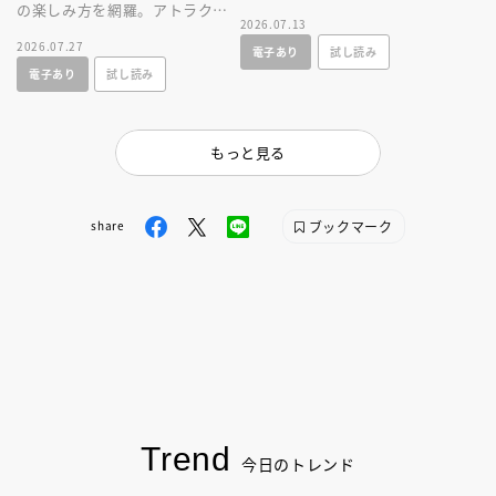
の楽しみ方を網羅。アトラクシ
をとことん楽しむ情報満載の一
2026.07.13
ョンやショー、レストラン、シ
冊が新登場！
2026.07.27
電子あり
試し読み
ョップ情報に加え、使いやすい
電子あり
試し読み
マップつき！
もっと見る
ブックマーク
share
Trend
今日のトレンド