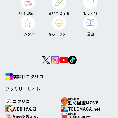
知育と探求
習い事と学習
おしゃれ
エンタメ
キャラクター
漫画
講談社コクリコ
ファミリーサイト
講談社の
コクリコ
動く図鑑MOVE
WEB げんき
TELEMAGA.net
講談社
Aneひめ.net
えほん通信