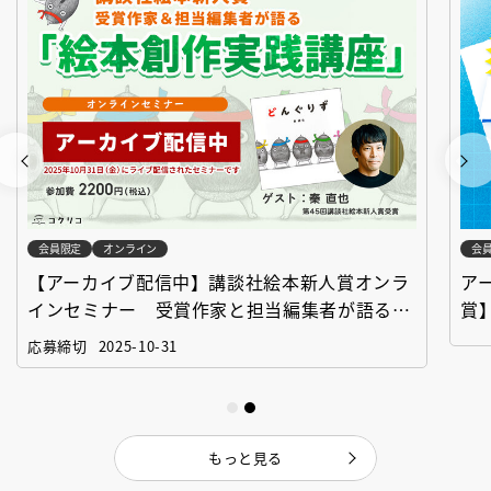
会員限定
オンライン
会
【アーカイブ配信中】講談社絵本新人賞オンラ
ア
インセミナー 受賞作家と担当編集者が語る
賞
「絵本創作実践講座」
作
応募締切
2025-10-31
もっと見る