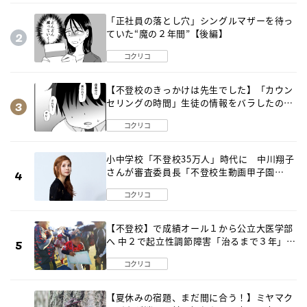
「正社員の落とし穴」シングルマザーを待っ
ていた“魔の２年間”【後編】
コクリコ
【不登校のきっかけは先生でした】「カウン
セリングの時間」生徒の情報をバラしたの
は…《第２話》
コクリコ
小中学校「不登校35万人」時代に 中川翔子
さんが審査委員長「不登校生動画甲子園
2026」が開催
コクリコ
【不登校】で成績オール１から公立大医学部
へ 中２で起立性調節障害「治るまで３年」の
診断 そのとき母は
コクリコ
【夏休みの宿題、まだ間に合う！】ミヤマク