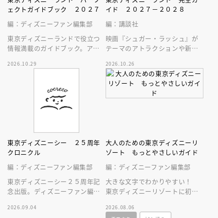
ェクトガイドブック ２０２７
イド ２０２７－２０２８
編：ディズニーファン編集部
編：講談社
東京ディズニーランドで役立つ
映画『シュガー・ラッシュ』が
情報満載のガイドブック。アト
テーマのアトラクションや新生
ラクション、ショー、レストラ
スペース・マウンテンはじめ、
2026.10.29
2026.10.26
ン、グッズまでが１冊に！
東京ディズニーランドの最新情
報をお届け！
東京ディズニーシー ２５周年
大人のための東京ディズニーリ
クロニクル
ゾート もっとやさしいガイド
編：ディズニーファン編集部
編：ディズニーファン編集部
東京ディズニーシー２５周年記
大きな文字でわかりやすい！
念出版。ディズニーファン編集
東京ディズニーリゾートに初め
部の独自取材と秘蔵写真で構成
ていく人、またはお久しぶりの
2026.09.04
2026.08.06
したパークファン必見の２５年
人へ贈る、やさしいガイドブッ