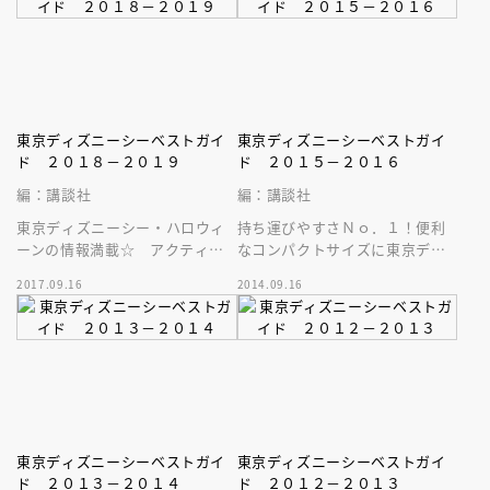
東京ディズニーシーベストガイ
東京ディズニーシーベストガイ
ド ２０１８－２０１９
ド ２０１５－２０１６
編：講談社
編：講談社
東京ディズニーシー・ハロウィ
持ち運びやすさＮｏ．１！便利
ーンの情報満載☆ アクティブ
なコンパクトサイズに東京ディ
派に圧倒的人気を誇る、コンパ
ズニーシーの最新情報がぎゅぎ
2017.09.16
2014.09.16
クトサイズの人気ガイドシリー
ゅっ！巻頭特集は大人気のダッ
ズ最新版！
フィー！
東京ディズニーシーベストガイ
東京ディズニーシーベストガイ
ド ２０１３－２０１４
ド ２０１２－２０１３