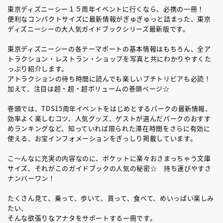
東京ディズニーシー１５周年イベントに行くなら、必携の一冊！
便利なコンパクトサイズに最新情報がぎゅぎゅっと詰まった、東京
ディズニーシーの大人気ガイドブックシリーズ最新版です。
東京ディズニーシーの各テーマポートの基本情報はもちろん、全ア
トラクション・レストラン・ショップを写真と共にわかりやすくた
っぷり紹介します。
アトラクションの待ち時間に読んでも楽しいプチトリビアも必読！
加えて、注目は超・超・超ボリュームの巻頭ページ☆
巻頭では、TDS15周年イベントをはじめとするパークの最新情報、
効率よく楽しむコツ、人気グッズ、ゲストが選んだパークのおすす
めランキングなど、知っていれば限られた滞在時間をさらに有効に
使える、お宝インフォメーションをぎっしり掲載しています。
こ～んなに充実の内容なのに、ポケットに楽々おさまっちゃう文庫
サイズ、それがこのガイドブックの人気の秘密☆ 持ち運びやすさ
ナンバーワン！
たくさん見て、乗って、歩いて、買って、食べて、めいっぱい楽しみ
たい、
そんな欲張りなアナタをサポートする一冊です。