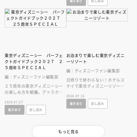
電子あり
試し読み
史！
ク。
東京ディズニーシー パーフェ
お泊まりで楽しむ東京ディズニ
クトガイドブック２０２７ ２
ーリゾート
５周年ＳＰＥＣＩＡＬ
編：ディズニーファン編集部
編：ディズニーファン編集部
日帰りで終わらない！ホテルス
２５周年の東京ディズニーシー
テイで東京ディズニーリゾート
の楽しみ方を網羅。アトラクシ
をとことん楽しむ情報満載の一
2026.07.13
ョンやショー、レストラン、シ
冊が新登場！
2026.07.27
電子あり
試し読み
ョップ情報に加え、使いやすい
電子あり
試し読み
マップつき！
もっと見る