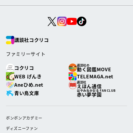
講談社コクリコ
ファミリーサイト
講談社の
コクリコ
動く図鑑MOVE
WEB げんき
TELEMAGA.net
講談社
Aneひめ.net
えほん通信
はやみねかおる FAN CLUB
青い鳥文庫
赤い夢学園
ボンボンアカデミー
ディズニーファン