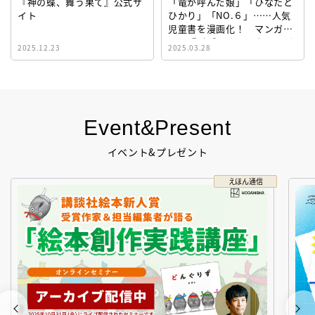
『神の蝶、舞う果て』公式サ
「竜が呼んだ娘」「ひなたと
イト
ひかり」「NO.６」……人気
児童書を漫画化！ マンガサ
イト『ビブリオシリウス』誕
2025.12.23
2025.03.28
生！
Event&Present
イベント&プレゼント
えほん通信