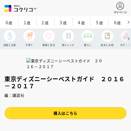
マイページ
0
1
2
3
4
5
6
歳
歳
歳
歳
歳
歳
歳
妊娠と出産
子育て
健康と安全
食とレシピ
暮らし
絵本とお話
知育と探
東京ディズニーシーベストガイド ２０１６
－２０１７
編：講談社
購入はこちら