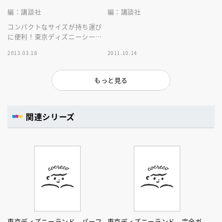
編：講談社
編：講談社
コンパクトなサイズが持ち運び
に便利！東京ディズニーシーの
最新情報がつまった人気のシリ
2013.03.18
2011.10.14
ーズ！巻頭特集はトイ・ストー
リーマニア！
もっと見る
関連シリーズ
東京ディズニーランド パーフ
東京ディズニーランド 完全ガ