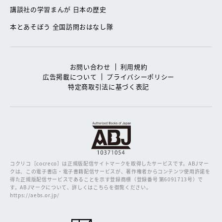
講談社の学習まんが 日本の歴史
本とあそぼう 全国訪問おはなし隊
お問い合わせ
利用規約
広告掲載について
プライバシーポリシー
特定商取引法に基づく表記
コクリコ［cocreco］は正規版配信サイトマークを取得したサービスです。
ABJマー
クは、この電子書店・電子書籍配信サービスが、著作権者からコンテンツ使用許諾を
得た正規版配信サービスであることを示す登録商標（登録番号 第6091713号）で
す。ABJマークについて、詳しくはこちらを御覧ください。
https://aebs.or.jp/