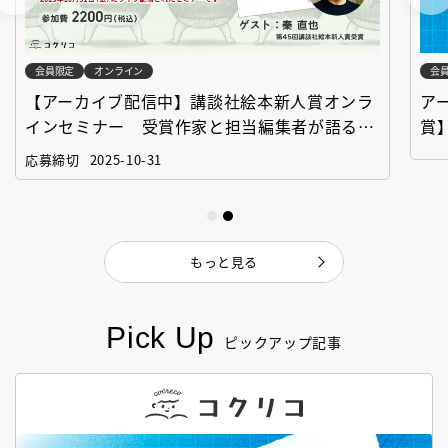
会員限定
オンライン
会
【アーカイブ配信中】講談社絵本新人賞オンラ
ア
インセミナー 受賞作家と担当編集者が語る
賞
「絵本創作実践講座」
作
応募締切
2025-10-31
もっと見る
Pick Up
ピックアップ記事