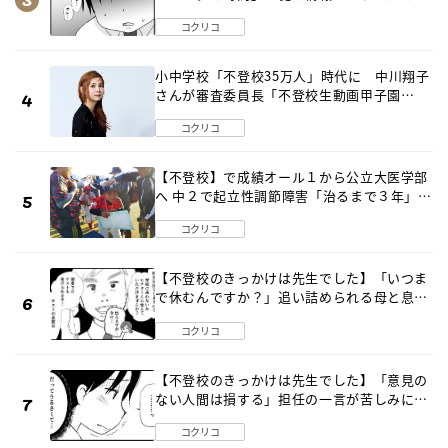
は…《第２話》
コクリコ
小中学校「不登校35万人」時代に 中川翔子
さんが審査委員長「不登校生動画甲子園
2026」が開催
コクリコ
【不登校】で成績オール１から公立大医学部
へ 中２で起立性調節障害「治るまで３年」の
診断 そのとき母は
コクリコ
【不登校のきっかけは先生でした】「いつま
で休むんですか？」追い詰められる母と息子
《第６話》
コクリコ
【不登校のきっかけは先生でした】「意見の
ない人間は損する」担任の一言が苦しみに…
《第１話》
コクリコ