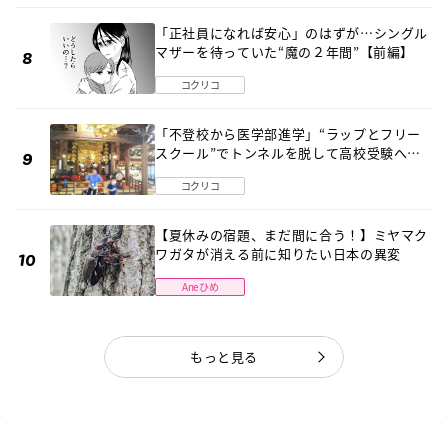
「正社員になれば安心」のはずが…シングル
マザーを待っていた“魔の２年間”【前編】
コクリコ
「不登校から医学部進学」“ラップとフリー
スクール”でトンネルを脱して高校受験へ
〔元野球少年の実話〕
コクリコ
【夏休みの宿題、まだ間に合う！】ミヤマク
ワガタが消える前に知りたい日本の異変
Aneひめ
もっと見る