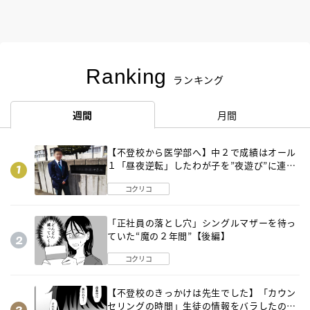
Ranking
ランキング
週間
月間
【不登校から医学部へ】中２で成績はオール
１「昼夜逆転」したわが子を”夜遊び”に連れ
出した母の気づき
コクリコ
「正社員の落とし穴」シングルマザーを待っ
ていた“魔の２年間”【後編】
コクリコ
【不登校のきっかけは先生でした】「カウン
セリングの時間」生徒の情報をバラしたの