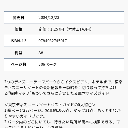
発売日
2004/12/23
価格
定価：1,257円（本体1,143円）
ISBN-13
9784062745017
判型
A6
ページ数
306ページ
2つのディズニーテーマパークからイクスピアリ、ホテルまで、東京
ディズニーリゾートの最新情報を一挙紹介！切り取って持ち歩け
る“探険マップ”もついてさらに充実した文庫本サイズガイド
＜東京ディズニーリゾートベストガイドの5大特色＞
1 総ページ288ページ。写真約1000点、マップ31点、もっともわか
りやすいガイドブック。
2 パーク内のどこにいても、行きたい場所が簡単に検索できる、マ
ップによるナビゲーションを徹底。