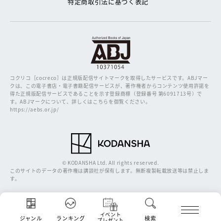
特定商取引法に基づく表記
コクリコ［cocreco］は正規版配信サイトマークを取得したサービスです。
ABJマー
クは、この電子書店・電子書籍配信サービスが、著作権者からコンテンツ使用許諾を
得た正規版配信サービスであることを示す登録商標（登録番号 第6091713号）で
す。ABJマークについて、詳しくはこちらを御覧ください。
https://aebs.or.jp/
© KODANSHA Ltd. All rights reserved.
このサイトのデータの著作権は講談社が保有します。無断複製転載放送等は禁止しま
す。
イベント
ジャンル
ランキング
検索
プレゼント