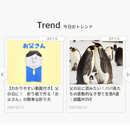
Trend
今日のトレンド
コクリコ
コクリコ
【わかりやすい動画付き】父
父の日に読みたい！パパ鳥た
の日に！ 折り紙で作る「お
ちの感動的な子育て生態4選
父さん」の簡単な折り方
｜図鑑MOVE
2026.05.17
2025.06.13