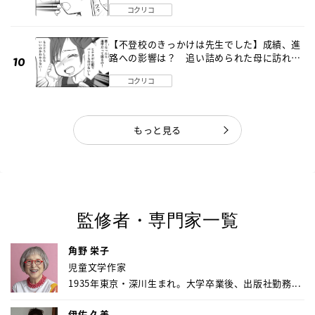
コクリコ
【不登校のきっかけは先生でした】成績、進
路への影響は？ 追い詰められた母に訪れた
転機《第７話》
コクリコ
もっと見る
監修者・専門家一覧
角野 栄子
児童文学作家
1935年東京・深川生まれ。大学卒業後、出版社勤務...
伊佐 久美