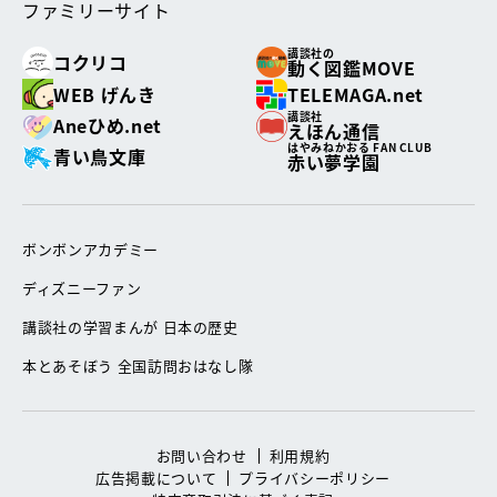
ファミリーサイト
講談社の
コクリコ
動く図鑑MOVE
WEB げんき
TELEMAGA.net
講談社
Aneひめ.net
えほん通信
はやみねかおる FAN CLUB
青い鳥文庫
赤い夢学園
ボンボンアカデミー
ディズニーファン
講談社の学習まんが 日本の歴史
本とあそぼう 全国訪問おはなし隊
お問い合わせ
利用規約
広告掲載について
プライバシーポリシー