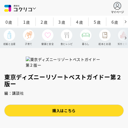
マイページ
0
1
2
3
4
5
6
歳
歳
歳
歳
歳
歳
歳
妊娠と出産
子育て
健康と安全
食とレシピ
暮らし
絵本とお話
知育と探
東京ディズニーリゾートベストガイドー第２
版ー
編：講談社
購入はこちら