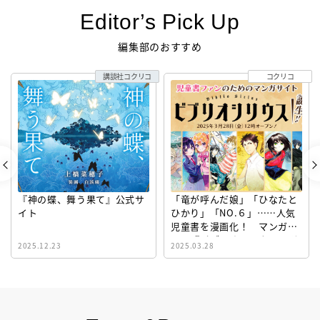
Editor’s Pick Up
編集部のおすすめ
講談社コクリコ
コクリコ
『神の蝶、舞う果て』公式サ
「竜が呼んだ娘」「ひなたと
イト
ひかり」「NO.６」……人気
児童書を漫画化！ マンガサ
イト『ビブリオシリウス』誕
2025.12.23
2025.03.28
生！