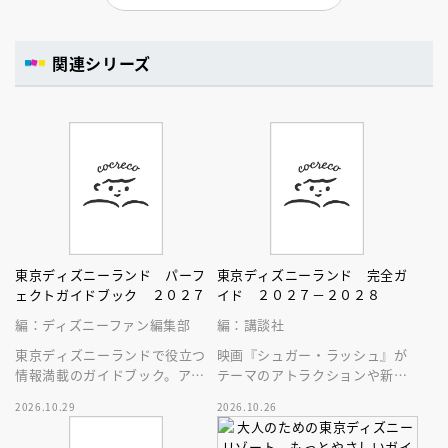
関連シリーズ
東京ディズニーランド パーフ
東京ディズニーランド 完全ガ
ェクトガイドブック ２０２７
イド ２０２７－２０２８
編：ディズニーファン編集部
編：講談社
東京ディズニーランドで役立つ
映画『シュガー・ラッシュ』が
情報満載のガイドブック。アト
テーマのアトラクションや新生
ラクション、ショー、レストラ
スペース・マウンテンはじめ、
2026.10.29
2026.10.26
ン、グッズまでが１冊に！
東京ディズニーランドの最新情
報をお届け！