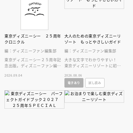
東京ディズニーシー ２５周年
大人のための東京ディズニーリ
クロニクル
ゾート もっとやさしいガイド
編：ディズニーファン編集部
編：ディズニーファン編集部
東京ディズニーシー２５周年記
大きな文字でわかりやすい！
念出版。ディズニーファン編集
東京ディズニーリゾートに初め
部の独自取材と秘蔵写真で構成
ていく人、またはお久しぶりの
2026.09.04
2026.08.06
したパークファン必見の２５年
人へ贈る、やさしいガイドブッ
電子あり
試し読み
史！
ク。