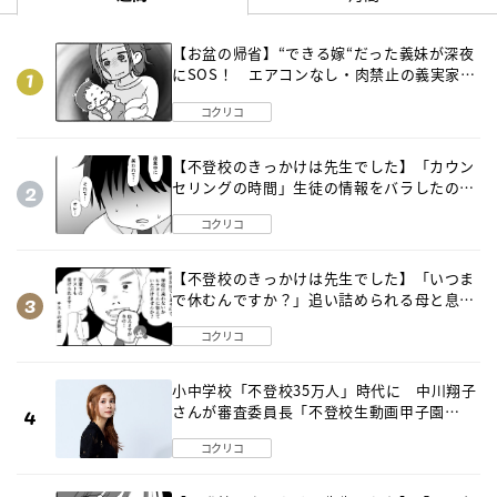
【お盆の帰省】“できる嫁“だった義妹が深夜
にSOS！ エアコンなし・肉禁止の義実家ル
ールに変化が…〈後編〉
コクリコ
【不登校のきっかけは先生でした】「カウン
セリングの時間」生徒の情報をバラしたの
は…《第２話》
コクリコ
【不登校のきっかけは先生でした】「いつま
で休むんですか？」追い詰められる母と息子
《第６話》
コクリコ
小中学校「不登校35万人」時代に 中川翔子
さんが審査委員長「不登校生動画甲子園
2026」が開催
コクリコ