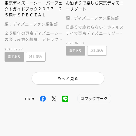
東京ディズニーシー パーフェ
お泊まりで楽しむ東京ディズニ
クトガイドブック２０２７ ２
ーリゾート
５周年ＳＰＥＣＩＡＬ
編：ディズニーファン編集部
編：ディズニーファン編集部
日帰りで終わらない！ホテルス
２５周年の東京ディズニーシー
テイで東京ディズニーリゾート
の楽しみ方を網羅。アトラクシ
をとことん楽しむ情報満載の一
2026.07.13
ョンやショー、レストラン、シ
冊が新登場！
2026.07.27
電子あり
試し読み
ョップ情報に加え、使いやすい
電子あり
試し読み
マップつき！
もっと見る
ブックマーク
share