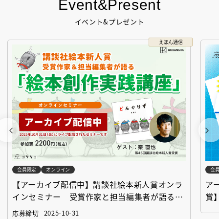
Event&Present
イベント&プレゼント
えほん通信
会員限定
オンライン
会
【アーカイブ配信中】講談社絵本新人賞オンラ
ア
インセミナー 受賞作家と担当編集者が語る
賞
「絵本創作実践講座」
作
応募締切
2025-10-31