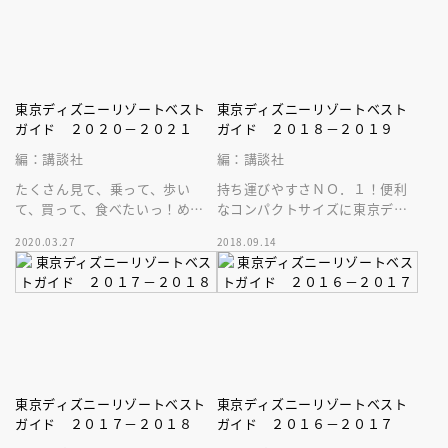
東京ディズニーリゾートベスト
東京ディズニーリゾートベスト
ガイド ２０２０－２０２１
ガイド ２０１８－２０１９
編：講談社
編：講談社
たくさん見て、乗って、歩い
持ち運びやすさＮＯ．１！便利
て、買って、食べたいっ！めい
なコンパクトサイズに東京ディ
っぱい楽しみたい欲張り派なア
ズニーリゾートの最新情報がぎ
2020.03.27
2018.09.14
ナタに贈る、コンパクトサイズ
ゅぎゅっと詰まったベストガイ
のガイド最新版
ド最新版！
東京ディズニーリゾートベスト
東京ディズニーリゾートベスト
ガイド ２０１７－２０１８
ガイド ２０１６－２０１７