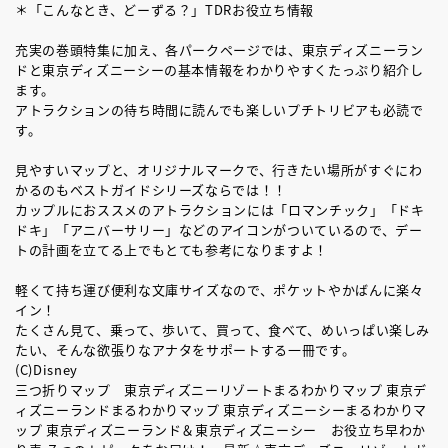
＊「こんなとき、どーずる？」TDRお役立ち情報
充実の巻頭特集に加え、各パークページでは、東京ディズニーラン
ドと東京ディズニーシーの基本情報をわかりやすくたっぷり紹介し
ます。
アトラクションの待ち時間に読んでも楽しいプチトリビアも必読で
す。
見やすいマップと、オリジナルマークで、行きたい場所がすぐにわ
かるのもベストガイドシリーズならでは！！
カップルにおススメのアトラクションには「ロマンチック」「ドキ
ドキ」「アニバーサリー」などのアイコンがついているので、デー
トの計画を立てる上でもとても参考になりますよ！
軽くて持ち運び便利な文庫サイズなので、ポケットやかばんに楽々
イン！
たくさん見て、乗って、歩いて、買って、食べて、めいっぱい楽しみ
たい、そんな欲張りなアナタをサポートする一冊です。
(C)Disney
三つ折りマップ 東京ディズニーリゾートまるわかりマップ 東京デ
ィズニーランドまるわかりマップ 東京ディズニーシーまるわかりマ
ップ 東京ディズニーランド＆東京ディズニーシー お役立ち早わか