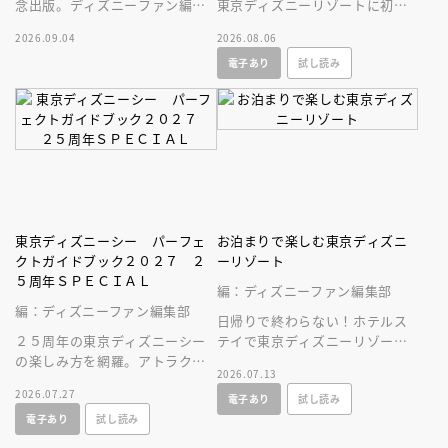
念出版。ディズニーファン編集
東京ディズニーリゾートに初め
部の独自取材と秘蔵写真で構成
ていく人、またはお久しぶりの
2026.09.04
2026.08.06
したパークファン必見の２５年
人へ贈る、やさしいガイドブッ
電子あり
試し読み
史！
ク。
東京ディズニーシー パーフェ
お泊まりで楽しむ東京ディズニ
クトガイドブック２０２７ ２
ーリゾート
５周年ＳＰＥＣＩＡＬ
編：ディズニーファン編集部
編：ディズニーファン編集部
日帰りで終わらない！ホテルス
２５周年の東京ディズニーシー
テイで東京ディズニーリゾート
の楽しみ方を網羅。アトラクシ
をとことん楽しむ情報満載の一
2026.07.13
ョンやショー、レストラン、シ
冊が新登場！
2026.07.27
電子あり
試し読み
ョップ情報に加え、使いやすい
電子あり
試し読み
マップつき！