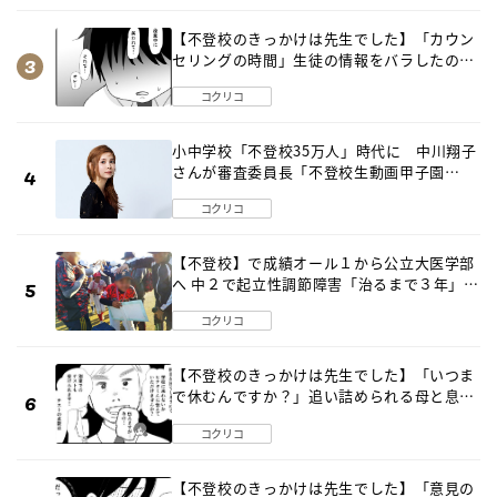
【不登校のきっかけは先生でした】「カウン
セリングの時間」生徒の情報をバラしたの
は…《第２話》
コクリコ
小中学校「不登校35万人」時代に 中川翔子
さんが審査委員長「不登校生動画甲子園
2026」が開催
コクリコ
【不登校】で成績オール１から公立大医学部
へ 中２で起立性調節障害「治るまで３年」の
診断 そのとき母は
コクリコ
【不登校のきっかけは先生でした】「いつま
で休むんですか？」追い詰められる母と息子
《第６話》
コクリコ
【不登校のきっかけは先生でした】「意見の