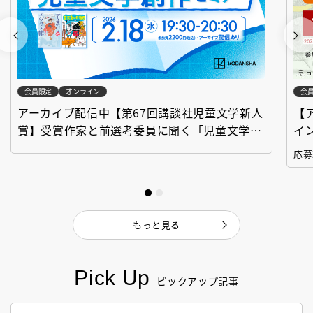
会員限定
オンライン
会
アーカイブ配信中【第67回講談社児童文学新人
【
賞】受賞作家と前選考委員に聞く「児童文学創
イ
作セミナー」
「
応募
もっと見る
Pick Up
ピックアップ記事