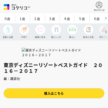
マイページ
0
1
2
3
4
5
6
歳
歳
歳
歳
歳
歳
歳
妊娠と出産
子育て
健康と安全
食とレシピ
暮らし
絵本とお話
知育と探
東京ディズニーリゾートベストガイド ２０
１６－２０１７
編：講談社
購入はこちら