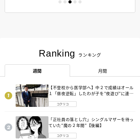
Ranking
ランキング
週間
月間
【不登校から医学部へ】中２で成績はオール
１「昼夜逆転」したわが子を”夜遊び”に連れ
出した母の気づき
コクリコ
「正社員の落とし穴」シングルマザーを待っ
ていた“魔の２年間”【後編】
コクリコ