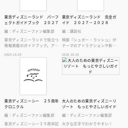
東京ディズニーランド パーフ
東京ディズニーランド 完全ガ
ェクトガイドブック ２０２７
イド ２０２７－２０２８
編：ディズニーファン編集部
編：講談社
東京ディズニーランドで役立つ
映画『シュガー・ラッシュ』が
情報満載のガイドブック。アト
テーマのアトラクションや新生
ラクション、ショー、レストラ
スペース・マウンテンはじめ、
2026.10.29
2026.10.26
ン、グッズまでが１冊に！
東京ディズニーランドの最新情
報をお届け！
東京ディズニーシー ２５周年
大人のための東京ディズニーリ
クロニクル
ゾート もっとやさしいガイド
編：ディズニーファン編集部
編：ディズニーファン編集部
東京ディズニーシー２５周年記
大きな文字でわかりやすい！