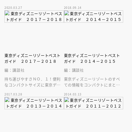
っぱい楽しみたい欲張り派なア
ズニーリゾートの最新情報がぎ
2020.03.27
2018.09.14
ナタに贈る、コンパクトサイズ
ゅぎゅっと詰まったベストガイ
のガイド最新版
ド最新版！
東京ディズニーリゾートベスト
東京ディズニーリゾートベスト
ガイド ２０１７－２０１８
ガイド ２０１４－２０１５
編：講談社
編：講談社
持ち運びやすさＮＯ．１！便利
東京ディズニーリゾートのすべ
なコンパクトサイズに東京ディ
ての情報をコンパクトにまとめ
ズニーリゾートの最新情報がぎ
た文庫サイズのガイドブック。
2017.03.28
2014.03.13
ゅぎゅっと詰まったベストガイ
持ち運びにとっても便利です。
ド最新版！