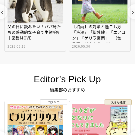
父の日に読みたい！パパ鳥た
【梅雨】の対策と過ごし方
ちの感動的な子育て生態4選
「洗濯」「紫外線」「エアコ
｜図鑑MOVE
ン」「ゲリラ豪雨」…〔気象
予報士が完全ガイド〕
2025.06.13
2026.05.30
Editor’s Pick Up
編集部のおすすめ
コクリコ
えほん通信