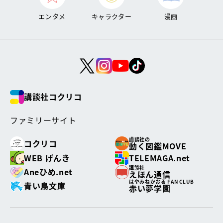
エンタメ
キャラクター
漫画
講談社コクリコ
ファミリーサイト
講談社の
コクリコ
動く図鑑MOVE
WEB げんき
TELEMAGA.net
講談社
Aneひめ.net
えほん通信
はやみねかおる FAN CLUB
青い鳥文庫
赤い夢学園