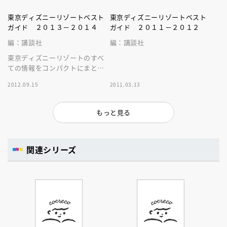
東京ディズニーリゾートベスト
東京ディズニーリゾートベスト
ガイド ２０１３－２０１４
ガイド ２０１１－２０１２
編：講談社
編：講談社
東京ディズニーリゾートのすべ
ての情報をコンパクトにまとめ
た文庫サイズのガイドブック。
2012.09.15
2011.03.13
持ち運びにとっても便利です。
もっと見る
関連シリーズ