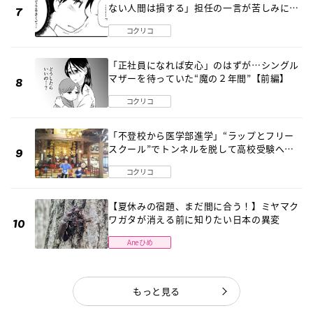
ない人間は損する」担任の一言が苦しみに…
《第１話》
コクリコ
「正社員になれば安心」のはずが…シングル
マザーを待っていた“魔の２年間”【前編】
コクリコ
「不登校から医学部進学」“ラップとフリー
スクール”でトンネルを脱して高校受験へ
〔元野球少年の実話〕
コクリコ
【夏休みの宿題、まだ間に合う！】ミヤマク
ワガタが消える前に知りたい日本の異変
Aneひめ
もっと見る