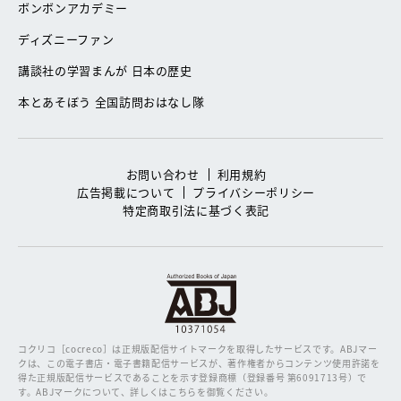
ボンボンアカデミー
ディズニーファン
講談社の学習まんが 日本の歴史
本とあそぼう 全国訪問おはなし隊
お問い合わせ
利用規約
広告掲載について
プライバシーポリシー
特定商取引法に基づく表記
コクリコ［cocreco］は正規版配信サイトマークを取得したサービスです。
ABJマー
クは、この電子書店・電子書籍配信サービスが、著作権者からコンテンツ使用許諾を
得た正規版配信サービスであることを示す登録商標（登録番号 第6091713号）で
す。ABJマークについて、詳しくはこちらを御覧ください。