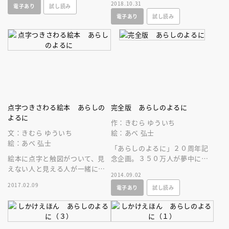
2018.10.31
電子あり
試し読み
５冊を収録。
の友情物語×お家騒動で更にド
電子あり
試し読み
ラマチックに
点字つきさわる絵本 あらしの
完全版 あらしのよるに
よるに
作：きむら ゆういち
文：きむら ゆういち
絵：あべ 弘士
絵：あべ 弘士
「あらしのよるに」２０周年記
絵本に点字と触図がついて、見
念企画。３５０万人が夢中にな
えない人と見える人が一緒に楽
った「あらしのよるに」シリー
2014.09.02
しめるジャバラ式の絵本。点字
ズ７巻が、この一冊でイッキに
2017.02.09
電子あり
試し読み
を学べるページや「ガブとメイ
読める！！
絵巻」も！