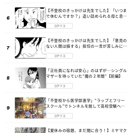
【不登校のきっかけは先生でした】「いつま
で休むんですか？」追い詰められる母と息子
《第６話》
コクリコ
【不登校のきっかけは先生でした】「意見の
ない人間は損する」担任の一言が苦しみに…
《第１話》
コクリコ
「正社員になれば安心」のはずが…シングル
マザーを待っていた“魔の２年間”【前編】
コクリコ
「不登校から医学部進学」“ラップとフリー
スクール”でトンネルを脱して高校受験へ
〔元野球少年の実話〕
コクリコ
【夏休みの宿題、まだ間に合う！】ミヤマク