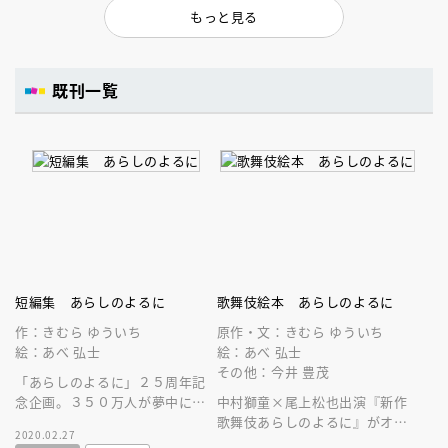
もっと見る
既刊一覧
短編集 あらしのよるに
歌舞伎絵本 あらしのよるに
作：きむら ゆういち
原作・文：きむら ゆういち
絵：あべ 弘士
絵：あべ 弘士
その他：今井 豊茂
「あらしのよるに」２５周年記
念企画。３５０万人が夢中にな
中村獅童×尾上松也出演『新作
った「あらしのよるに」シリー
歌舞伎あらしのよるに』がオリ
2020.02.27
ズの特別編＆サイドストーリー
ジナル絵本化！オオカミとヤギ