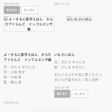
未来のために木を植え森をう
2021.06.09
2007.11.21
む。イオン創業者・岡田卓也の
電子あり
試し読み
これまでの歩み
よーするに医学えほん からだ
いもさいばん
アイらんど インフルエンザ編
文：きむら ゆういち
作：きむら ゆういち
絵：たじま ゆきひこ
作：川田 秀文
おじいさんが大切に育てたさつ
絵：中地 智
まいもが盗まれた！同じ自然の
監：横山 泉
中の人間と動物たち。いっしょ
2016.07.09
に生きるためにために大切なこ
電子あり
試し読み
とは？
2010.04.10