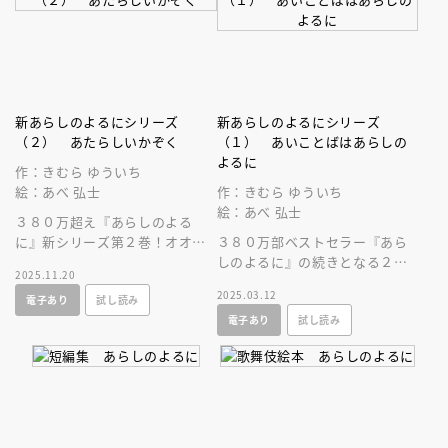
新あらしのよるにシリーズ
新あらしのよるにシリーズ
（２） あたらしいかぞく
（１） あいことばはあらしの
よるに
作：きむら ゆういち
絵：あべ 弘士
作：きむら ゆういち
絵：あべ 弘士
３８０万超え『あらしのよる
に』新シリーズ第２巻！オオカ
３８０万部ベストセラー『あら
ミのガブが、リスのお父さんと
しのよるに』の続きとなる２０
2025.11.20
しての「親心」が芽生えるシー
年ぶりのシリーズ刊行決定！大
2025.03.12
電子あり
試し読み
ンに涙します。
切な人を信じる素晴らしさを感
電子あり
試し読み
じる絵本！