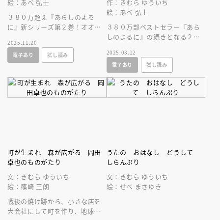
絵：あべ 弘士
作：きむら ゆういち
絵：あべ 弘士
３８０万超え『あらしのよる
に』新シリーズ第２巻！オオカ
３８０万部ベストセラー『あら
ミのガブが、リスのお父さんと
しのよるに』の続きとなる２０
2025.11.20
しての「親心」が芽生えるシー
年ぶりのシリーズ刊行決定！大
2025.03.12
電子あり
試し読み
ンに涙します。
切な人を信じる素晴らしさを感
電子あり
試し読み
じる絵本！
町が生まれ 森が広がる 岡田
うたの おはなし どうして
卓也のものがたり
しらんぷり
文：きむら ゆういち
文：きむら ゆういち
絵：篠崎 三朗
絵：せべ まさゆき
戦後の焼け跡から、小さな店を
大会社にして町を作り、地球の