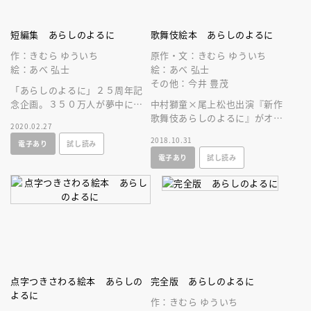
短編集 あらしのよるに
歌舞伎絵本 あらしのよるに
作：きむら ゆういち
原作・文：きむら ゆういち
絵：あべ 弘士
絵：あべ 弘士
その他：今井 豊茂
「あらしのよるに」２５周年記
念企画。３５０万人が夢中にな
中村獅童×尾上松也出演『新作
った「あらしのよるに」シリー
歌舞伎あらしのよるに』がオリ
2020.02.27
ズの特別編＆サイドストーリー
ジナル絵本化！オオカミとヤギ
2018.10.31
電子あり
試し読み
５冊を収録。
の友情物語×お家騒動で更にド
電子あり
試し読み
ラマチックに
点字つきさわる絵本 あらしの
完全版 あらしのよるに
よるに
作：きむら ゆういち