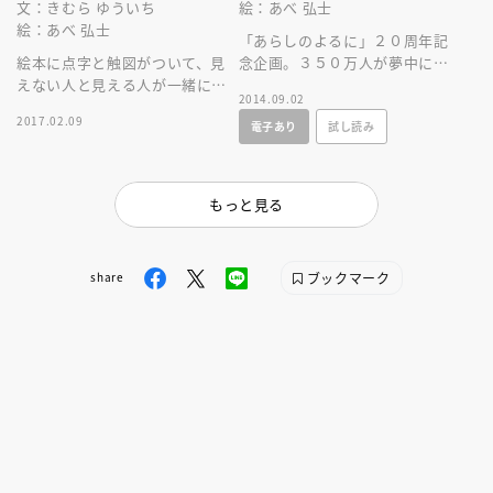
文：きむら ゆういち
絵：あべ 弘士
絵：あべ 弘士
「あらしのよるに」２０周年記
絵本に点字と触図がついて、見
念企画。３５０万人が夢中にな
えない人と見える人が一緒に楽
った「あらしのよるに」シリー
2014.09.02
しめるジャバラ式の絵本。点字
ズ７巻が、この一冊でイッキに
2017.02.09
電子あり
試し読み
を学べるページや「ガブとメイ
読める！！
絵巻」も！
もっと見る
ブックマーク
share