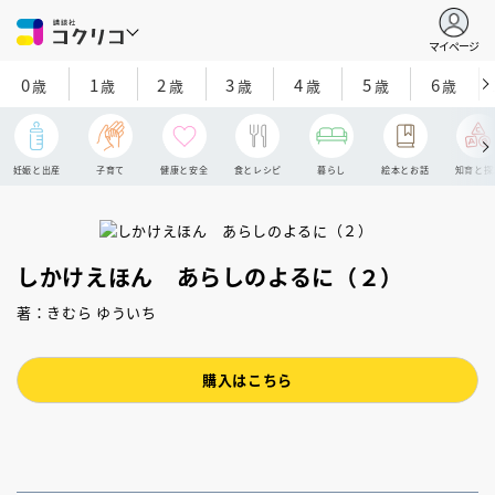
マイページ
0
1
2
3
4
5
6
歳
歳
歳
歳
歳
歳
歳
妊娠と出産
子育て
健康と安全
食とレシピ
暮らし
絵本とお話
知育と探
しかけえほん あらしのよるに（２）
著：きむら ゆういち
購入はこちら