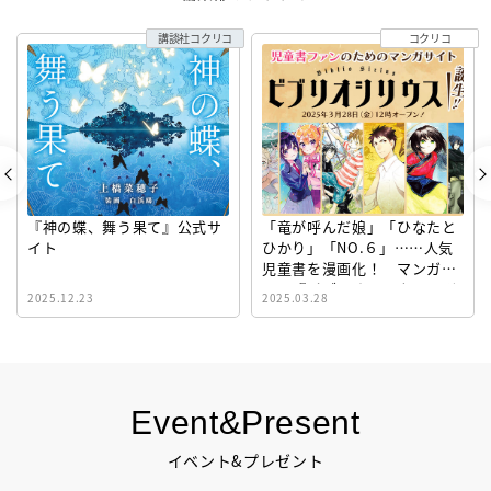
講談社コクリコ
コクリコ
『神の蝶、舞う果て』公式サ
「竜が呼んだ娘」「ひなたと
イト
ひかり」「NO.６」……人気
児童書を漫画化！ マンガサ
イト『ビブリオシリウス』誕
2025.12.23
2025.03.28
生！
Event&Present
イベント&プレゼント