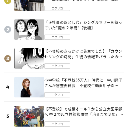
出した母の気づき
コクリコ
「正社員の落とし穴」シングルマザーを待っ
ていた“魔の２年間”【後編】
コクリコ
【不登校のきっかけは先生でした】「カウン
セリングの時間」生徒の情報をバラしたの
は…《第２話》
コクリコ
小中学校「不登校35万人」時代に 中川翔子
さんが審査委員長「不登校生動画甲子園
2026」が開催
コクリコ
【不登校】で成績オール１から公立大医学部
へ 中２で起立性調節障害「治るまで３年」の
診断 そのとき母は
コクリコ