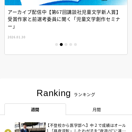
アーカイブ配信中【第67回講談社児童文学新人賞】
受賞作家と前選考委員に聞く「児童文学創作セミナ
ー」
2026.01.30
Ranking
ランキング
週間
月間
【不登校から医学部へ】中２で成績はオール
１「昼夜逆転」したわが子を”夜遊び”に連れ