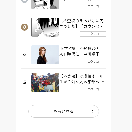
た“魔の２年間”【後編】
コクリコ
【不登校のきっかけは先
生でした】「カウンセリ
ングの時間」生徒の情報
コクリコ
をバラしたのは…《第２
話》
小中学校「不登校35万
人」時代に 中川翔子さ
んが審査委員長「不登校
コクリコ
生動画甲子園 2026」が開
催
【不登校】で成績オール
１から公立大医学部へ 中
２で起立性調節障害「治
コクリコ
るまで３年」の診断 その
とき母は
もっと見る