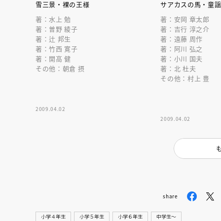
人賞オンラ
雪三景・裸の王様
サアカスの馬・童
と担当編集
著：水上 勉
著：安岡 章太郎
応募締切
202
講座」
著：曽野 綾子
著：吉行 淳之介
著：辻 邦生
著：遠藤 周作
著：竹西 寛子
著：阿川 弘之
著：開高 健
著：小川 国夫
その他：朝倉 摂
著：北 杜夫
その他：村上 豊
2009.04.02
2009.04.02
share
小学４年生
小学５年生
小学６年生
中学生〜