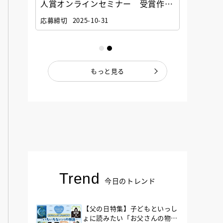
選考委
人賞オンラインセミナー 受賞作家
童文学
ナー」
と担当編集者が語る「絵本創作実践
員に聞
応募締切
2025-10-31
講座」
もっと見る
Trend
今日のトレンド
【父の日特集】子どもといっし
ょに読みたい「お父さんの物