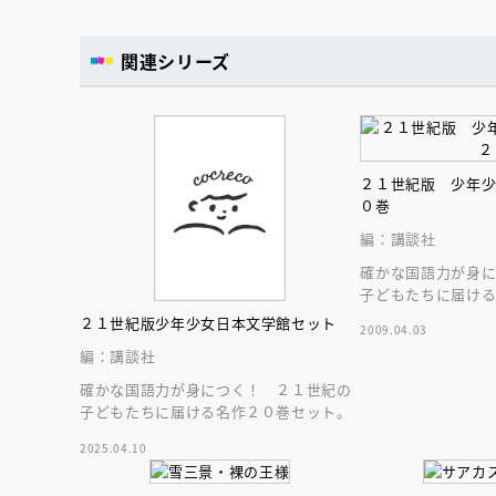
関連シリーズ
２１世紀版 少年
０巻
編：講談社
確かな国語力が身
子どもたちに届け
２１世紀版少年少女日本文学館セット
2009.04.03
編：講談社
確かな国語力が身につく！ ２１世紀の
子どもたちに届ける名作２０巻セット。
会員限定
オ
2025.04.10
【アーカイ