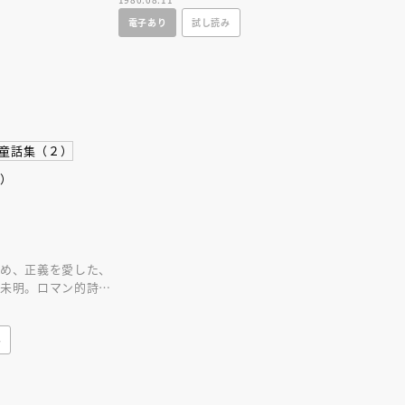
的名作１８編。
電子あり
試し読み
２）
つめ、正義を愛した、
川未明。ロマン的詩情
彩な題材で描いた、名
み