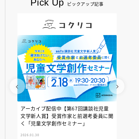
Pick Up
ピックアップ記事
アーカイブ配信中【第67回講談社児童
『神の
文学新人賞】受賞作家と前選考委員に聞
く「児童文学創作セミナー」
2026.01.30
2025.12.23