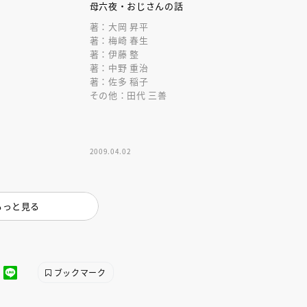
インセミナー 受賞作家
童文学新人賞】受賞作家と前
謡
母六夜・おじさんの話
者が語る「絵本創作実践
員に聞く「児童文学創作セミ
著：大岡 昇平
5-10-31
著：梅崎 春生
著：伊藤 整
著：中野 重治
著：佐多 稲子
その他：田代 三善
2009.04.02
もっと見る
ブックマーク