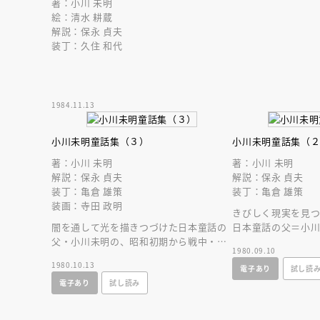
著：小川 未明
絵：清水 耕蔵
解説：保永 貞夫
装丁：久住 和代
1984.11.13
小川未明童話集（３）
小川未明童話集（
著：小川 未明
著：小川 未明
解説：保永 貞夫
解説：保永 貞夫
装丁：亀倉 雄策
装丁：亀倉 雄策
装画：寺田 政明
きびしく現実を見
闇を通して光を描きつづけた日本童話の
日本童話の父＝小
父・小川未明の、昭和初期から戦中・戦
の流れる中に、多
1980.09.10
後へかけての歩みを示す代表作１５編。
品童話１７編。
1980.10.13
電子あり
試し読
全３巻が完結！
電子あり
試し読み