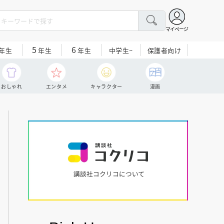
マイページ
5
6
中学生~
保護者向け
年生
年生
年生
おしゃれ
エンタメ
キャラクター
漫画