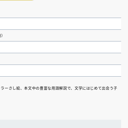
円）
、カラーさし絵、本文中の豊富な用語解説で、文学にはじめて出会う子
（あさのあつこ）特設サ
フリースクールという選択
26年９月30日発売決定！
2026.03.31