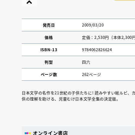
発売日
2009/03/20
価格
定価：2,530円（本体2,300
ISBN-13
9784062826624
判型
四六
ページ数
262ページ
日本文学の名作を21世紀の子供たちに! 読みやすい総ルビ
供の理解を助ける、児童むけ日本文学全集の決定版。
『NO.６再会』
イト ＃４ 20
2025.02.17
オンライン書店