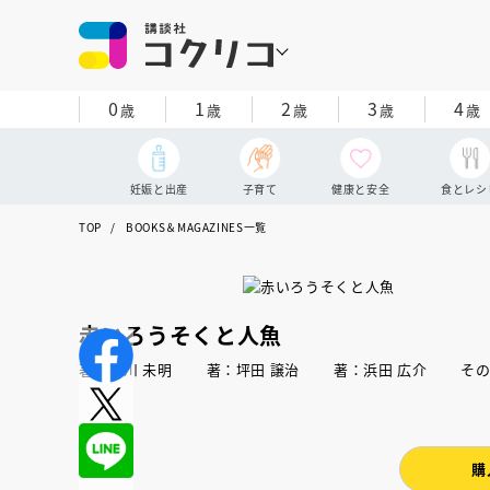
0
1
2
3
4
歳
歳
歳
歳
歳
妊娠と出産
子育て
健康と安全
食とレシ
TOP
BOOKS＆MAGAZINES一覧
赤いろうそくと人魚
著：小川 未明 著：坪田 譲治 著：浜田 広介 そ
購