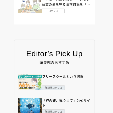
家族の命を守る事前対策を「防
災アドバイザー」が解説
コクリコ
Editor’s Pick Up
編集部のおすすめ
フリースクールという選択
講談社コクリコ
『神の蝶、舞う果て』公式サイ
ト
講談社コクリコ