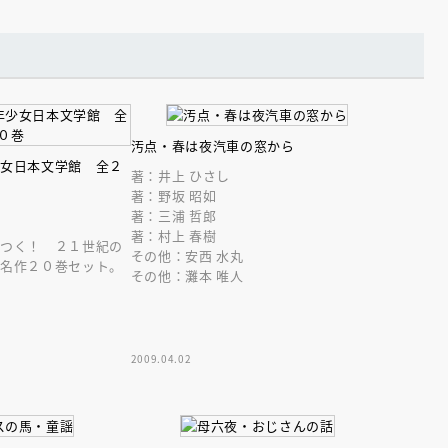
汚点・春は夜汽車の窓から
少女日本文学館 全２
著：井上 ひさし
著：野坂 昭如
えほん通信
著：三浦 哲郎
著：村上 春樹
につく！ ２１世紀の
その他：安西 水丸
る名作２０巻セット。
その他：灘本 唯人
2009.04.02
ンライン
会員限定
オンライン
ブ配信中】講談社絵本新
アーカイブ配信中【第67回講