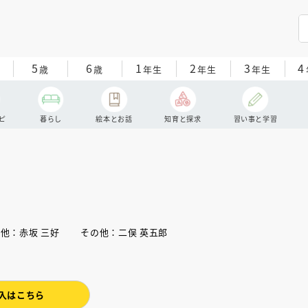
5
6
1
2
3
4
歳
歳
年生
年生
年生
ピ
暮らし
絵本とお話
知育と探求
習い事と学習
の他：赤坂 三好 その他：二俣 英五郎
入はこちら