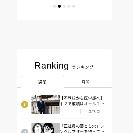
Ranking
ランキング
週間
月間
【不登校から医学部へ】
中２で成績はオール１
「昼夜逆転」したわが子
コクリコ
を”夜遊び”に連れ出した
母の気づき
「正社員の落とし穴」シ
ングルマザーを待ってい