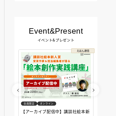
Event&Present
イベント&プレゼント
コクリコ
えほん通信
会員限定
オンライン
会員限定
談社児
【アーカイブ配信中】講談社絵本新
アーカ