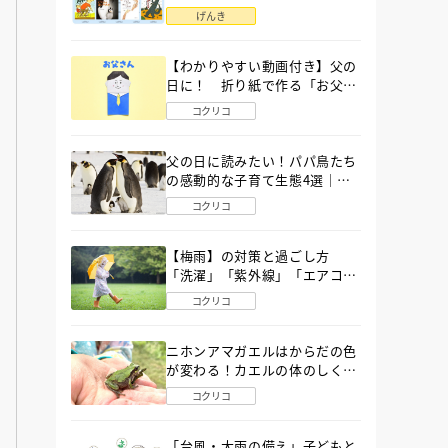
語」６選
げんき
【わかりやすい動画付き】父の
日に！ 折り紙で作る「お父さ
ん」の簡単な折り方
コクリコ
父の日に読みたい！パパ鳥たち
の感動的な子育て生態4選｜図
鑑MOVE
コクリコ
【梅雨】の対策と過ごし方
「洗濯」「紫外線」「エアコ
ン」「ゲリラ豪雨」…〔気象予
コクリコ
報士が完全ガイド〕
ニホンアマガエルはからだの色
が変わる！カエルの体のしくみ
から両生類の特ちょうまで図鑑
コクリコ
MOVEが解説！
「台風・大雨の備え」子どもと