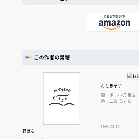
この作者の書籍
おとぎ草子
編・訳：小沢 章友
絵：二俣 英五郎
1994.05.19
野ばら