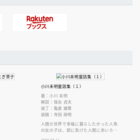
小川未明童話集（１）
著：小川 未明
解説：保永 貞夫
装丁：亀倉 雄策
装画：寺田 政明
人間の世界で幸福に暮らしたかった人魚
の女の子は、欲に負けた人間に赤いろう
そくを残して売られていった……。代表
1980.08.11