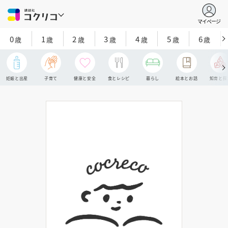
マイページ
0
1
2
3
4
5
6
歳
歳
歳
歳
歳
歳
歳
妊娠と出産
子育て
健康と安全
食とレシピ
暮らし
絵本とお話
知育と探