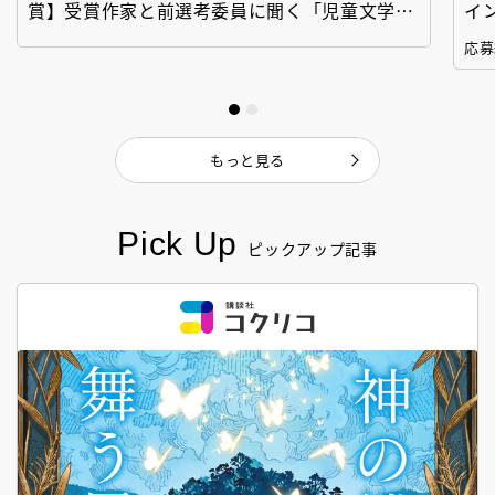
賞】受賞作家と前選考委員に聞く「児童文学創
イ
作セミナー」
「
応募
もっと見る
Pick Up
ピックアップ記事