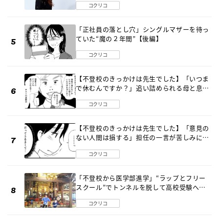
コクリコ
「正社員の落とし穴」シングルマザーを待っ
ていた“魔の２年間”【後編】
コクリコ
【不登校のきっかけは先生でした】「いつま
で休むんですか？」追い詰められる母と息子
《第６話》
コクリコ
【不登校のきっかけは先生でした】「意見の
ない人間は損する」担任の一言が苦しみに…
《第１話》
コクリコ
「不登校から医学部進学」“ラップとフリー
スクール”でトンネルを脱して高校受験へ
〔元野球少年の実話〕
コクリコ