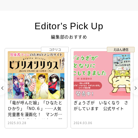
Editor’s Pick Up
編集部のおすすめ
コクリコ
えほん通信
「竜が呼んだ娘」「ひなたと
ぎょうざが いなくなり さ
ひかり」「NO.６」……人気
がしています 公式サイト
児童書を漫画化！ マンガサ
イト『ビブリオシリウス』誕
2025.03.28
2024.03.06
生！