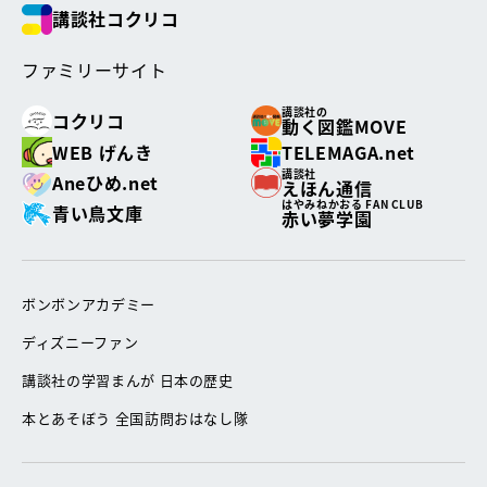
講談社コクリコ
ファミリーサイト
講談社の
コクリコ
動く図鑑MOVE
WEB げんき
TELEMAGA.net
講談社
Aneひめ.net
えほん通信
はやみねかおる FAN CLUB
青い鳥文庫
赤い夢学園
ボンボンアカデミー
ディズニーファン
講談社の学習まんが 日本の歴史
本とあそぼう 全国訪問おはなし隊