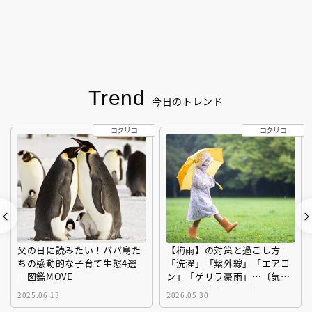
Trend
今日のトレンド
コクリコ
コクリコ
父の日に読みたい！パパ鳥た
【梅雨】の対策と過ごし方
ちの感動的な子育て生態4選
「洗濯」「紫外線」「エアコ
｜図鑑MOVE
ン」「ゲリラ豪雨」…〔気象
予報士が完全ガイド〕
2025.06.13
2026.05.30