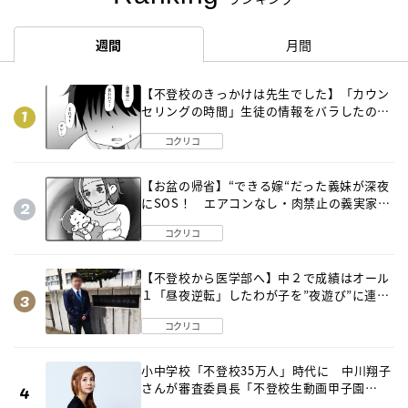
週間
月間
【不登校のきっかけは先生でした】「カウン
セリングの時間」生徒の情報をバラしたの
は…《第２話》
コクリコ
【お盆の帰省】“できる嫁“だった義妹が深夜
にSOS！ エアコンなし・肉禁止の義実家ル
ールに変化が…〈後編〉
コクリコ
【不登校から医学部へ】中２で成績はオール
１「昼夜逆転」したわが子を”夜遊び”に連れ
出した母の気づき
コクリコ
小中学校「不登校35万人」時代に 中川翔子
さんが審査委員長「不登校生動画甲子園
2026」が開催