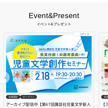
Event&Present
イベント&プレゼント
コクリコ
会員限定
オンライン
会
アーカイブ配信中【第67回講談社児童文学新人
【