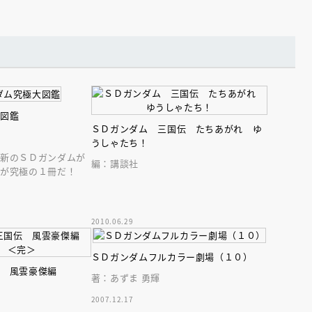
大図鑑
ＳＤガンダム 三国伝 たちあがれ ゆ
えほん通信
うしゃたち！
最新のＳＤガンダムが
編：講談社
れが究極の１冊だ！
2010.06.29
ＳＤガンダムフルカラー劇場（１０）
伝 風雲豪傑編
著：あずま 勇輝
ンライン
会員限定
オンライン
ブ配信中】講談社絵本新
アーカイブ配信中【第67回講
2007.12.17