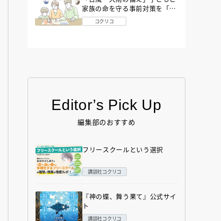
家族の命を守る事前対策を「防
災アドバイザー」が解説
コクリコ
Editor’s Pick Up
編集部のおすすめ
フリースクールという選択
講談社コクリコ
『神の蝶、舞う果て』公式サイ
ト
講談社コクリコ