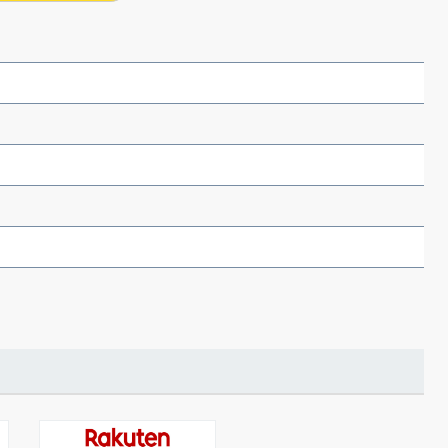
（あさのあつこ）特設サ
フリースクールという選択
26年９月30日発売決定！
2026.03.31