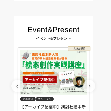
Event&Present
イベント&プレゼント
コクリコ
えほん通信
会員限定
オンライン
会員限定
談社児
【アーカイブ配信中】講談社絵本新
アーカ