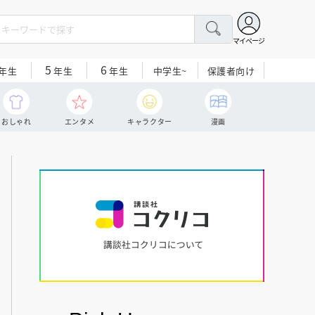
マイページ
5
6
中学生~
保護者向け
年生
年生
年生
おしゃれ
エンタメ
キャラクター
漫画