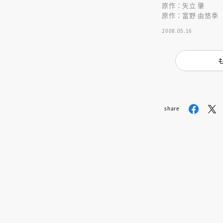
人賞オンラ
原作：矢立 肇
と担当編集
原作：富野 由悠季
応募締切
202
講座」
2008.05.16
share