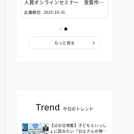
選考委
人賞オンラインセミナー 受賞作家
童文学
ナー」
と担当編集者が語る「絵本創作実践
員に聞
応募締切
2025-10-31
講座」
もっと見る
Trend
今日のトレンド
【父の日特集】子どもといっし
ょに読みたい「お父さんの物