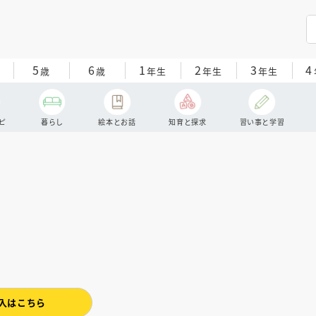
5
6
1
2
3
4
歳
歳
年生
年生
年生
ピ
暮らし
絵本とお話
知育と探求
習い事と学習
入はこちら