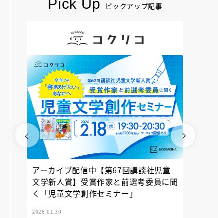
Pick Up
ピックアップ記事
アーカイブ配信中【第67回講談社児童
『神の
文学新人賞】受賞作家と前選考委員に聞
く「児童文学創作セミナー」
2026.01.30
2025.12.23