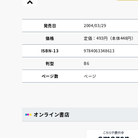
発売日
2004/03/29
価格
定価：493円（本体448円）
ISBN-13
9784063348613
判型
B6
ページ数
ページ
『NO.６再会』
オンライン書店
イト ＃４ 20
2025.02.17