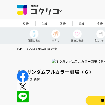
0
1
2
3
4
歳
歳
歳
歳
歳
妊娠と出産
子育て
健康と安全
食とレシ
TOP
BOOKS＆MAGAZINES一覧
ＳＤガンダムフルカラー劇場（６）
著：あずま 勇輝
購