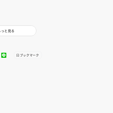
インセミナー 受賞作家
童文学新人賞】受賞作家と前
者が語る「絵本創作実践
員に聞く「児童文学創作セミ
5-10-31
もっと見る
ブックマーク