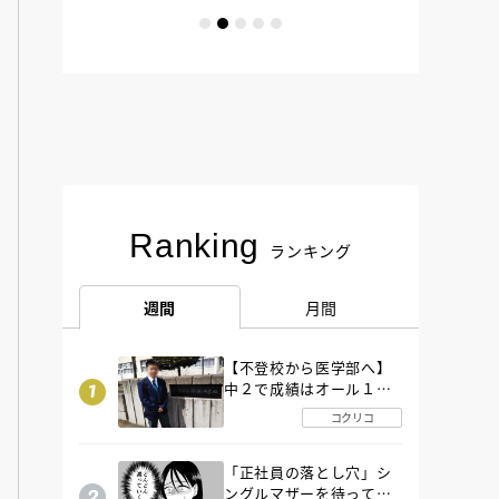
Ranking
ランキング
週間
月間
【不登校から医学部へ】
中２で成績はオール１
「昼夜逆転」したわが子
コクリコ
を”夜遊び”に連れ出した
母の気づき
「正社員の落とし穴」シ
ングルマザーを待ってい