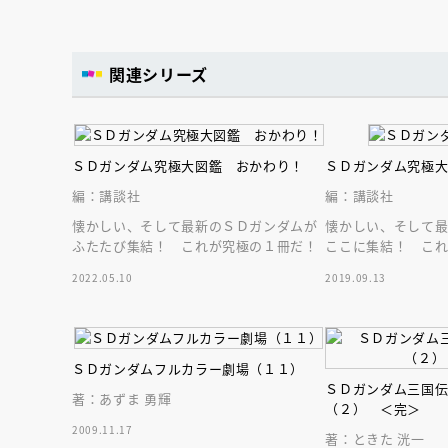
関連シリーズ
ＳＤガンダム究極大図鑑 おかわり！
ＳＤガンダム究極
編：講談社
編：講談社
懐かしい、そして最新のＳＤガンダムが
懐かしい、そして
ふたたび集結！ これが究極の１冊だ！
ここに集結！ こ
2022.05.10
2019.09.13
ＳＤガンダムフルカラー劇場（１１）
ＳＤガンダム三国
著：あずま 勇輝
会員限定
オ
（２） ＜完＞
【アーカイ
2009.11.17
著：ときた 洸一