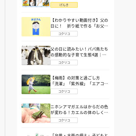
語」６選
げんき
【わかりやすい動画付き】父の
日に！ 折り紙で作る「お父さ
ん」の簡単な折り方
コクリコ
父の日に読みたい！パパ鳥たち
の感動的な子育て生態4選｜図
鑑MOVE
コクリコ
【梅雨】の対策と過ごし方
「洗濯」「紫外線」「エアコ
ン」「ゲリラ豪雨」…〔気象予
コクリコ
報士が完全ガイド〕
ニホンアマガエルはからだの色
が変わる！カエルの体のしくみ
から両生類の特ちょうまで図鑑
コクリコ
MOVEが解説！
「台風・大雨の備え」子どもと