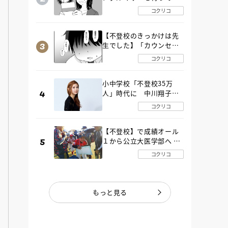
た“魔の２年間”【後編】
コクリコ
【不登校のきっかけは先
生でした】「カウンセリ
ングの時間」生徒の情報
コクリコ
をバラしたのは…《第２
話》
小中学校「不登校35万
人」時代に 中川翔子さ
んが審査委員長「不登校
コクリコ
生動画甲子園 2026」が開
催
【不登校】で成績オール
１から公立大医学部へ 中
２で起立性調節障害「治
コクリコ
るまで３年」の診断 その
とき母は
もっと見る