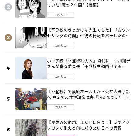
ていた“魔の２年間”【後編】
コクリコ
【不登校のきっかけは先生でした】「カウン
セリングの時間」生徒の情報をバラしたの
は…《第２話》
コクリコ
小中学校「不登校35万人」時代に 中川翔子
さんが審査委員長「不登校生動画甲子園
2026」が開催
コクリコ
【不登校】で成績オール１から公立大医学部
へ 中２で起立性調節障害「治るまで３年」の
診断 そのとき母は
コクリコ
【夏休みの宿題、まだ間に合う！】ミヤマク
ワガタが消える前に知りたい日本の異変