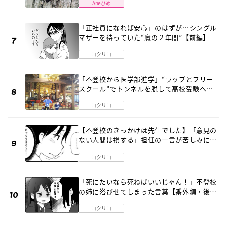
Aneひめ
「正社員になれば安心」のはずが…シングル
マザーを待っていた“魔の２年間”【前編】
コクリコ
「不登校から医学部進学」“ラップとフリー
スクール”でトンネルを脱して高校受験へ
〔元野球少年の実話〕
コクリコ
【不登校のきっかけは先生でした】「意見の
ない人間は損する」担任の一言が苦しみに…
《第１話》
コクリコ
「死にたいなら死ねばいいじゃん！」不登校
の姉に浴びせてしまった言葉【番外編・後
編】
コクリコ