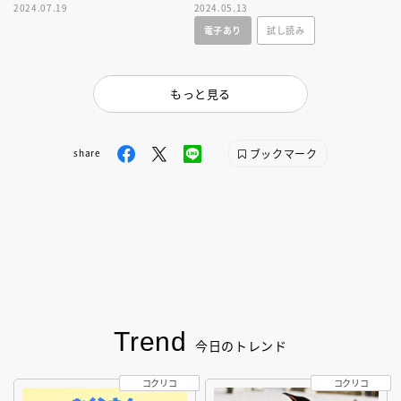
2024.07.19
2024.05.13
ンブルビーのフュギュアがつく
は吉岡英嗣描き下ろし！
電子あり
試し読み
ぞ！
もっと見る
ブックマーク
share
Trend
今日のトレンド
コクリコ
コクリコ