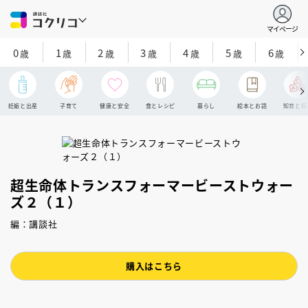
マイページ
0
1
2
3
4
5
6
歳
歳
歳
歳
歳
歳
歳
妊娠と出産
子育て
健康と安全
食とレシピ
暮らし
絵本とお話
知育と探
超生命体トランスフォーマービーストウォー
ズ２（１）
編：講談社
購入はこちら