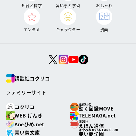
知育と探求
習い事と学習
おしゃれ
エンタメ
キャラクター
漫画
講談社コクリコ
ファミリーサイト
講談社の
コクリコ
動く図鑑MOVE
WEB げんき
TELEMAGA.net
講談社
Aneひめ.net
えほん通信
はやみねかおる FAN CLUB
青い鳥文庫
赤い夢学園