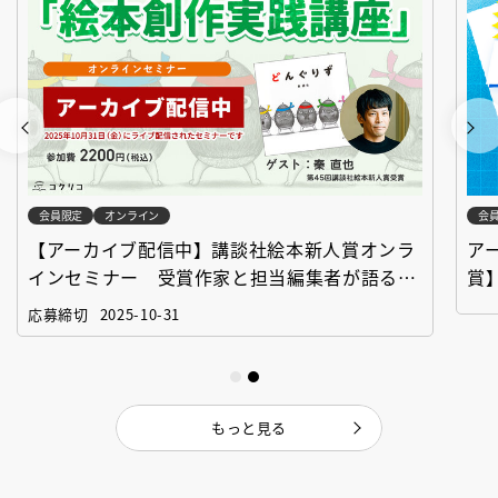
会員限定
オンライン
会
【アーカイブ配信中】講談社絵本新人賞オンラ
ア
インセミナー 受賞作家と担当編集者が語る
賞
「絵本創作実践講座」
作
応募締切
2025-10-31
もっと見る