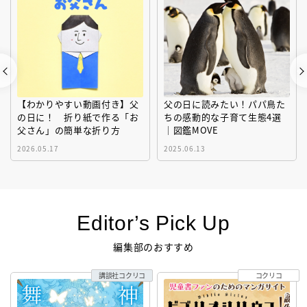
【わかりやすい動画付き】父
父の日に読みたい！パパ鳥た
の日に！ 折り紙で作る「お
ちの感動的な子育て生態4選
父さん」の簡単な折り方
｜図鑑MOVE
2026.05.17
2025.06.13
Editor’s Pick Up
編集部のおすすめ
講談社コクリコ
コクリコ