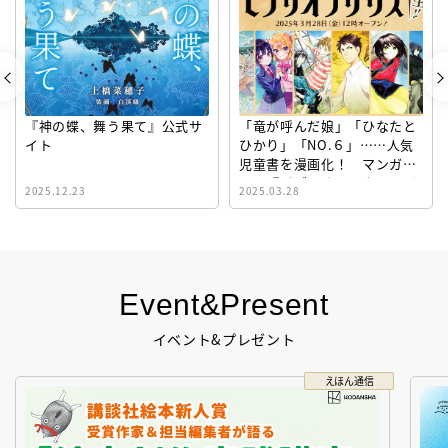
『神の蝶、舞う果て』公式サ
「竜が呼んだ娘」「ひなたと
イト
ひかり」「NO.６」……人気
児童書を漫画化！ マンガサ
イト『ビブリオシリウス』誕
2025.12.23
2025.03.28
生！
Event&Present
イベント&プレゼント
えほん通信