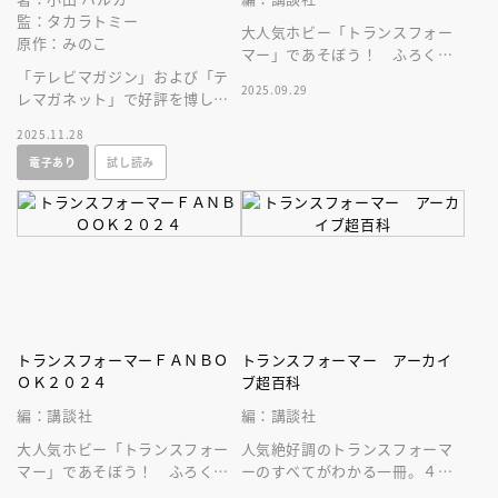
監：タカラトミー
大人気ホビー「トランスフォー
原作：みのこ
マー」であそぼう！ ふろくは
「テレビマガジン」および「テ
戦車から変形するメガトロンの
2025.09.29
レマガネット」で好評を博して
フュギュアがつくぞ！
いるゆるーいトランスフォーマ
2025.11.28
ーのキャラクター漫画の第２
電子あり
試し読み
弾！
トランスフォーマーＦＡＮＢＯ
トランスフォーマー アーカイ
ＯＫ２０２４
ブ超百科
編：講談社
編：講談社
大人気ホビー「トランスフォー
人気絶好調のトランスフォーマ
マー」であそぼう！ ふろくは
ーのすべてがわかる一冊。４０
コンパクトカーから変形するバ
周年特別記念作品です！ 表紙