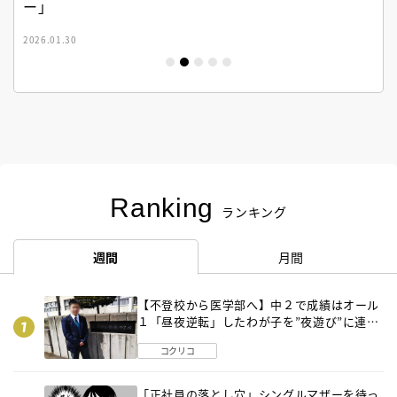
ー」
2026.01.30
Ranking
ランキング
週間
月間
【不登校から医学部へ】中２で成績はオール
１「昼夜逆転」したわが子を”夜遊び”に連れ
出した母の気づき
コクリコ
「正社員の落とし穴」シングルマザーを待っ