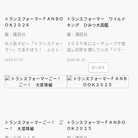
トランスフォーマーＦＡＮＢＯ
トランスフォーマー ワイルド
ＯＫ２０２６
キング ひみつ大図鑑
編：講談社
編：講談社
大人気ホビー「トランスフォー
２０２５年にユーチューブで放
マー」であそぼう！ ふろくは
送し好評を博している「トラン
戦車から変形するスタースクリ
スフォーマーワイルドキン
2026.07.31
2026.06.29
ームのフュギュアがつくぞ！
グ」。そのすべてが簡単にわか
試し読み
る図鑑です！
トランスフォーマーごー！ ご
トランスフォーマーＦＡＮＢＯ
ー！ 大冒険編
ＯＫ２０２５
著：小田 ハルカ
編：講談社