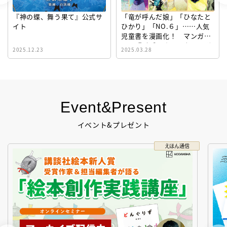
『神の蝶、舞う果て』公式サ
「竜が呼んだ娘」「ひなたと
イト
ひかり」「NO.６」……人気
児童書を漫画化！ マンガサ
イト『ビブリオシリウス』誕
2025.12.23
2025.03.28
生！
Event&Present
イベント&プレゼント
えほん通信