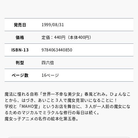
発売日
1999/08/31
価格
定価：440円（本体400円）
ISBN-13
9784063440850
判型
四六倍
ページ数
16ページ
魔法に憧れる自称「世界一不幸な美少女」春風どれみ。ひょんなこ
とから、はづき、あいこと３人で魔女見習いになることに！
学校と「MAHO堂」というお店を舞台に、３人が一人前の魔女にな
るためのマジカルでミラクルな修行の毎日は続く。
魔女っ子アニメの名作の絵本化第五巻。