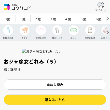
マイページ
0
1
2
3
4
5
6
歳
歳
歳
歳
歳
歳
歳
妊娠と出産
子育て
健康と安全
食とレシピ
暮らし
絵本とお話
知育と探
おジャ魔女どれみ（５）
編：講談社
ためし読み
購入はこちら