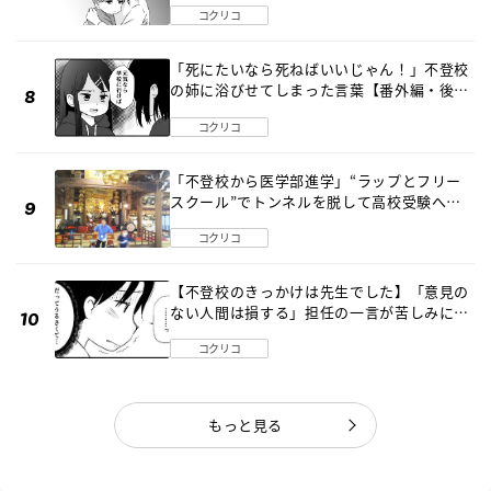
コクリコ
「死にたいなら死ねばいいじゃん！」不登校
の姉に浴びせてしまった言葉【番外編・後
編】
コクリコ
「不登校から医学部進学」“ラップとフリー
スクール”でトンネルを脱して高校受験へ
〔元野球少年の実話〕
コクリコ
【不登校のきっかけは先生でした】「意見の
ない人間は損する」担任の一言が苦しみに…
《第１話》
コクリコ
もっと見る