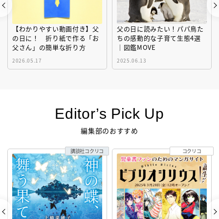
【わかりやすい動画付き】父
父の日に読みたい！パパ鳥た
の日に！ 折り紙で作る「お
ちの感動的な子育て生態4選
父さん」の簡単な折り方
｜図鑑MOVE
2026.05.17
2025.06.13
Editor’s Pick Up
編集部のおすすめ
講談社コクリコ
コクリコ