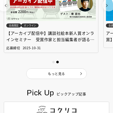
会員限定
オンライン
会
【アーカイブ配信中】講談社絵本新人賞オンラ
ア
インセミナー 受賞作家と担当編集者が語る
賞
「絵本創作実践講座」
作
応募締切
2025-10-31
もっと見る
Pick Up
ピックアップ記事