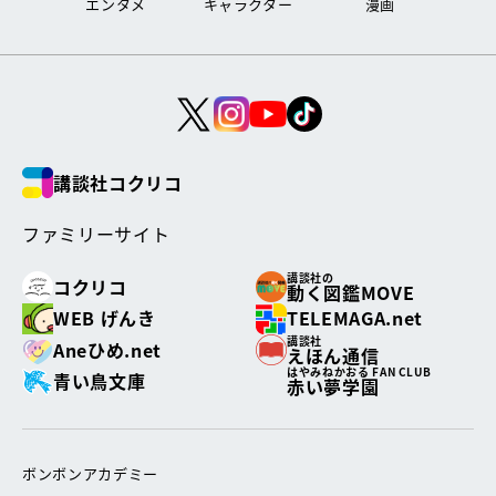
エンタメ
キャラクター
漫画
講談社コクリコ
ファミリーサイト
講談社の
コクリコ
動く図鑑MOVE
WEB げんき
TELEMAGA.net
講談社
Aneひめ.net
えほん通信
はやみねかおる FAN CLUB
青い鳥文庫
赤い夢学園
ボンボンアカデミー