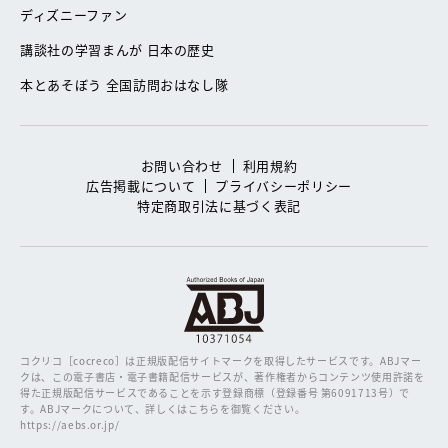
ディズニーファン
講談社の学習まんが 日本の歴史
本とあそぼう 全国訪問おはなし隊
お問い合わせ
利用規約
広告掲載について
プライバシーポリシー
特定商取引法に基づく表記
コクリコ［cocreco］は正規版配信サイトマークを取得したサービスです。
ABJマー
クは、この電子書店・電子書籍配信サービスが、著作権者からコンテンツ使用許諾を
得た正規版配信サービスであることを示す登録商標（登録番号 第6091713号）で
す。ABJマークについて、詳しくはこちらを御覧ください。
https://aebs.or.jp/