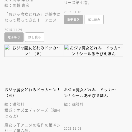
リーズ第七巻。
絵：馬越 嘉彦
2003.01.10
「おジャ魔女どれみ」が絵本に
電子あり
試し読み
なって帰ってきた！ アニメー
ター・馬越嘉彦氏描き下ろしの
2015.11.29
絵で、どれみの新しいお話が楽
電子あり
試し読み
しめます。
おジャ魔女どれみドッカ～ン！
おジャ魔女どれみ ドッカ～
（６）
ン！シールあそびえほん
編：講談社
編：講談社
構成：オズエディターズ（和田
はるよ）
魔女っ子アニメの名作の第４シ
2002.11.08
リーズ第六巻。