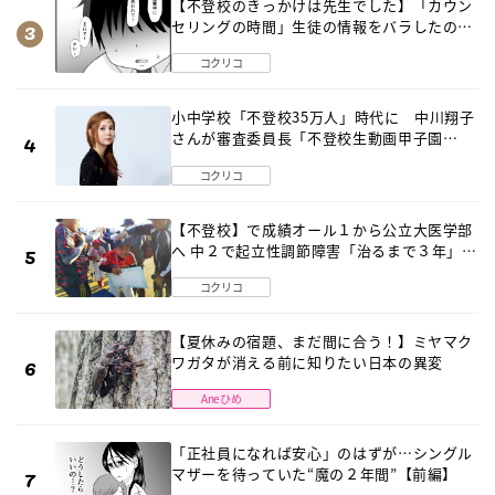
【不登校のきっかけは先生でした】「カウン
セリングの時間」生徒の情報をバラしたの
は…《第２話》
コクリコ
小中学校「不登校35万人」時代に 中川翔子
さんが審査委員長「不登校生動画甲子園
2026」が開催
コクリコ
【不登校】で成績オール１から公立大医学部
へ 中２で起立性調節障害「治るまで３年」の
診断 そのとき母は
コクリコ
【夏休みの宿題、まだ間に合う！】ミヤマク
ワガタが消える前に知りたい日本の異変
Aneひめ
「正社員になれば安心」のはずが…シングル
マザーを待っていた“魔の２年間”【前編】