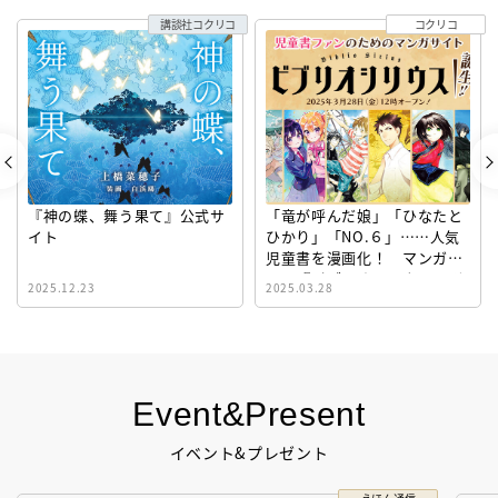
講談社コクリコ
コクリコ
『神の蝶、舞う果て』公式サ
「竜が呼んだ娘」「ひなたと
イト
ひかり」「NO.６」……人気
児童書を漫画化！ マンガサ
イト『ビブリオシリウス』誕
2025.12.23
2025.03.28
生！
Event&Present
イベント&プレゼント