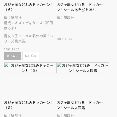
おジャ魔女どれみドッカ～ン！
おジャ魔女どれみ ドッカ～
（６）
ン！シールあそびえほん
編：講談社
編：講談社
構成：オズエディターズ（和田
はるよ）
魔女っ子アニメの名作の第４シ
2002.11.08
リーズ第六巻。
2002.11.22
電子あり
試し読み
おジャ魔女どれみドッカ～ン！
おジャ魔女どれみ ドッカ～
（５）
ン！シール大図鑑
編：講談社
編：講談社