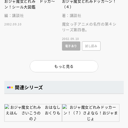
おジャ魔女どれみ ドッカ～
おジャ魔女どれみドッカ～ン！
ン！シール大図鑑
（４）
編：講談社
著：講談社
魔女っ子アニメの名作の第４シ
2002.09.10
リーズ第四巻。
2002.09.10
電子あり
試し読み
もっと見る
関連シリーズ