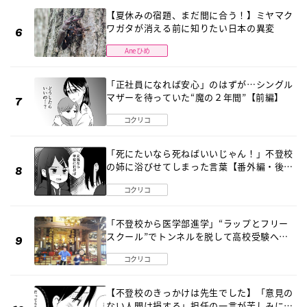
【夏休みの宿題、まだ間に合う！】ミヤマク
ワガタが消える前に知りたい日本の異変
Aneひめ
「正社員になれば安心」のはずが…シングル
マザーを待っていた“魔の２年間”【前編】
コクリコ
「死にたいなら死ねばいいじゃん！」不登校
の姉に浴びせてしまった言葉【番外編・後
編】
コクリコ
「不登校から医学部進学」“ラップとフリー
スクール”でトンネルを脱して高校受験へ
〔元野球少年の実話〕
コクリコ
【不登校のきっかけは先生でした】「意見の
ない人間は損する」担任の一言が苦しみに…