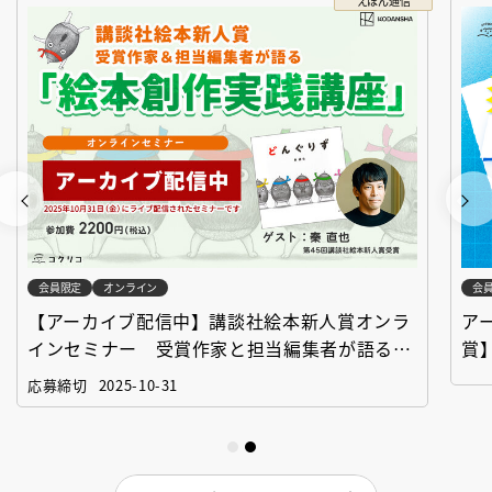
えほん通信
会員限定
オンライン
会
【アーカイブ配信中】講談社絵本新人賞オンラ
ア
インセミナー 受賞作家と担当編集者が語る
賞
「絵本創作実践講座」
作
応募締切
2025-10-31