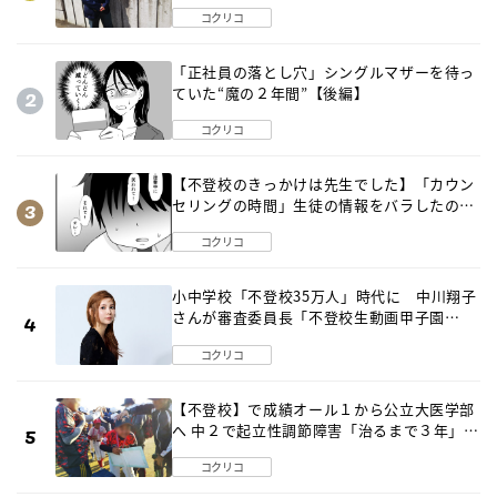
出した母の気づき
コクリコ
「正社員の落とし穴」シングルマザーを待っ
ていた“魔の２年間”【後編】
コクリコ
【不登校のきっかけは先生でした】「カウン
セリングの時間」生徒の情報をバラしたの
は…《第２話》
コクリコ
小中学校「不登校35万人」時代に 中川翔子
さんが審査委員長「不登校生動画甲子園
2026」が開催
コクリコ
【不登校】で成績オール１から公立大医学部
へ 中２で起立性調節障害「治るまで３年」の
診断 そのとき母は
コクリコ