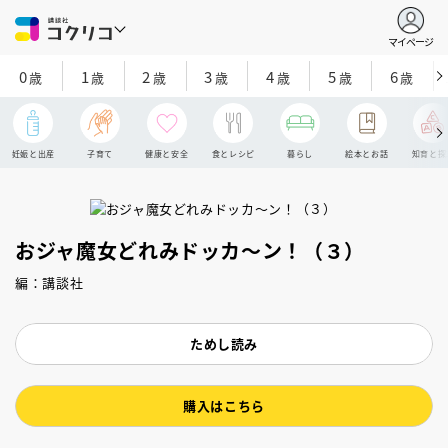
マイページ
0
1
2
3
4
5
6
歳
歳
歳
歳
歳
歳
歳
妊娠と出産
子育て
健康と安全
食とレシピ
暮らし
絵本とお話
知育と探
おジャ魔女どれみドッカ～ン！（３）
編：講談社
ためし読み
購入はこちら