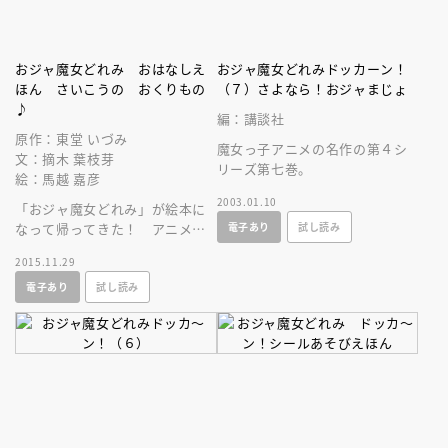
おジャ魔女どれみ おはなしえ
おジャ魔女どれみドッカーン！
ほん さいこうの おくりもの
（７）さよなら！おジャまじょ
♪
編：講談社
原作：東堂 いづみ
魔女っ子アニメの名作の第４シ
文：摘木 葉枝芽
リーズ第七巻。
絵：馬越 嘉彦
2003.01.10
「おジャ魔女どれみ」が絵本に
電子あり
試し読み
なって帰ってきた！ アニメー
ター・馬越嘉彦氏描き下ろしの
2015.11.29
絵で、どれみの新しいお話が楽
電子あり
試し読み
しめます。