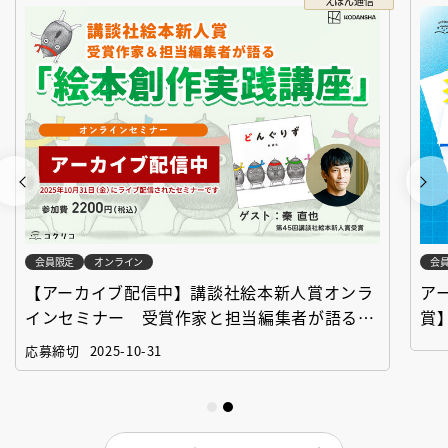
えほん通信
会員限定
オンライン
会
【アーカイブ配信中】講談社絵本新人賞オンラ
ア
インセミナー 受賞作家と担当編集者が語る
賞
「絵本創作実践講座」
作
応募締切
2025-10-31