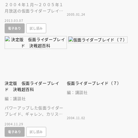
２００４年１月～２００５年１
月放送の仮面ライダーブレイド
2005.01.24
の小説版です。
2013.03.07
電子あり
試し読み
決定版 仮面ライダーブレイ
仮面ライダーブレイド（７）
ド 決戦超百科
編：講談社
編：講談社
パワーアップした仮面ライダー
ブレイド、ギャレン、カリスの
2004.11.02
秘密に加え、さらに凶悪化する
2004.11.29
アンデッドの情報も紹介しま
電子あり
試し読み
す。