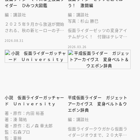
イダー ひみつ大図鑑
う！ 激闘編
編：講談社
編：講談社
写真：杉山 勝巳
２０２５年９月から放送が開始
される、秋の新ヒーローの子供
仮面ライダーゼッツの変身アイ
向けの絵本です。必殺技や変身
テムがつく！ 付録はテレマガ
2026.08.31
ベルトなど最新情報がバッチリ
カプセム。まさに、テレビマガ
2026.03.26
分かる！
ジンでしか手に入らない、スペ
シャルな一品
小説 仮面ライダーガッチャー
平成仮面ライダー ガジェット
ド Ｕｎｉｖｅｒｓｉｔｙ
アーカイヴス 変身ベルト＆ウ
エポン辞典
著・原作：内田 裕基
著：湊 陽祐
編：講談社
著・原作：石ノ森 章太郎
仮面ライダークウガから仮面ラ
監：石森プロ
イダージオウまで、２０大平成
監：東映