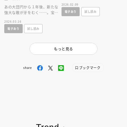
仮面ライダーの変身ベルトや武
2026.02.09
あの大団円から１年後、新たな
器、バイクなどのガジェットを
電子あり
試し読み
強大な敵が牙をむく……。宝太
掲載！
郎が、スパナが、りんねが帰っ
2026.03.16
てくる！ ガッチャード待望の
電子あり
試し読み
小説版！
もっと見る
ブックマーク
share