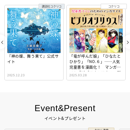
講談社コクリコ
コクリコ
『神の蝶、舞う果て』公式サ
「竜が呼んだ娘」「ひなたと
イト
ひかり」「NO.６」……人気
児童書を漫画化！ マンガサ
イト『ビブリオシリウス』誕
2025.12.23
2025.03.28
生！
Event&Present
イベント&プレゼント