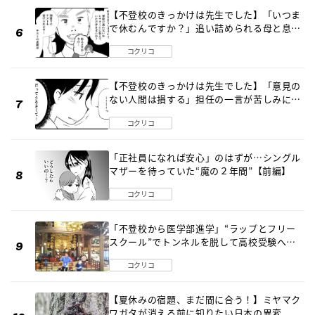
【不登校のきっかけは先生でした】「いつま
で休むんですか？」追い詰められる母と息子
《第６話》
コクリコ
【不登校のきっかけは先生でした】「意見の
ない人間は損する」担任の一言が苦しみに…
《第１話》
コクリコ
「正社員になれば安心」のはずが…シングル
マザーを待っていた“魔の２年間”【前編】
コクリコ
「不登校から医学部進学」“ラップとフリー
スクール”でトンネルを脱して高校受験へ
〔元野球少年の実話〕
コクリコ
【夏休みの宿題、まだ間に合う！】ミヤマク
ワガタが消える前に知りたい日本の異変