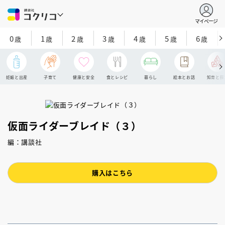
マイページ
0
1
2
3
4
5
6
歳
歳
歳
歳
歳
歳
歳
妊娠と出産
子育て
健康と安全
食とレシピ
暮らし
絵本とお話
知育と探
仮面ライダーブレイド（３）
編：講談社
購入はこちら