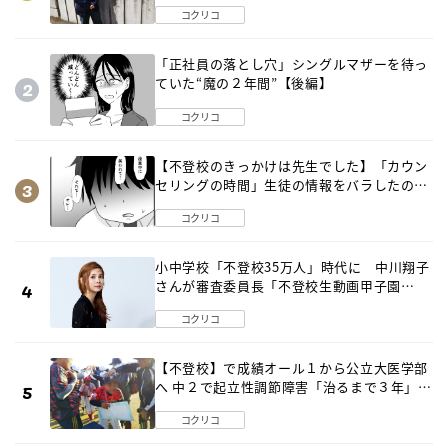
出した母の気づき
コクリコ
「正社員の落とし穴」シングルマザーを待っ
ていた“魔の２年間”【後編】
コクリコ
【不登校のきっかけは先生でした】「カウン
セリングの時間」生徒の情報をバラしたの
は…《第２話》
コクリコ
小中学校「不登校35万人」時代に 中川翔子
さんが審査委員長「不登校生動画甲子園
2026」が開催
コクリコ
【不登校】で成績オール１から公立大医学部
へ 中２で起立性調節障害「治るまで３年」の
診断 そのとき母は
コクリコ