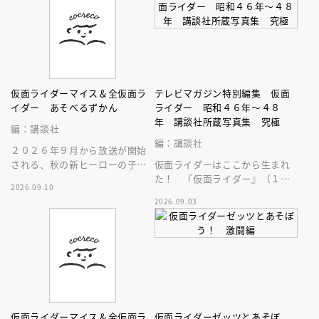
仮面ライダーマイス＆全仮面ラ
テレビマガジン特別編集 仮面
イダー あそべるずかん
ライダー 昭和４６年～４８
年 講談社所蔵写真集 究極
編：講談社
編：講談社
２０２６年９月から放送が開始
される、秋の新ヒーローの子供
仮面ライダーはここから生まれ
向けの絵本です。必殺技や変身
た！ 『仮面ライダー』（１９
2026.09.10
ベルトなど最新情報がバッチリ
７１）の講談社所有写真のすべ
2026.09.03
分かる！
てをつぎ込んだ、まさに究極の
写真集登場！
仮面ライダーマイス＆全仮面ラ
仮面ライダーゼッツとあそぼ