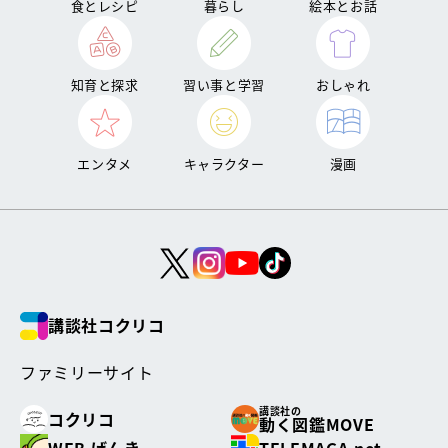
食とレシピ
暮らし
絵本とお話
知育と探求
習い事と学習
おしゃれ
エンタメ
キャラクター
漫画
講談社コクリコ
ファミリーサイト
講談社の
コクリコ
動く図鑑MOVE
WEB げんき
TELEMAGA.net