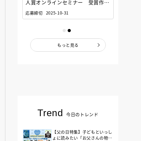
選考委
人賞オンラインセミナー 受賞作家
童文学
ナー」
と担当編集者が語る「絵本創作実践
員に聞
応募締切
2025-10-31
講座」
もっと見る
Trend
今日のトレンド
【父の日特集】子どもといっし
ょに読みたい「お父さんの物