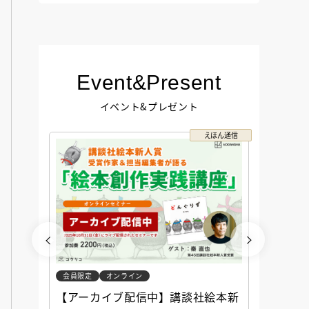
Event&Present
イベント&プレゼント
コクリコ
えほん通信
会員限定
オンライン
会員限定
談社児
【アーカイブ配信中】講談社絵本新
アーカ