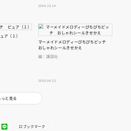
2004.10.14
ピュア（１）
マーメイドメロディーぴちぴちピッチ
おしゃれシールきせかえ
編：講談社
えほん通信
2004.04.23
もっと見る
ンライン
会員限定
オンライン
ブ配信中】講談社絵本新
アーカイブ配信中【第67回講
ブックマーク