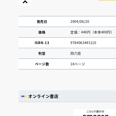
発売日
2004/08/20
価格
定価：440円（本体400円）
ISBN-13
9784063443110
判型
四六倍
ページ数
18ページ
『NO.６再会』
オンライン書店
イト ＃４ 20
2025.02.17