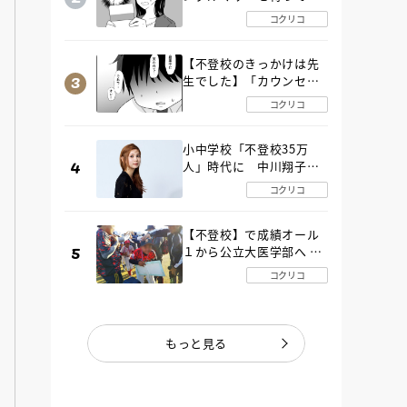
た“魔の２年間”【後編】
コクリコ
【不登校のきっかけは先
生でした】「カウンセリ
ングの時間」生徒の情報
コクリコ
をバラしたのは…《第２
話》
小中学校「不登校35万
人」時代に 中川翔子さ
んが審査委員長「不登校
コクリコ
生動画甲子園 2026」が開
催
【不登校】で成績オール
１から公立大医学部へ 中
２で起立性調節障害「治
コクリコ
るまで３年」の診断 その
とき母は
もっと見る