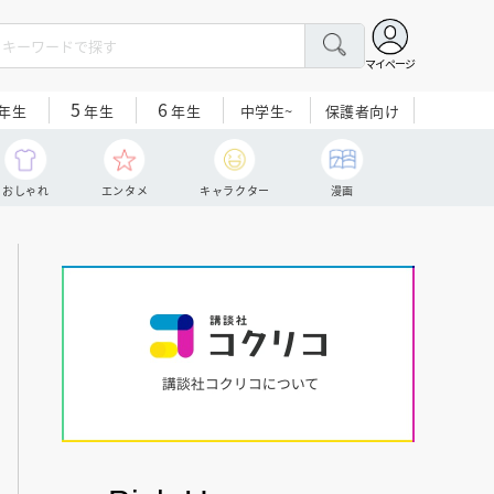
マイページ
5
6
中学生~
保護者向け
年生
年生
年生
おしゃれ
エンタメ
キャラクター
漫画