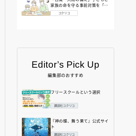
家族の命を守る事前対策を「防
災アドバイザー」が解説
コクリコ
Editor’s Pick Up
編集部のおすすめ
フリースクールという選択
講談社コクリコ
『神の蝶、舞う果て』公式サイ
ト
講談社コクリコ