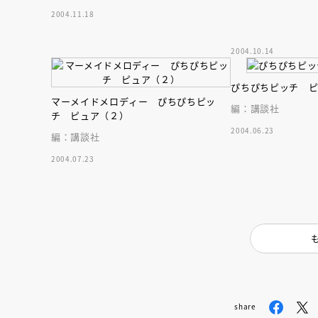
2004.11.18
2004.10.14
ぴちぴちピッチ 
マーメイドメロディー ぴちぴちピッ
編：講談社
チ ピュア（２）
2004.06.23
編：講談社
2004.07.23
会員限定
オ
【アーカイ
share