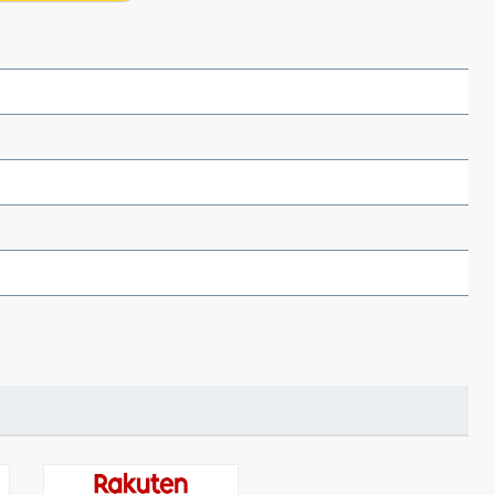
（あさのあつこ）特設サ
フリースクールという選択
26年９月30日発売決定！
2026.03.31