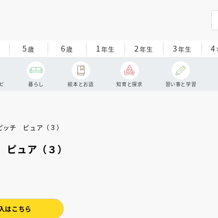
5
6
1
2
3
4
歳
歳
年生
年生
年生
ピ
暮らし
絵本とお話
知育と探求
習い事と学習
 ピュア（３）
入はこちら