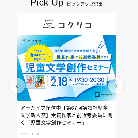
Pick Up
ピックアップ記事
アーカイブ配信中【第67回講談社児童
『神の
文学新人賞】受賞作家と前選考委員に聞
く「児童文学創作セミナー」
2026.01.30
2025.12.23