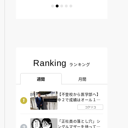
Ranking
ランキング
週間
月間
【不登校から医学部へ】
中２で成績はオール１
「昼夜逆転」したわが子
コクリコ
を”夜遊び”に連れ出した
母の気づき
「正社員の落とし穴」シ
ングルマザーを待ってい