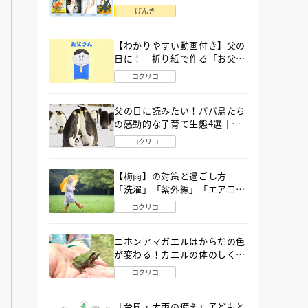
語」６選
げんき
【わかりやすい動画付き】父の
日に！ 折り紙で作る「お父さ
ん」の簡単な折り方
コクリコ
父の日に読みたい！パパ鳥たち
の感動的な子育て生態4選｜図
鑑MOVE
コクリコ
【梅雨】の対策と過ごし方
「洗濯」「紫外線」「エアコ
ン」「ゲリラ豪雨」…〔気象予
コクリコ
報士が完全ガイド〕
ニホンアマガエルはからだの色
が変わる！カエルの体のしくみ
から両生類の特ちょうまで図鑑
コクリコ
MOVEが解説！
「台風・大雨の備え」子どもと