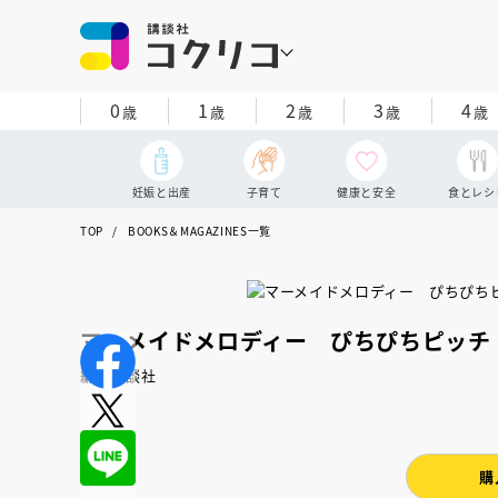
0
1
2
3
4
歳
歳
歳
歳
歳
妊娠と出産
子育て
健康と安全
食とレシ
TOP
BOOKS＆MAGAZINES一覧
マーメイドメロディー ぴちぴちピッチ
編：講談社
購