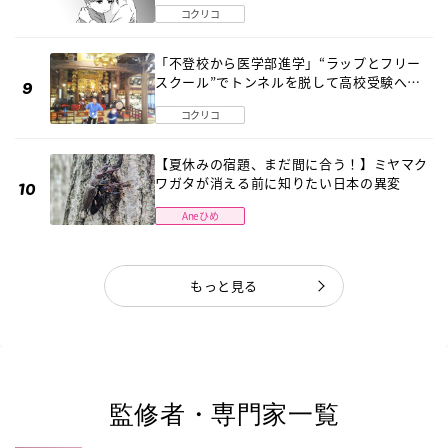
コクリコ
「不登校から医学部進学」“ラップとフリー
スクール”でトンネルを脱して高校受験へ
〔元野球少年の実話〕
コクリコ
【夏休みの宿題、まだ間に合う！】ミヤマク
ワガタが消える前に知りたい日本の異変
Aneひめ
もっと見る
監修者・専門家一覧