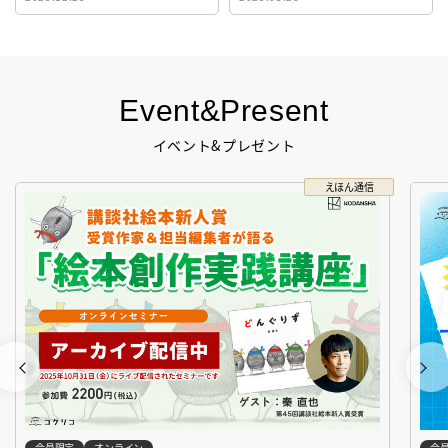
生！
Event&Present
イベント&プレゼント
えほん通信
会員限定
オンライン
会