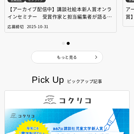
【アーカイブ配信中】講談社絵本新人賞オンラ
ア
インセミナー 受賞作家と担当編集者が語る
賞
「絵本創作実践講座」
作
応募締切
2025-10-31
もっと見る
Pick Up
ピックアップ記事