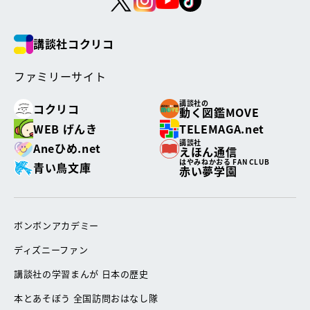
講談社コクリコ
ファミリーサイト
講談社の
コクリコ
動く図鑑MOVE
WEB げんき
TELEMAGA.net
講談社
Aneひめ.net
えほん通信
はやみねかおる FAN CLUB
青い鳥文庫
赤い夢学園
ボンボンアカデミー
ディズニーファン
講談社の学習まんが 日本の歴史
本とあそぼう 全国訪問おはなし隊