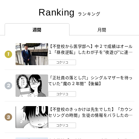
Ranking
ランキング
週間
月間
【不登校から医学部へ】中２で成績はオール
１「昼夜逆転」したわが子を”夜遊び”に連れ
出した母の気づき
コクリコ
「正社員の落とし穴」シングルマザーを待っ
ていた“魔の２年間”【後編】
コクリコ
【不登校のきっかけは先生でした】「カウン
セリングの時間」生徒の情報をバラしたの
は…《第２話》
コクリコ