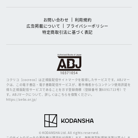
お問い合わせ
利用規約
広告掲載について
プライバシーポリシー
特定商取引法に基づく表記
コクリコ［cocreco］は正規版配信サイトマークを取得したサービスです。
ABJマー
クは、この電子書店・電子書籍配信サービスが、著作権者からコンテンツ使用許諾を
得た正規版配信サービスであることを示す登録商標（登録番号 第6091713号）で
す。ABJマークについて、詳しくはこちらを御覧ください。
https://aebs.or.jp/
© KODANSHA Ltd. All rights reserved.
このサイトのデータの著作権は講談社が保有します。無断複製転載放送等は禁止しま