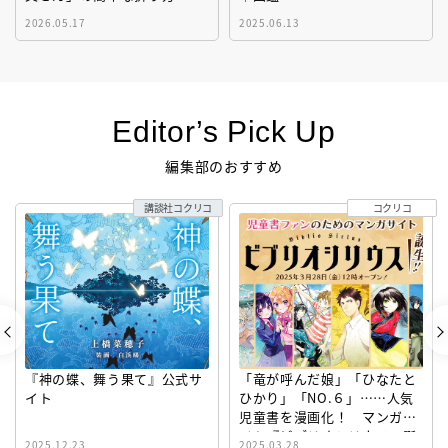
2026.05.17
2025.06.13
Editor’s Pick Up
編集部のおすすめ
講談社コクリコ
コクリコ
『神の蝶、舞う果て』公式サ
「竜が呼んだ娘」「ひなたと
イト
ひかり」「NO.６」……人気
児童書を漫画化！ マンガサ
イト『ビブリオシリウス』誕
2025.12.23
2025.03.28