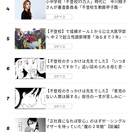
小中学校「不登校35万人」時代に 中川翔子
さんが審査委員長「不登校生動画甲子園
2026」が開催
コクリコ
【不登校】で成績オール１から公立大医学部
へ 中２で起立性調節障害「治るまで３年」の
診断 そのとき母は
コクリコ
【不登校のきっかけは先生でした】「いつま
で休むんですか？」追い詰められる母と息子
《第６話》
コクリコ
【不登校のきっかけは先生でした】「意見の
ない人間は損する」担任の一言が苦しみに…
《第１話》
コクリコ
「正社員になれば安心」のはずが…シングル
マザーを待っていた“魔の２年間”【前編】