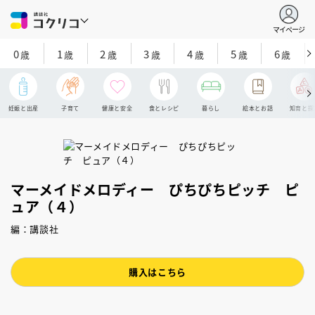
マイページ
0
1
2
3
4
5
6
歳
歳
歳
歳
歳
歳
歳
妊娠と出産
子育て
健康と安全
食とレシピ
暮らし
絵本とお話
知育と探
マーメイドメロディー ぴちぴちピッチ ピ
ュア（４）
編：講談社
購入はこちら