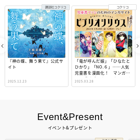
講談社コクリコ
コクリコ
『神の蝶、舞う果て』公式サ
「竜が呼んだ娘」「ひなたと
イト
ひかり」「NO.６」……人気
児童書を漫画化！ マンガサ
イト『ビブリオシリウス』誕
2025.12.23
2025.03.28
生！
Event&Present
イベント&プレゼント