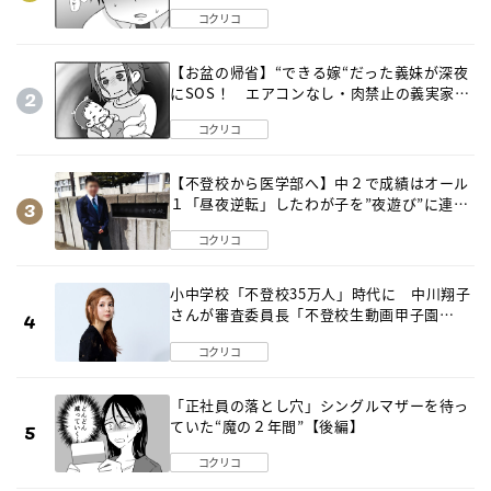
は…《第２話》
コクリコ
【お盆の帰省】“できる嫁“だった義妹が深夜
にSOS！ エアコンなし・肉禁止の義実家ル
ールに変化が…〈後編〉
コクリコ
【不登校から医学部へ】中２で成績はオール
１「昼夜逆転」したわが子を”夜遊び”に連れ
出した母の気づき
コクリコ
小中学校「不登校35万人」時代に 中川翔子
さんが審査委員長「不登校生動画甲子園
2026」が開催
コクリコ
「正社員の落とし穴」シングルマザーを待っ
ていた“魔の２年間”【後編】
コクリコ