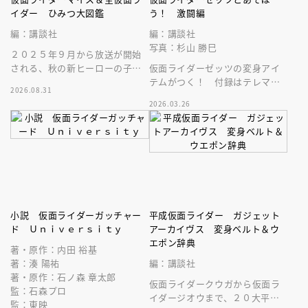
イダー ひみつ大図鑑
う！ 激闘編
編：講談社
編：講談社
写真：杉山 勝巳
２０２５年９月から放送が開始
される、秋の新ヒーローの子供
仮面ライダーゼッツの変身アイ
向けの絵本です。必殺技や変身
テムがつく！ 付録はテレマガ
2026.08.31
ベルトなど最新情報がバッチリ
カプセム。まさに、テレビマガ
2026.03.26
分かる！
ジンでしか手に入らない、スペ
シャルな一品
小説 仮面ライダーガッチャー
平成仮面ライダー ガジェット
ド Ｕｎｉｖｅｒｓｉｔｙ
アーカイヴス 変身ベルト＆ウ
エポン辞典
著・原作：内田 裕基
著：湊 陽祐
編：講談社
著・原作：石ノ森 章太郎
仮面ライダークウガから仮面ラ
監：石森プロ
イダージオウまで、２０大平成
監：東映