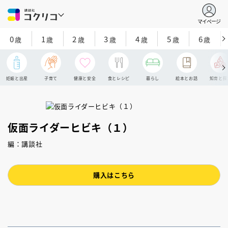
マイページ
0
1
2
3
4
5
6
歳
歳
歳
歳
歳
歳
歳
妊娠と出産
子育て
健康と安全
食とレシピ
暮らし
絵本とお話
知育と探
仮面ライダーヒビキ（１）
編：講談社
購入はこちら