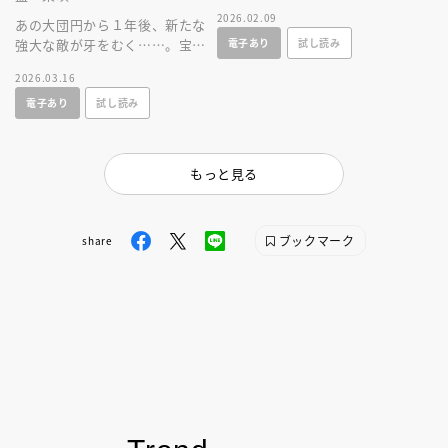
仮面ライダーの変身ベルトや武
2026.02.09
あの大団円から１年後、新たな
器、バイクなどのガジェットを
電子あり
試し読み
強大な敵が牙をむく……。宝太
掲載！
郎が、スパナが、りんねが帰っ
2026.03.16
てくる！ ガッチャード待望の
電子あり
試し読み
小説版！
もっと見る
ブックマーク
share