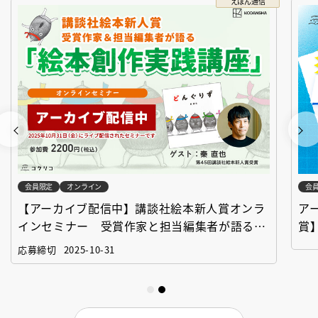
えほん通信
会員限定
オンライン
会
【アーカイブ配信中】講談社絵本新人賞オンラ
ア
インセミナー 受賞作家と担当編集者が語る
賞
「絵本創作実践講座」
作
応募締切
2025-10-31