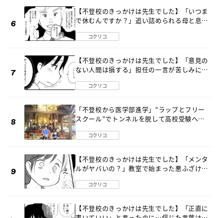
【不登校のきっかけは先生でした】「いつま
で休むんですか？」追い詰められる母と息子
《第６話》
コクリコ
【不登校のきっかけは先生でした】「意見の
ない人間は損する」担任の一言が苦しみに…
《第１話》
コクリコ
「不登校から医学部進学」“ラップとフリー
スクール”でトンネルを脱して高校受験へ
〔元野球少年の実話〕
コクリコ
【不登校のきっかけは先生でした】「メンタ
ルがヤバいの？」教室で始まった悪ふざけ
《第３話》
コクリコ
【不登校のきっかけは先生でした】「正直に
書いていい」と言ったのに…信じた言葉は噓