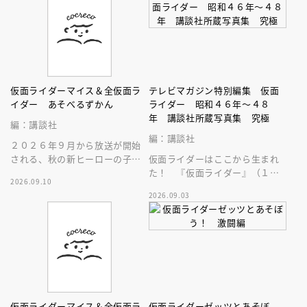
仮面ライダーマイス＆全仮面ラ
テレビマガジン特別編集 仮面
イダー あそべるずかん
ライダー 昭和４６年～４８
年 講談社所蔵写真集 究極
編：講談社
編：講談社
２０２６年９月から放送が開始
される、秋の新ヒーローの子供
仮面ライダーはここから生まれ
向けの絵本です。必殺技や変身
た！ 『仮面ライダー』（１９
2026.09.10
ベルトなど最新情報がバッチリ
７１）の講談社所有写真のすべ
2026.09.03
分かる！
てをつぎ込んだ、まさに究極の
写真集登場！
仮面ライダーマイス＆全仮面ラ
仮面ライダーゼッツとあそぼ