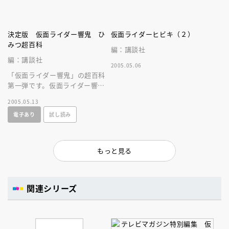
決定版 仮面ライダー響鬼 ひ
仮面ライダーヒビキ（２）
みつ超百科
編：講談社
編：講談社
2005.05.06
「仮面ライダー響鬼」の超百科
第一弾です。仮面ライダー響鬼
と新しい仲間、威吹鬼を中心
2005.05.13
に、魔化魍との戦いを描きま
電子あり
試し読み
す。
もっと見る
関連シリーズ