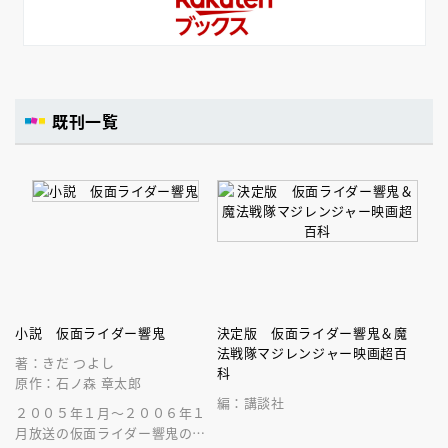
既刊一覧
小説 仮面ライダー響鬼
決定版 仮面ライダー響鬼＆魔
法戦隊マジレンジャー映画超百
著：きだ つよし
科
原作：石ノ森 章太郎
編：講談社
２００５年１月～２００６年１
月放送の仮面ライダー響鬼の小