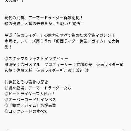
現代の武者、アーマードライダー群雄割拠！
緑の侵略、人類の未来をかけた戦いと覚悟！
平成「仮面ライダー」の魅力をすべて集めた大全集マガジン！
今号は、シリーズ第１５作「仮面ライダー鎧武／ガイム」を大特
集！
◎スタッフ＆キャストインタビュー
凰蓮役：吉田メタル プロデューサー：武部直美 仮面ライダー龍
玄役：佐藤太輔 仮面ライダー斬月役：渡辺 淳
◎鎧武とその強化の歴史
◎続々登場、アーマードライダーたち
◎ビートライダーズ大紹介！
◎オーバーロードとインベス
◎『鎧武／ガイム』名場面集
◎ロックシードのすべて