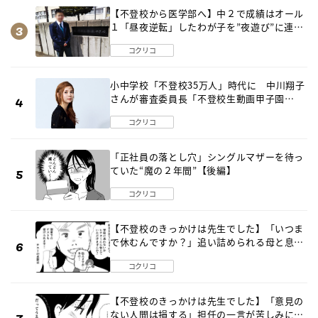
【不登校から医学部へ】中２で成績はオール
１「昼夜逆転」したわが子を”夜遊び”に連れ
出した母の気づき
コクリコ
小中学校「不登校35万人」時代に 中川翔子
さんが審査委員長「不登校生動画甲子園
2026」が開催
コクリコ
「正社員の落とし穴」シングルマザーを待っ
ていた“魔の２年間”【後編】
コクリコ
【不登校のきっかけは先生でした】「いつま
で休むんですか？」追い詰められる母と息子
《第６話》
コクリコ
【不登校のきっかけは先生でした】「意見の
ない人間は損する」担任の一言が苦しみに…