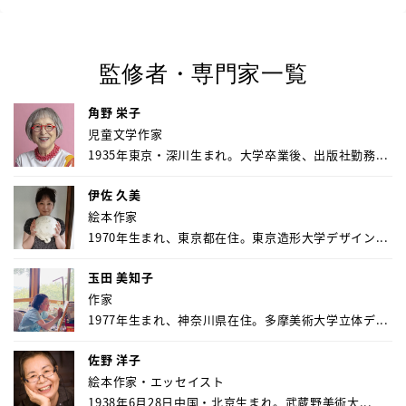
監修者・専門家一覧
角野 栄子
児童文学作家
1935年東京・深川生まれ。大学卒業後、出版社勤務...
伊佐 久美
絵本作家
1970年生まれ、東京都在住。東京造形大学デザイン...
玉田 美知子
作家
1977年生まれ、神奈川県在住。多摩美術大学立体デ...
佐野 洋子
絵本作家・エッセイスト
1938年6月28日中国・北京生まれ。武蔵野美術大...