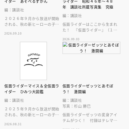
イダー あそべるずかん
ライダー 昭和４６年～４８
年 講談社所蔵写真集 究極
編：講談社
編：講談社
２０２６年９月から放送が開始
される、秋の新ヒーローの子供
仮面ライダーはここから生まれ
向けの絵本です。必殺技や変身
た！ 『仮面ライダー』（１９
2026.09.10
ベルトなど最新情報がバッチリ
７１）の講談社所有写真のすべ
2026.09.03
分かる！
てをつぎ込んだ、まさに究極の
写真集登場！
仮面ライダーマイス＆全仮面ラ
仮面ライダーゼッツとあそぼ
イダー ひみつ大図鑑
う！ 激闘編
編：講談社
編：講談社
写真：杉山 勝巳
２０２５年９月から放送が開始
される、秋の新ヒーローの子供
仮面ライダーゼッツの変身アイ
向けの絵本です。必殺技や変身
テムがつく！ 付録はテレマガ
2026.08.31
ベルトなど最新情報がバッチリ
カプセム。まさに、テレビマガ