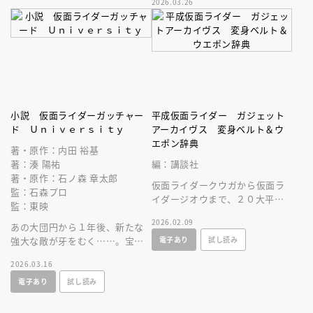
2026.03.26
分かる！
ジンでしか手に入らない、スペ
シャルな一品
小説 仮面ライダーガッチャー
平成仮面ライダー ガジェット
ド Ｕｎｉｖｅｒｓｉｔｙ
アーカイヴス 変身ベルト＆ウ
エポン辞典
著・原作：内田 裕基
著：湊 陽祐
編：講談社
著・原作：石ノ森 章太郎
仮面ライダークウガから仮面ラ
監：石森プロ
イダージオウまで、２０大平成
監：東映
仮面ライダーの変身ベルトや武
2026.02.09
あの大団円から１年後、新たな
器、バイクなどのガジェットを
電子あり
試し読み
強大な敵が牙をむく……。宝太
掲載！
郎が、スパナが、りんねが帰っ
2026.03.16
てくる！ ガッチャード待望の
電子あり
試し読み
小説版！