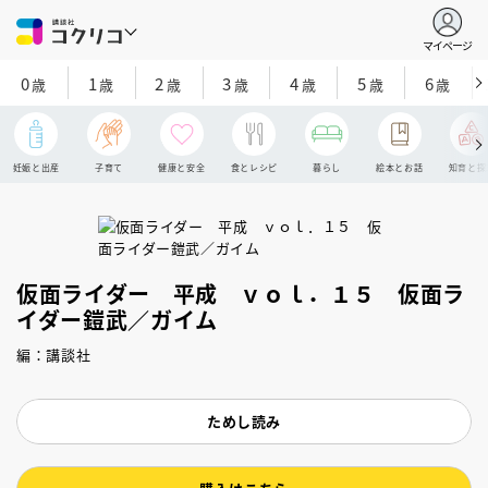
マイページ
0
1
2
3
4
5
6
歳
歳
歳
歳
歳
歳
歳
妊娠と出産
子育て
健康と安全
食とレシピ
暮らし
絵本とお話
知育と探
仮面ライダー 平成 ｖｏｌ．１５ 仮面ラ
イダー鎧武／ガイム
編：講談社
ためし読み