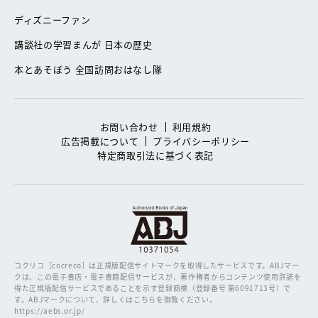
ディズニーファン
講談社の学習まんが 日本の歴史
本とあそぼう 全国訪問おはなし隊
お問い合わせ
利用規約
広告掲載について
プライバシーポリシー
特定商取引法に基づく表記
コクリコ［cocreco］は正規版配信サイトマークを取得したサービスです。
ABJマー
クは、この電子書店・電子書籍配信サービスが、著作権者からコンテンツ使用許諾を
得た正規版配信サービスであることを示す登録商標（登録番号 第6091713号）で
す。ABJマークについて、詳しくはこちらを御覧ください。
https://aebs.or.jp/