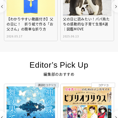
【わかりやすい動画付き】父
父の日に読みたい！パパ鳥た
の日に！ 折り紙で作る「お
ちの感動的な子育て生態4選
父さん」の簡単な折り方
｜図鑑MOVE
2026.05.17
2025.06.13
Editor’s Pick Up
編集部のおすすめ
講談社コクリコ
コクリコ