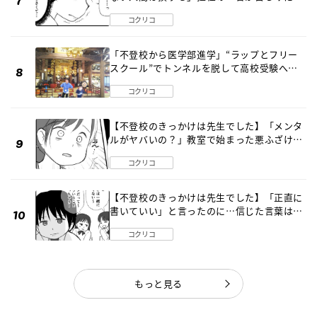
《第１話》
コクリコ
「不登校から医学部進学」“ラップとフリー
スクール”でトンネルを脱して高校受験へ
〔元野球少年の実話〕
コクリコ
【不登校のきっかけは先生でした】「メンタ
ルがヤバいの？」教室で始まった悪ふざけ
《第３話》
コクリコ
【不登校のきっかけは先生でした】「正直に
書いていい」と言ったのに…信じた言葉は噓
だった《第４話》
コクリコ
もっと見る