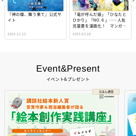
『神の蝶、舞う果て』公式サ
「竜が呼んだ娘」「ひなたと
イト
ひかり」「NO.６」……人気
児童書を漫画化！ マンガサ
イト『ビブリオシリウス』誕
2025.12.23
2025.03.28
生！
Event&Present
イベント&プレゼント
えほん通信