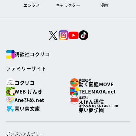
エンタメ
キャラクター
漫画
講談社コクリコ
ファミリーサイト
講談社の
コクリコ
動く図鑑MOVE
WEB げんき
TELEMAGA.net
講談社
Aneひめ.net
えほん通信
はやみねかおる FAN CLUB
青い鳥文庫
赤い夢学園
ボンボンアカデミー