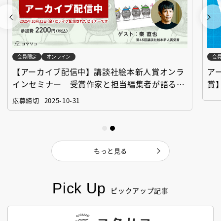
会員限定
オンライン
会
【アーカイブ配信中】講談社絵本新人賞オンラ
ア
インセミナー 受賞作家と担当編集者が語る
賞
「絵本創作実践講座」
作
応募締切
2025-10-31
もっと見る
Pick Up
ピックアップ記事