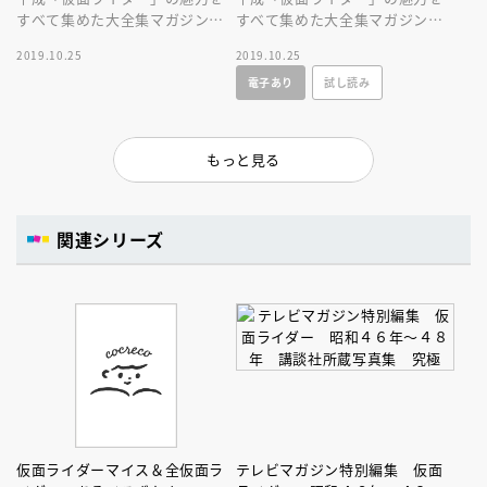
すべて集めた大全集マガジン
すべて集めた大全集マガジン！
の、専用バインダーの最新版が
今号は、シリーズ第１６作「仮
2019.10.25
2019.10.25
登場。１冊で５巻分をファイリ
面ライダードライブ」を大特
電子あり
試し読み
ングします。
集！
もっと見る
関連シリーズ
仮面ライダーマイス＆全仮面ラ
テレビマガジン特別編集 仮面