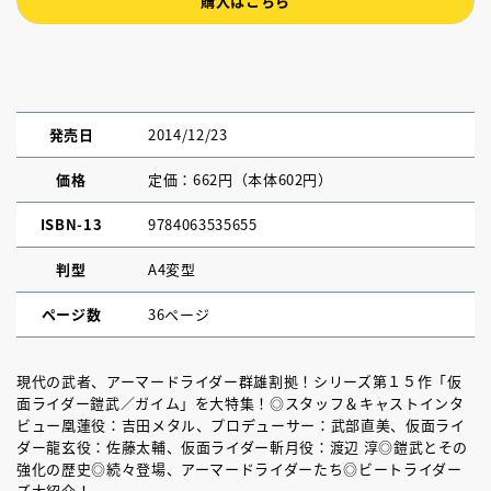
購入はこちら
発売日
2014/12/23
価格
定価：662円（本体602円）
ISBN-13
9784063535655
判型
A4変型
ページ数
36ページ
現代の武者、アーマードライダー群雄割拠！シリーズ第１５作「仮
面ライダー鎧武／ガイム」を大特集！◎スタッフ＆キャストインタ
ビュー凰蓮役：吉田メタル、プロデューサー：武部直美、仮面ライ
ダー龍玄役：佐藤太輔、仮面ライダー斬月役：渡辺 淳◎鎧武とその
強化の歴史◎続々登場、アーマードライダーたち◎ビートライダー
ズ大紹介！