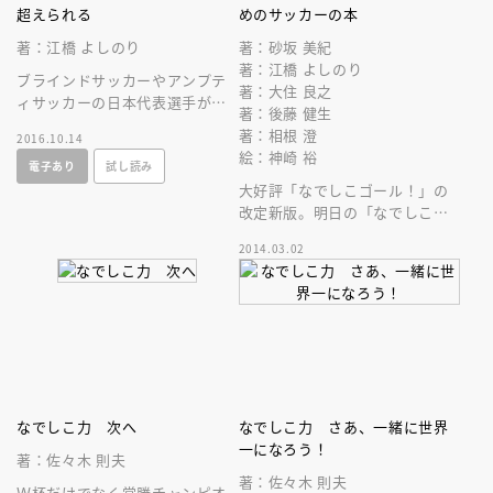
超えられる
めのサッカーの本
著：江橋 よしのり
著：砂坂 美紀
著：江橋 よしのり
ブラインドサッカーやアンプテ
著：大住 良之
ィサッカーの日本代表選手が語
著：後藤 健生
る、サッカーとの出会いや熱い
著：相根 澄
2016.10.14
思い。障がい者サッカー７団体
絵：神崎 裕
電子あり
試し読み
の基本情報も
大好評「なでしこゴール！」の
改定新版。明日の「なでしこジ
ャパン」を目指す少女たちに贈
2014.03.02
る、”使える”サッカー知識がつ
まった本
なでしこ力 次へ
なでしこ力 さあ、一緒に世界
一になろう！
著：佐々木 則夫
著：佐々木 則夫
Ｗ杯だけでなく常勝チャンピオ