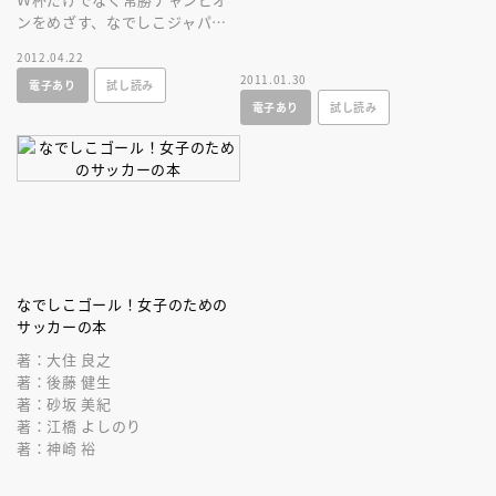
ンをめざす、なでしこジャパ
ン。佐々木監督は、Ｗ杯からさ
2012.04.22
らに進化したスタイルで五輪に
2011.01.30
電子あり
試し読み
望む！
電子あり
試し読み
なでしこゴール！女子のための
サッカーの本
著：大住 良之
著：後藤 健生
著：砂坂 美紀
著：江橋 よしのり
著：神崎 裕