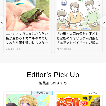
ニホンアマガエルはからだの
「台風・大雨の備え」子ども
色が変わる！カエルの体のし
と家族の命を守る事前対策を
くみから両生類の特ちょうま
「防災アドバイザー」が解説
で図鑑MOVEが解説！
2024.06.01
2022.10.13
Editor’s Pick Up
編集部のおすすめ
青い鳥文庫
コクリコ