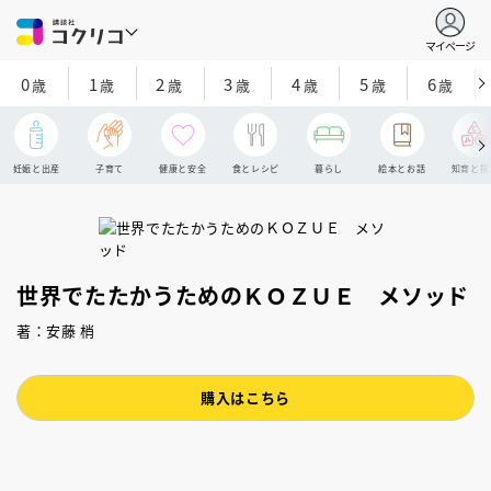
マイページ
0
1
2
3
4
5
6
歳
歳
歳
歳
歳
歳
歳
妊娠と出産
子育て
健康と安全
食とレシピ
暮らし
絵本とお話
知育と探
世界でたたかうためのＫＯＺＵＥ メソッド
著：安藤 梢
購入はこちら