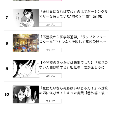
「正社員になれば安心」のはずが…シングル
マザーを待っていた“魔の２年間”【前編】
コクリコ
「不登校から医学部進学」“ラップとフリー
スクール”でトンネルを脱して高校受験へ
〔元野球少年の実話〕
コクリコ
【不登校のきっかけは先生でした】「意見の
ない人間は損する」担任の一言が苦しみに…
《第１話》
コクリコ
「死にたいなら死ねばいいじゃん！」不登校
の姉に浴びせてしまった言葉【番外編・後
編】
コクリコ