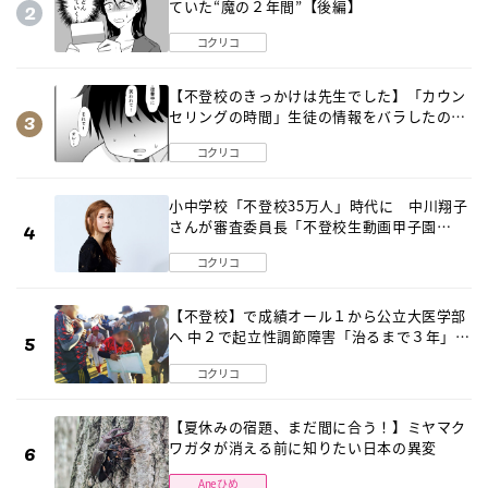
ていた“魔の２年間”【後編】
コクリコ
【不登校のきっかけは先生でした】「カウン
セリングの時間」生徒の情報をバラしたの
は…《第２話》
コクリコ
小中学校「不登校35万人」時代に 中川翔子
さんが審査委員長「不登校生動画甲子園
2026」が開催
コクリコ
【不登校】で成績オール１から公立大医学部
へ 中２で起立性調節障害「治るまで３年」の
診断 そのとき母は
コクリコ
【夏休みの宿題、まだ間に合う！】ミヤマク
ワガタが消える前に知りたい日本の異変
Aneひめ