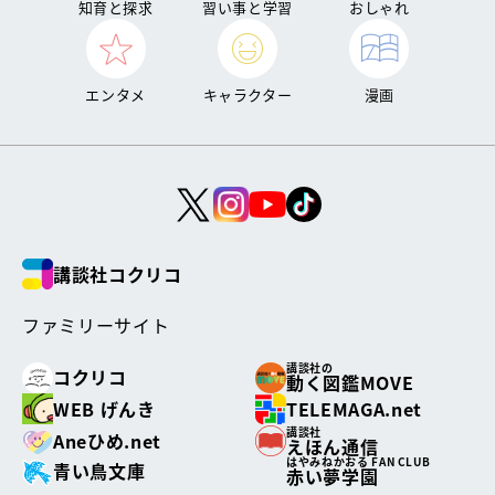
知育と探求
習い事と学習
おしゃれ
エンタメ
キャラクター
漫画
講談社コクリコ
ファミリーサイト
講談社の
コクリコ
動く図鑑MOVE
WEB げんき
TELEMAGA.net
講談社
Aneひめ.net
えほん通信
はやみねかおる FAN CLUB
青い鳥文庫
赤い夢学園