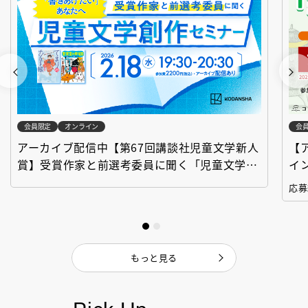
会員限定
オンライン
会
アーカイブ配信中【第67回講談社児童文学新人
【
賞】受賞作家と前選考委員に聞く「児童文学創
イ
作セミナー」
「
応募
もっと見る