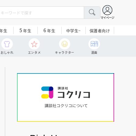
マイページ
5
6
中学生~
保護者向け
年生
年生
年生
おしゃれ
エンタメ
キャラクター
漫画