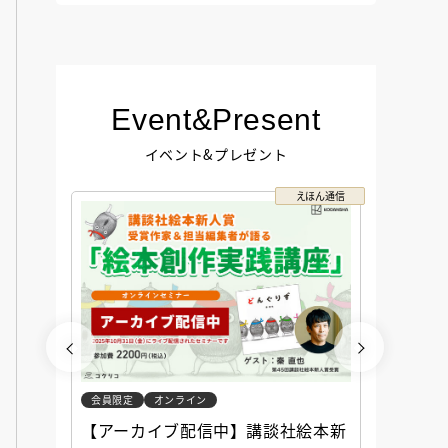
Event&Present
イベント&プレゼント
コクリコ
えほん通信
会員限定
オンライン
会員限定
談社児
【アーカイブ配信中】講談社絵本新
アーカ