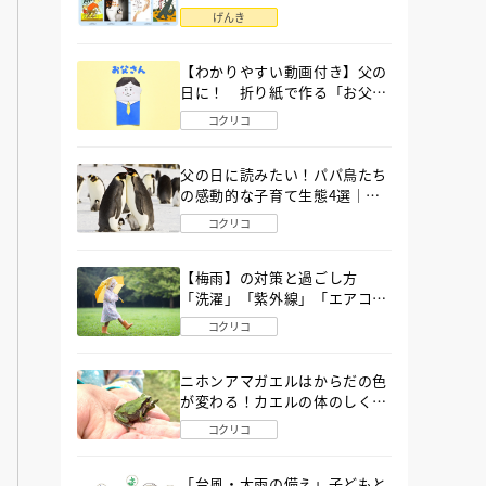
語」６選
げんき
【わかりやすい動画付き】父の
日に！ 折り紙で作る「お父さ
ん」の簡単な折り方
コクリコ
父の日に読みたい！パパ鳥たち
の感動的な子育て生態4選｜図
鑑MOVE
コクリコ
【梅雨】の対策と過ごし方
「洗濯」「紫外線」「エアコ
ン」「ゲリラ豪雨」…〔気象予
コクリコ
報士が完全ガイド〕
ニホンアマガエルはからだの色
が変わる！カエルの体のしくみ
から両生類の特ちょうまで図鑑
コクリコ
MOVEが解説！
「台風・大雨の備え」子どもと