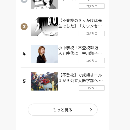
た“魔の２年間”【後編】
コクリコ
【不登校のきっかけは先
生でした】「カウンセリ
ングの時間」生徒の情報
コクリコ
をバラしたのは…《第２
話》
小中学校「不登校35万
人」時代に 中川翔子さ
んが審査委員長「不登校
コクリコ
生動画甲子園 2026」が開
催
【不登校】で成績オール
１から公立大医学部へ 中
２で起立性調節障害「治
コクリコ
るまで３年」の診断 その
とき母は
もっと見る