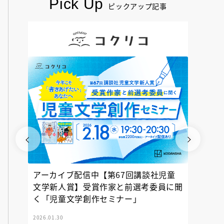
Pick Up
ピックアップ記事
アーカイブ配信中【第67回講談社児童
『神の
文学新人賞】受賞作家と前選考委員に聞
く「児童文学創作セミナー」
2026.01.30
2025.12.23