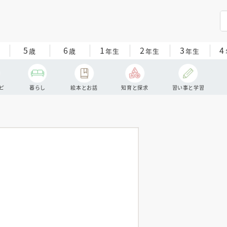
5
6
1
2
3
4
歳
歳
年生
年生
年生
ピ
暮らし
絵本とお話
知育と探求
習い事と学習