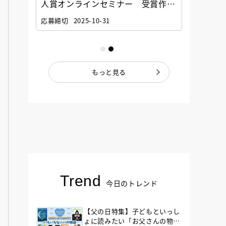
選考委
人賞オンラインセミナー 受賞作家
童文学
ナー」
と担当編集者が語る「絵本創作実践
員に聞
応募締切
2025-10-31
講座」
もっと見る
Trend
今日のトレンド
【父の日特集】子どもといっし
ょに読みたい「お父さんの物