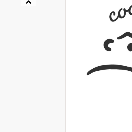
『NO.６再会』
イト ＃４ 20
2025.02.17