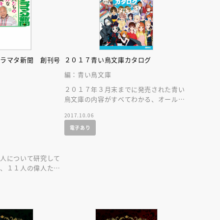
インセミナー 受賞作家
童文学新人賞】受賞作家と前
者が語る「絵本創作実践
員に聞く「児童文学創作セミ
5-10-31
アラマタ新聞 創刊号
２０１７青い鳥文庫カタログ
編：青い鳥文庫
２０１７年３月末までに発売された青い
鳥文庫の内容がすべてわかる、オールカ
ラーの総カタログです。読みたい本が必
2017.10.06
ず見つかります！
電子あり
１
偉人について研究して
が、１１人の偉人たち
大発表します！