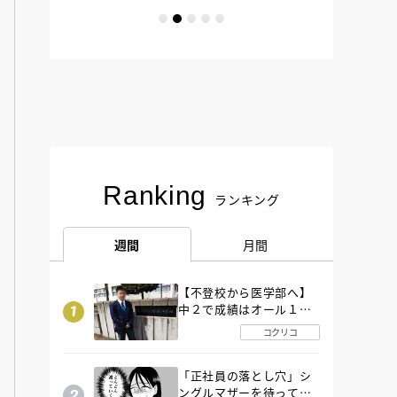
Ranking
ランキング
週間
月間
【不登校から医学部へ】
中２で成績はオール１
「昼夜逆転」したわが子
コクリコ
を”夜遊び”に連れ出した
母の気づき
「正社員の落とし穴」シ
ングルマザーを待ってい