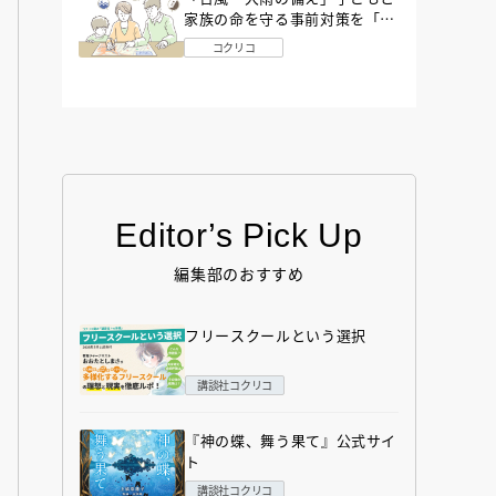
家族の命を守る事前対策を「防
災アドバイザー」が解説
コクリコ
Editor’s Pick Up
編集部のおすすめ
フリースクールという選択
講談社コクリコ
『神の蝶、舞う果て』公式サイ
ト
講談社コクリコ