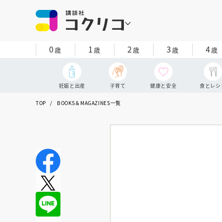
0
1
2
3
4
歳
歳
歳
歳
歳
妊娠と出産
子育て
健康と安全
食とレシ
TOP
BOOKS＆MAGAZINES一覧