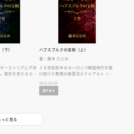
剣（下）
ハプスブルクの宝剣（上）
著：藤本 ひとみ
のオーストリアに干渉
１８世紀前半のヨーロッパ戦国時代を駆
強。彼女を支えるエド
け抜けた隻眼の風雲児エドゥアルト（エ
再生をダイナミックに
リヤーフー・ロートシルト）の波瀾に満
2015.10.30
ちた生涯。
電子あり
もっと見る