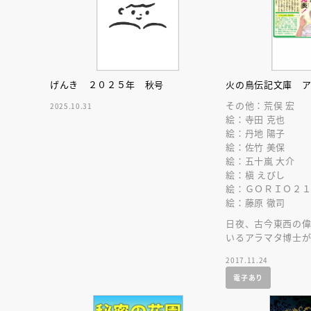
人賞オンラ
と担当編集
応募締切
202
講座」
げんき ２０２５年 秋号
火の鳥伝記文庫 
その他：荒俣 宏
2025.10.31
絵：寺田 克也
絵：丹地 陽子
絵：佐竹 美保
絵：五十嵐 大介
絵：槇 えびし
絵：ＧＯＲＩＯ２
絵：藤原 徹司
日夜、古今東西の
いるアラマタ博士
の知られざる姿を
2017.11.24
電子あり