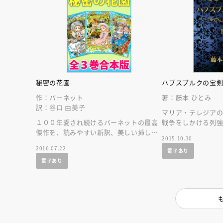
秘密の花園
ハプスブルクの宝
作：バーネット
著：藤本 ひとみ
訳：谷口 由美子
マリア・テレジア
１００年愛され続けるバーネットの最高
戦争をしかける列
傑作を、読みやすい新訳、美しい挿し絵
ゥアルトの挫折と
2015.10.30
で。青い鳥文庫版全３巻の合本版です。
描く完結編！
2016.07.22
電子あり
電子あり