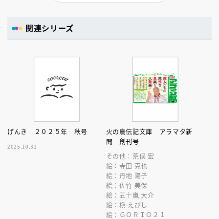
関連シリーズ
げんき ２０２５年 秋号
火の鳥伝記文庫 アラマタ新
聞 創刊号
2025.10.31
その他：荒俣 宏
絵：寺田 克也
絵：丹地 陽子
絵：佐竹 美保
絵：五十嵐 大介
絵：槇 えびし
絵：ＧＯＲＩＯ２１