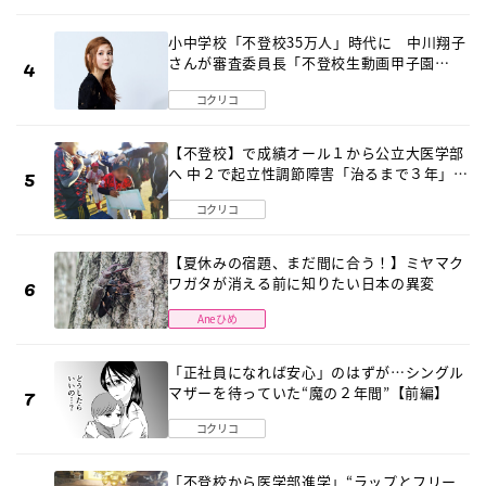
小中学校「不登校35万人」時代に 中川翔子
さんが審査委員長「不登校生動画甲子園
2026」が開催
コクリコ
【不登校】で成績オール１から公立大医学部
へ 中２で起立性調節障害「治るまで３年」の
診断 そのとき母は
コクリコ
【夏休みの宿題、まだ間に合う！】ミヤマク
ワガタが消える前に知りたい日本の異変
Aneひめ
「正社員になれば安心」のはずが…シングル
マザーを待っていた“魔の２年間”【前編】
コクリコ
「不登校から医学部進学」“ラップとフリー