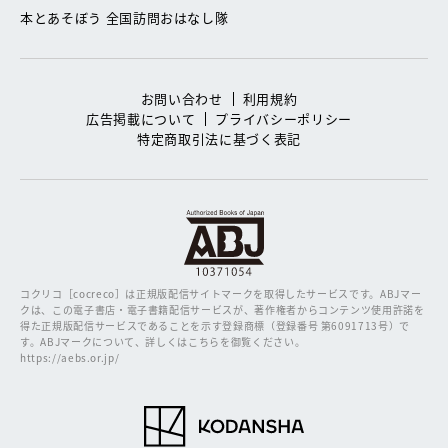
本とあそぼう 全国訪問おはなし隊
お問い合わせ
利用規約
広告掲載について
プライバシーポリシー
特定商取引法に基づく表記
コクリコ［cocreco］は正規版配信サイトマークを取得したサービスです。
ABJマー
クは、この電子書店・電子書籍配信サービスが、著作権者からコンテンツ使用許諾を
得た正規版配信サービスであることを示す登録商標（登録番号 第6091713号）で
す。ABJマークについて、詳しくはこちらを御覧ください。
https://aebs.or.jp/