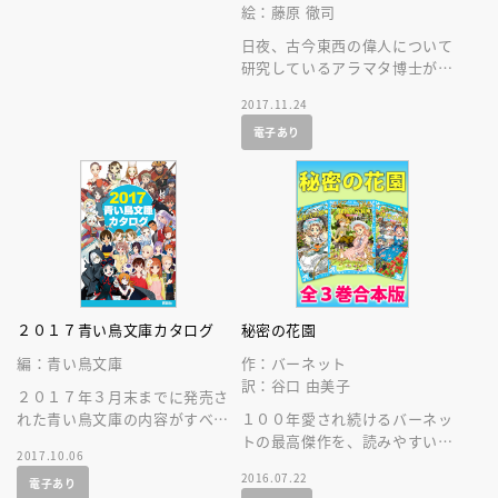
絵：藤原 徹司
日夜、古今東西の偉人について
研究しているアラマタ博士が、
１１人の偉人たちの知られざる
2017.11.24
姿を大発表します！
電子あり
２０１７青い鳥文庫カタログ
秘密の花園
編：青い鳥文庫
作：バーネット
訳：谷口 由美子
２０１７年３月末までに発売さ
れた青い鳥文庫の内容がすべて
１００年愛され続けるバーネッ
わかる、オールカラーの総カタ
トの最高傑作を、読みやすい新
2017.10.06
ログです。読みたい本が必ず見
訳、美しい挿し絵で。青い鳥文
2016.07.22
電子あり
つかります！
庫版全３巻の合本版です。