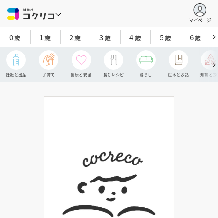
マイページ
0
1
2
3
4
5
6
歳
歳
歳
歳
歳
歳
歳
妊娠と出産
子育て
健康と安全
食とレシピ
暮らし
絵本とお話
知育と探