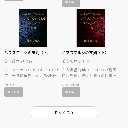
電子あり
ハプスブルクの宝剣（下）
ハプスブルクの宝剣（上）
著：藤本 ひとみ
著：藤本 ひとみ
マリア・テレジアのオーストリ
１８世紀前半のヨーロッパ戦国
アに干渉戦争をしかける列強。
時代を駆け抜けた隻眼の風雲児
彼女を支えるエドゥアルトの挫
エドゥアルト（エリヤーフー・
2015.10.30
2015.10.30
折と再生をダイナミックに描く
ロートシルト）の波瀾に満ちた
電子あり
電子あり
完結編！
生涯。
もっと見る