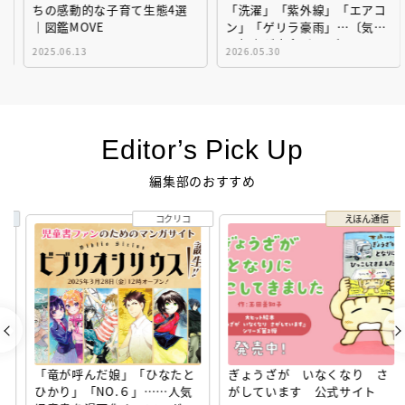
ちの感動的な子育て生態4選
「洗濯」「紫外線」「エアコ
｜図鑑MOVE
ン」「ゲリラ豪雨」…〔気象
予報士が完全ガイド〕
2025.06.13
2026.05.30
Editor’s Pick Up
編集部のおすすめ
コクリコ
えほん通信
「竜が呼んだ娘」「ひなたと
ぎょうざが いなくなり さ
ひかり」「NO.６」……人気
がしています 公式サイト