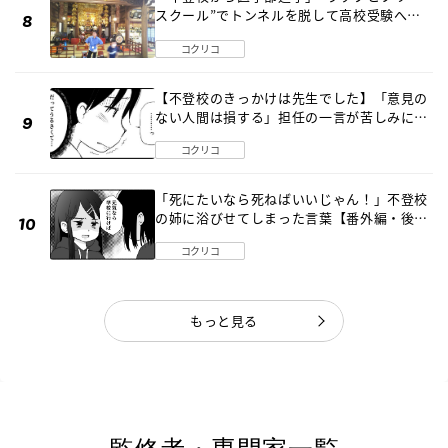
スクール”でトンネルを脱して高校受験へ
〔元野球少年の実話〕
コクリコ
【不登校のきっかけは先生でした】「意見の
ない人間は損する」担任の一言が苦しみに…
《第１話》
コクリコ
「死にたいなら死ねばいいじゃん！」不登校
の姉に浴びせてしまった言葉【番外編・後
編】
コクリコ
もっと見る