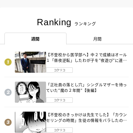
Ranking
ランキング
週間
月間
【不登校から医学部へ】中２で成績はオール
１「昼夜逆転」したわが子を”夜遊び”に連れ
出した母の気づき
コクリコ
「正社員の落とし穴」シングルマザーを待っ
ていた“魔の２年間”【後編】
コクリコ
【不登校のきっかけは先生でした】「カウン
セリングの時間」生徒の情報をバラしたの
は…《第２話》
コクリコ