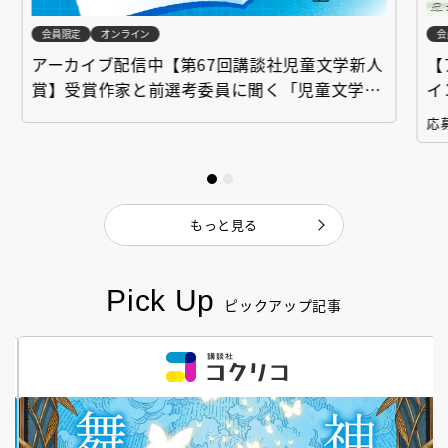
会員限定
オンライン
会
アーカイブ配信中【第67回講談社児童文学新人
【
賞】受賞作家と前選考委員に聞く「児童文学創
イ
作セミナー」
「
応募
もっと見る
Pick Up
ピックアップ記事