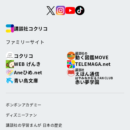
講談社コクリコ
ファミリーサイト
講談社の
コクリコ
動く図鑑MOVE
WEB げんき
TELEMAGA.net
講談社
Aneひめ.net
えほん通信
はやみねかおる FAN CLUB
青い鳥文庫
赤い夢学園
ボンボンアカデミー
ディズニーファン
講談社の学習まんが 日本の歴史