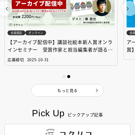
会員限定
オンライン
会
アーカイブ配信中【第67回講談社児童文学新人
【
賞】受賞作家と前選考委員に聞く「児童文学創
イ
作セミナー」
「
応募
もっと見る
Pick Up
ピックアップ記事