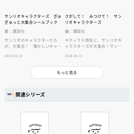
サンリオキャラクターズ ぎゅ
さがして！ みつけて！ サン
ぎゅっと大集合シールブック
リオキャラクターズ
著：講談社
編：講談社
サンリオのキャラクターたち
キティ５０周年に、サンリオキ
が、大集合！ 懐かしいキャラ
ャラクターズが大集合！サンリ
までぎゅっと詰まった、シール
オオリジナルイラストから、隠
2024.05.10
2024.04.17
ブックだよ！
れているものをみつけて遊ぶ絵
本です
もっと見る
関連シリーズ