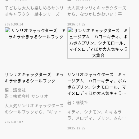
子どもも大人も楽しめるサンリ
大人気サンリオキャラクターズ
オキャラクター絵本シリーズに
から、なつかしかわいい！平成
「クロミ」が登場！ クロミと
レトロなシールブックが登場！
2026.09.14
2026.07.27
一緒に「なりたい自分」になっ
シールはたっぷり４４５枚入り
ちゃおう♪
サンリオキャラクターズ キラ
サンリオキャラクターズ ミュ
キラ☆ぎゃるシールブック
ージアム ハローキティ、ポム
ポムプリン、シナモロール、マ
編：講談社
イメロディほか大人気キャラ大
監：株式会社 サンリオ
集合
著：講談社
大人気サンリオキャラクターズ
のシールブックから、“ギャ
キティ、シナモン、キキ＆ラ
ル”１００％☆の超豪華キラキラ
ラ、メロディ、プリン、みんな
2026.07.07
加工シールブックが登場
大好きサンリオキャラが大集
2025.12.22
合！ サンリオワールドの決定
版です！