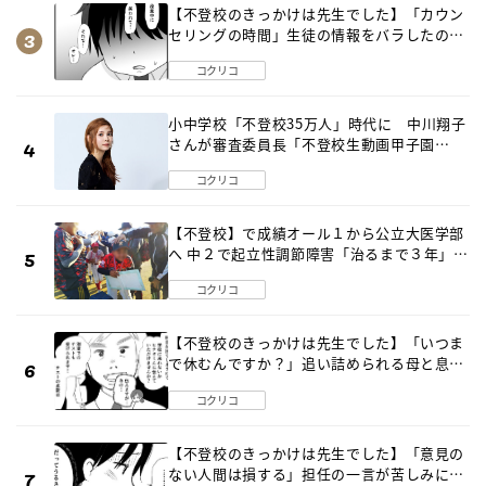
【不登校のきっかけは先生でした】「カウン
セリングの時間」生徒の情報をバラしたの
は…《第２話》
コクリコ
小中学校「不登校35万人」時代に 中川翔子
さんが審査委員長「不登校生動画甲子園
2026」が開催
コクリコ
【不登校】で成績オール１から公立大医学部
へ 中２で起立性調節障害「治るまで３年」の
診断 そのとき母は
コクリコ
【不登校のきっかけは先生でした】「いつま
で休むんですか？」追い詰められる母と息子
《第６話》
コクリコ
【不登校のきっかけは先生でした】「意見の
ない人間は損する」担任の一言が苦しみに…