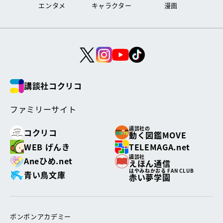
エンタメ
キャラクター
漫画
講談社コクリコ
ファミリーサイト
講談社の
コクリコ
動く図鑑MOVE
WEB げんき
TELEMAGA.net
講談社
Aneひめ.net
えほん通信
はやみねかおる FAN CLUB
青い鳥文庫
赤い夢学園
ボンボンアカデミー