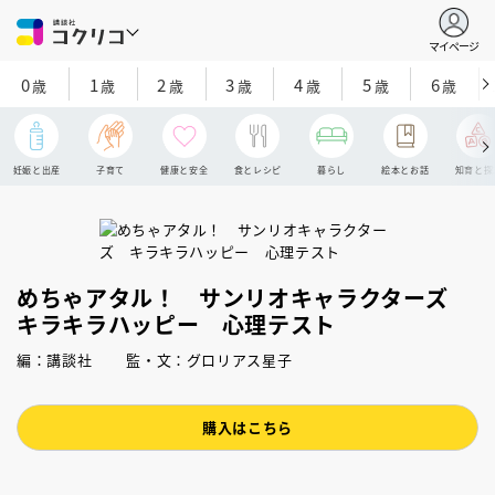
マイページ
0
1
2
3
4
5
6
歳
歳
歳
歳
歳
歳
歳
妊娠と出産
子育て
健康と安全
食とレシピ
暮らし
絵本とお話
知育と探
めちゃアタル！ サンリオキャラクターズ
キラキラハッピー 心理テスト
編：講談社 監・文：グロリアス星子
購入はこちら