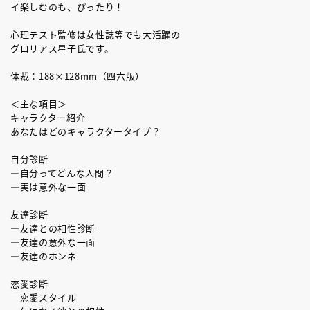
イ楽しむのも、ぴったり！
心理テスト監修は女性誌等でも大活躍の
グロリアス星子氏です。
体裁：188×128mm（四六版）
＜主な項目＞
キャラクター紹介
あなたはどのキャラクタータイプ？
自分診断
―自分ってどんな人間？
―実は意外な一面
友達診断
―友達との相性診断
―友達の意外な一面
―友達のホンネ
恋愛診断
―恋愛スタイル