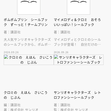
ポムポムプリン シールブッ
マイメロディ＆クロミ おそろ
ク ず～っと！チームプリン
いいっぱい！シールブック
著：講談社
著：講談社
大人気サンリオキャラクターズ
マイメロディとクロミのシール
のシールブックから、ポムポム
ブックが登場！ 自分だけのお
プリンだけをぎゅぎゅっと収録
そろいも作れるよ！スマホなど
2026.09.26
2026.09.26
したシールブックが登場！
に貼れる大き目シールがあるの
も嬉しい♪
クロミの えほん さいこう
サンリオキャラクターズ レト
の じぶん
ロファンシーシールブック
編：講談社
著：講談社
著：株式会社 サンリオ
監：株式会社 サンリオ