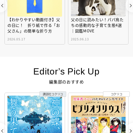
父の日に読みたい！パパ鳥た
【梅雨】の対策と過ごし方
ちの感動的な子育て生態4選
「洗濯」「紫外線」「エアコ
｜図鑑MOVE
ン」「ゲリラ豪雨」…〔気象
予報士が完全ガイド〕
2025.06.13
2026.05.30
Editor’s Pick Up
編集部のおすすめ
コクリコ
えほん通信