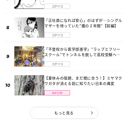
《第１話》
コクリコ
「正社員になれば安心」のはずが…シングル
マザーを待っていた“魔の２年間”【前編】
コクリコ
「不登校から医学部進学」“ラップとフリー
スクール”でトンネルを脱して高校受験へ
〔元野球少年の実話〕
コクリコ
【夏休みの宿題、まだ間に合う！】ミヤマク
ワガタが消える前に知りたい日本の異変
Aneひめ
もっと見る