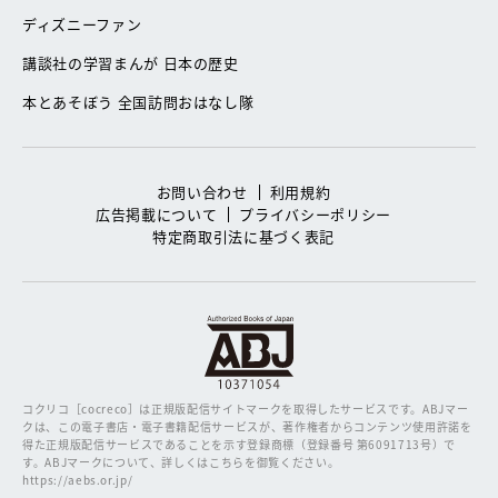
ディズニーファン
講談社の学習まんが 日本の歴史
本とあそぼう 全国訪問おはなし隊
お問い合わせ
利用規約
広告掲載について
プライバシーポリシー
特定商取引法に基づく表記
コクリコ［cocreco］は正規版配信サイトマークを取得したサービスです。
ABJマー
クは、この電子書店・電子書籍配信サービスが、著作権者からコンテンツ使用許諾を
得た正規版配信サービスであることを示す登録商標（登録番号 第6091713号）で
す。ABJマークについて、詳しくはこちらを御覧ください。
https://aebs.or.jp/