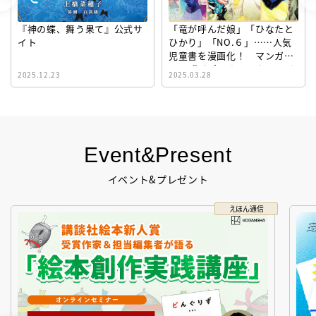
「竜が呼んだ娘」「ひなたと
ぎょうざが いなくなり さ
ひかり」「NO.６」……人気
がしています 公式サイト
児童書を漫画化！ マンガサ
イト『ビブリオシリウス』誕
2025.03.28
2024.03.06
生！
Event&Present
イベント&プレゼント
コクリコ