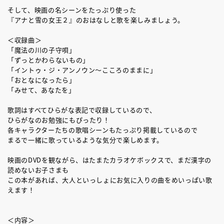
そして、映画の名シーンをたっぷり使った
『アナと雪の女王２』のおはなしと歌を楽しみましょう。
＜収録曲＞
「魔法の川の子守唄」
「ずっとかわらないもの」
「イントゥ・ジ・アンノウン～こころのままに」
「おとなになったら」
「みせて、あなたを」
歌詞はすべてひらがな表記で収録しているので、
ひらがなのお勉強にもぴったり！
各キャラクターたちの歌唱シーンもたっぷり掲載しているので
まるで一緒に歌っているような気分で楽しめます。
映画のDVDを観ながら、はたまたカラオケボックスで、まだ漢字の
読めないお子さまも
この本があれば、大人といっしょにお気に入りの曲をめいっぱい歌
えます！
＜内容＞