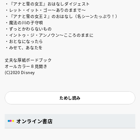
・『アナと雪の女王』おはなしダイジェスト
・レット・イット・ゴー～ありのままで～
・『アナと雪の女王２』のおはなし（名シーンたっぷり！）
・魔法の川の子守唄
・ずっとかわらないもの
・イントゥ・ジ・アンノウン～こころのままに
・おとなになったら
・みせて、あなたを
丈夫な厚紙ボードブック
オールカラー８見開き
(C)2020 Disney
ためし読み
オンライン書店