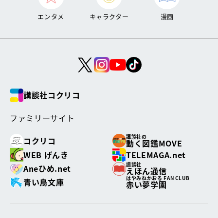
エンタメ
キャラクター
漫画
講談社コクリコ
ファミリーサイト
講談社の
コクリコ
動く図鑑MOVE
WEB げんき
TELEMAGA.net
講談社
Aneひめ.net
えほん通信
はやみねかおる FAN CLUB
青い鳥文庫
赤い夢学園