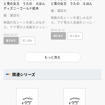
と雪の女王 うたの えほん
と雪の女王 うたの えほん
ディズニーゴールド絵本
編：講談社
編：講談社
映画の名シーンを楽しみなが
映画の名シーンを楽しみなが
ら、アナ雪の人気曲をいっしょ
ら、アナ雪の人気曲をいっしょ
に歌おう！ お子さまがひとり
2014.10.17
に歌おう！ 歌詞はひらがな表
で読めるよう、ひらがな表記で
2025.03.27
電子あり
試し読み
記で掲載しているので、ひらが
歌詞を掲載！
電子あり
試し読み
な学習にも！
もっと見る
関連シリーズ