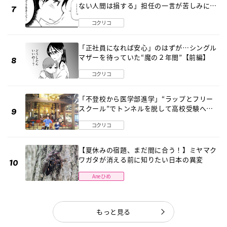
ない人間は損する」担任の一言が苦しみに…
《第１話》
コクリコ
「正社員になれば安心」のはずが…シングル
マザーを待っていた“魔の２年間”【前編】
コクリコ
「不登校から医学部進学」“ラップとフリー
スクール”でトンネルを脱して高校受験へ
〔元野球少年の実話〕
コクリコ
【夏休みの宿題、まだ間に合う！】ミヤマク
ワガタが消える前に知りたい日本の異変
Aneひめ
もっと見る