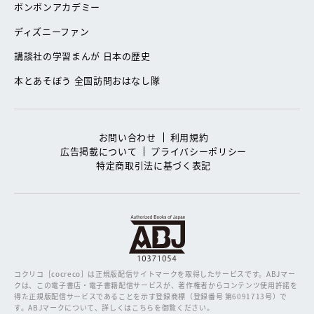
ボンボンアカデミー
ディズニーファン
講談社の学習まんが 日本の歴史
本とあそぼう 全国訪問おはなし隊
お問い合わせ
利用規約
広告掲載について
プライバシーポリシー
特定商取引法に基づく表記
コクリコ［cocreco］は正規版配信サイトマークを取得したサービスです。
ABJマー
クは、この電子書店・電子書籍配信サービスが、著作権者からコンテンツ使用許諾を
得た正規版配信サービスであることを示す登録商標（登録番号 第6091713号）で
す。ABJマークについて、詳しくはこちらを御覧ください。