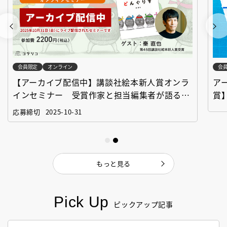
会員限定
オンライン
会
【アーカイブ配信中】講談社絵本新人賞オンラ
ア
インセミナー 受賞作家と担当編集者が語る
賞
「絵本創作実践講座」
作
応募締切
2025-10-31
もっと見る
Pick Up
ピックアップ記事