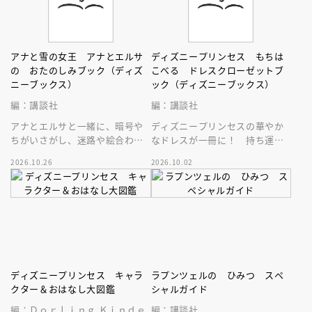
アナと雪の女王 アナとエルサ
ディズニープリンセス もちは
の おたのしみブック（ディズ
こべる ドレスクローゼットブ
ニーブックス）
ック（ディズニーブックス）
編：講談社
編：講談社
アナとエルサと一緒に、暗号や
ディズニープリンセスの華やか
ちがいさがし、迷路や絵合わせ
なドレスが一冊に！ 持ち運び
などなどを楽しもう！ おでか
できるドレスクローゼット絵
2026.10.26
2026.10.02
けにもおうち遊びにも♪
本。扉を開いて素敵なドレスの
世界へ♪
ディズニープリンセス キャラ
ラプンツェルの ひみつ スペ
クター＆おはなし大図鑑
シャルガイド
編：Ｄｏｒｌｉｎｇ Ｋｉｎｄｅ
編：講談社