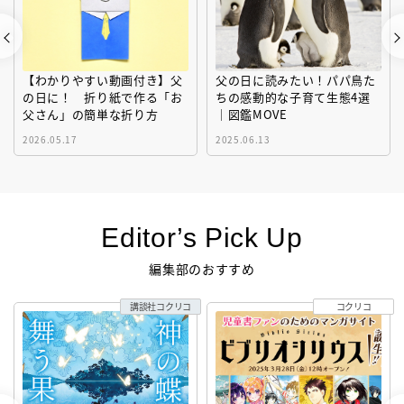
【わかりやすい動画付き】父
父の日に読みたい！パパ鳥た
の日に！ 折り紙で作る「お
ちの感動的な子育て生態4選
父さん」の簡単な折り方
｜図鑑MOVE
2026.05.17
2025.06.13
Editor’s Pick Up
編集部のおすすめ
講談社コクリコ
コクリコ