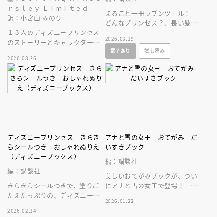
ｒｓｌｅｙ Ｌｉｍｉｔｅｄ
まるごと一冊ラプンツェル！
訳：小宮山 みのり
どんなプリンセス？、長い髪の
１３人のディズニープリンセス
ひみつ、ドレスコレクションな
2026.03.19
のストーリーとキャラクターに
ど、ラプンツェルのすべてがわ
電子あり
試し読み
ついて、しっかり深掘りした図
かる！
2026.08.26
鑑。豪華な保存版！
ディズニープリンセス きらき
アナと雪の女王 おてがみ だ
らシールつき おしゃれぬりえ
いすきブック
（ディズニーブックス）
編：講談社
編：講談社
美しいおてがみブックが、つい
きらきらシールつきで、塗りご
にアナと雪の女王で登場！ 子
たえたっぷりの、ディズニープ
どもから大人まで楽しめる１冊
2026.01.22
リンセスぬりえ。楽しく、かわ
です。
2026.02.24
いい１冊です。