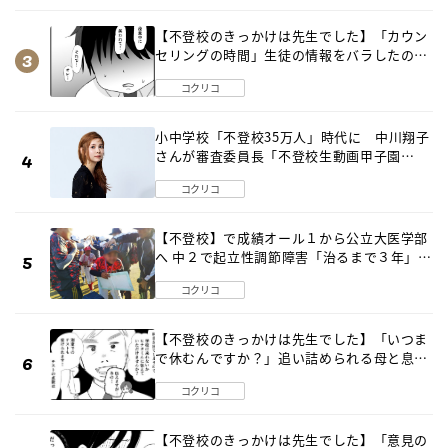
【不登校のきっかけは先生でした】「カウン
セリングの時間」生徒の情報をバラしたの
は…《第２話》
コクリコ
小中学校「不登校35万人」時代に 中川翔子
さんが審査委員長「不登校生動画甲子園
2026」が開催
コクリコ
【不登校】で成績オール１から公立大医学部
へ 中２で起立性調節障害「治るまで３年」の
診断 そのとき母は
コクリコ
【不登校のきっかけは先生でした】「いつま
で休むんですか？」追い詰められる母と息子
《第６話》
コクリコ
【不登校のきっかけは先生でした】「意見の