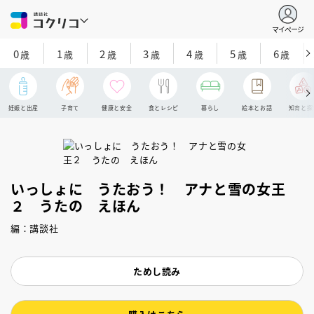
マイページ
0
1
2
3
4
5
6
歳
歳
歳
歳
歳
歳
歳
妊娠と出産
子育て
健康と安全
食とレシピ
暮らし
絵本とお話
知育と探
いっしょに うたおう！ アナと雪の女王
２ うたの えほん
編：講談社
ためし読み