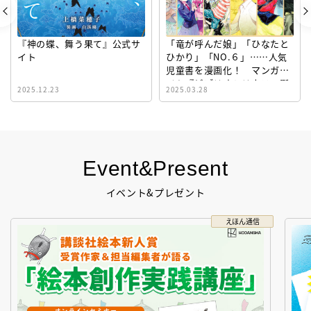
『神の蝶、舞う果て』公式サ
「竜が呼んだ娘」「ひなたと
イト
ひかり」「NO.６」……人気
児童書を漫画化！ マンガサ
イト『ビブリオシリウス』誕
2025.12.23
2025.03.28
生！
Event&Present
イベント&プレゼント
えほん通信