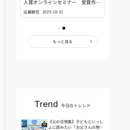
選考委
人賞オンラインセミナー 受賞作家
童文学
ナー」
と担当編集者が語る「絵本創作実践
員に聞
応募締切
2025-10-31
講座」
もっと見る
Trend
今日のトレンド
【父の日特集】子どもといっし
ょに読みたい「お父さんの物