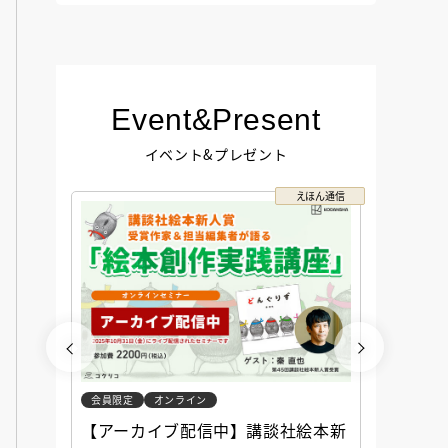
Event&Present
イベント&プレゼント
コクリコ
えほん通信
会員限定
オンライン
会員限定
談社児
【アーカイブ配信中】講談社絵本新
アーカ