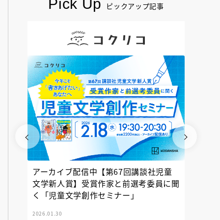
Pick Up
ピックアップ記事
アーカイブ配信中【第67回講談社児童
『神の
文学新人賞】受賞作家と前選考委員に聞
く「児童文学創作セミナー」
2026.01.30
2025.12.23