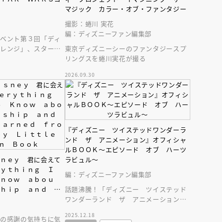
マジック カラー・オブ・ファンタジー
撮影：蜷川 実花
編：ディズニーファン編集部
イベント第３回「ディ
ャレンジ」、スター・
東京ディズニーシーのファンタジースプ
問題、答えと解説を収
リングスを蜷川実花が撮る
2026.09.30
えほん通信
『ディズニー ツイステッドワンダーラ
ンド ザ アニメーション』オフィシャ
ルＢＯＯＫ～エピソード オブ ハーツ
ｓｎｅｙ 君に会えて
ラビュル～
ｒｙｔｈｉｎｇ Ｉ
編：ディズニーファン編集部
Ｋｎｏｗ ａｂｏｕ
ｓｈｉｐ ａｎｄ Ｌ
話題沸騰！「ディズニー ツイステッド
ａｒｎｅｄ ｆｒｏ
ワンダーランド ザ アニメーション」
ンライン
会員限定
オンライン
ｅｙ Ｌｉｔｔｌｅ
の公式ブック！ ボイスキャストインタ
ブ配信中】講談社絵本新
アーカイブ配信中【第67回講
2025.12.18
ｏｏｋ
への感謝の気持ちに気
ビュー大充実！