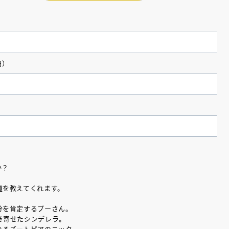
円）
か？
（あさのあつこ）特設サ
フリースクールという選択
道を教えてくれます。
26年９月30日発売決定！
分を肯定するプーさん。
き寄せたシンデレラ。
2026.03.31
れるズートピアのニック。