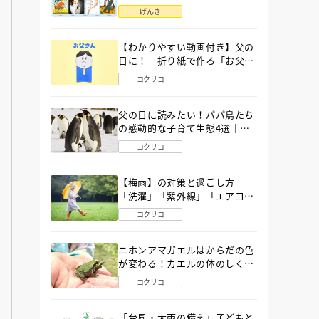
語」６選
げんき
【わかりやすい動画付き】父の
日に！ 折り紙で作る「お父さ
ん」の簡単な折り方
コクリコ
父の日に読みたい！パパ鳥たち
の感動的な子育て生態4選｜図
鑑MOVE
コクリコ
【梅雨】の対策と過ごし方
「洗濯」「紫外線」「エアコ
ン」「ゲリラ豪雨」…〔気象予
コクリコ
報士が完全ガイド〕
ニホンアマガエルはからだの色
が変わる！カエルの体のしくみ
から両生類の特ちょうまで図鑑
コクリコ
MOVEが解説！
「台風・大雨の備え」子どもと