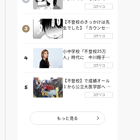
た“魔の２年間”【後編】
コクリコ
【不登校のきっかけは先
生でした】「カウンセリ
ングの時間」生徒の情報
コクリコ
をバラしたのは…《第２
話》
小中学校「不登校35万
人」時代に 中川翔子さ
んが審査委員長「不登校
コクリコ
生動画甲子園 2026」が開
催
【不登校】で成績オール
１から公立大医学部へ 中
２で起立性調節障害「治
コクリコ
るまで３年」の診断 その
とき母は
もっと見る