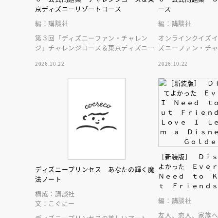
京ディズニーリゾートコース
ース
編：講談社
編：講談社
第３回「ディズニーファン・チャレン
オンラインクイズ
ジ」チャレンジコース＆東京ディズニー
ズニーファン・チ
リゾートコースのすべての問題、答えと
ウォーズコースの
2026.10.22
2026.10.22
解説を収録した本！
録した本です！
［新装版］ Ｄｉ
よかった Ｅｖｅ
ディズニープリンセス あなたの輝く魔
Ｎｅｅｄ ｔｏ 
法ノート
ｔ Ｆｒｉｅｎｄ
構成：講談社
ｏｖｅ Ｉ Ｌｅ
会員限定
オ
編：講談社
文：こぐにー
ｍ ａ Ｄｉｓｎ
【アーカイ
Ｇｏｌｄｅｎ Ｂ
友人、恋人、家族
ディズニープリンセスの美しいアート