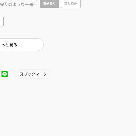
インセミナー 受賞作家
童文学新人賞】受賞作家と前
電子あり
試し読み
お守りのような一冊で
者が語る「絵本創作実践
員に聞く「児童文学創作セミ
 君に会えてよかっ
5-10-31
み
もっと見る
ブックマーク