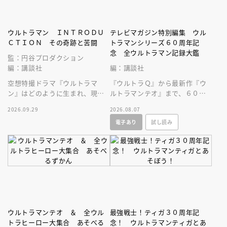
ウルトラマン ＩＮＴＲＯＤＵ
テレビマガジン特別編集 ウル
ＣＴＩＯＮ その奇跡と苦闘
トラマンシリーズ６０周年記
念 全ウルトラマン記録大鑑
監：円谷プロダクション
編：講談社
編：講談社
空想特撮ドラマ『ウルトラマ
『ウルトラＱ』から最新作『ウ
ン』はどのように生まれ、現在
ルトラマンテオ』まで、６０年
まで続くヒットシリーズの原点
にわたる円谷プロ作品をビッグ
2026.09.29
2026.08.07
となったのかを深堀りする一冊
サイズなＡ４変型３００ページ
電子あり
試し読み
です。
超に大収録！
ウルトラマンテオ ＆ 全ウル
最強戦士！ティガ３０周年記
トラヒーロー大集合 あそべる
念！ ウルトラマンティガとあ