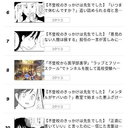
【不登校のきっかけは先生でした】「いつま
で休むんですか？」追い詰められる母と息子
《第６話》
コクリコ
【不登校のきっかけは先生でした】「意見の
ない人間は損する」担任の一言が苦しみに…
《第１話》
コクリコ
「不登校から医学部進学」“ラップとフリー
スクール”でトンネルを脱して高校受験へ
〔元野球少年の実話〕
コクリコ
【不登校のきっかけは先生でした】「メンタ
ルがヤバいの？」教室で始まった悪ふざけ
《第３話》
コクリコ
【不登校のきっかけは先生でした】「正直に
書いていい」と言ったのに…信じた言葉は噓