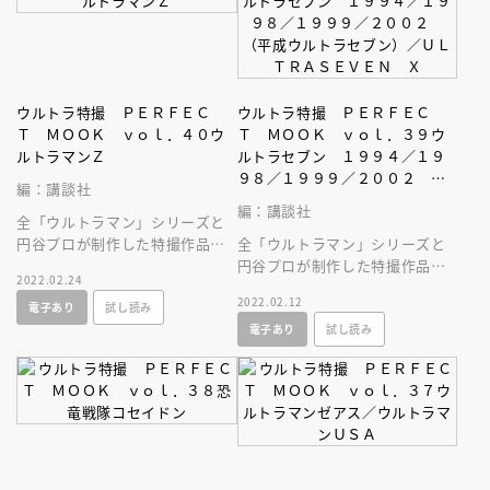
ウルトラ特撮 ＰＥＲＦＥＣ
ウルトラ特撮 ＰＥＲＦＥＣ
Ｔ ＭＯＯＫ ｖｏｌ．４０ウ
Ｔ ＭＯＯＫ ｖｏｌ．３９ウ
ルトラマンＺ
ルトラセブン １９９４／１９
９８／１９９９／２００２
編：講談社
（平成ウルトラセブン）／ＵＬ
編：講談社
全「ウルトラマン」シリーズと
ＴＲＡＳＥＶＥＮ Ｘ
円谷プロが制作した特撮作品を
全「ウルトラマン」シリーズと
すべて網羅した大全集ムック！
円谷プロが制作した特撮作品を
2022.02.24
すべて網羅した大全集ムックが
2022.02.12
電子あり
試し読み
誕生！
電子あり
試し読み