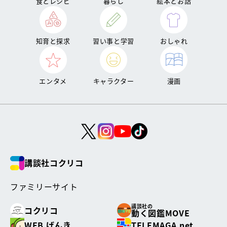
食とレシピ
暮らし
絵本とお話
知育と探求
習い事と学習
おしゃれ
エンタメ
キャラクター
漫画
講談社コクリコ
ファミリーサイト
講談社の
コクリコ
動く図鑑MOVE
WEB げんき
TELEMAGA.net