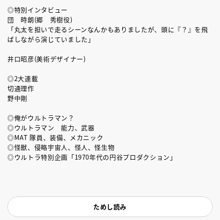
◎特別インタビュー
団 時朗(郷 秀樹役)
「丸太を担いで走るシーンなんかもありましたが、頭に『？』を飛
ばしながら演じていました」
井口昭彦(美術デザイナー)
◎2大連載
切通理作
野中剛
◎俺がウルトラマン？
◎ウルトラマン 能力、武器
◎MAT 隊員、装備、メカニック
◎怪獣、侵略宇宙人、怪人、怪生物
◎ウルトラ特別企画「1970年代の円谷プロダクション」
ためし読み