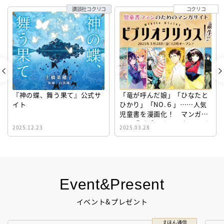
講談社コクリコ
コクリコ
『神の蝶、舞う果て』公式サ
「竜が呼んだ娘」「ひなたと
イト
ひかり」「NO.６」……人気
児童書を漫画化！ マンガサ
イト『ビブリオシリウス』誕
2025.12.23
2025.03.28
生！
Event&Present
イベント&プレゼント
えほん通信