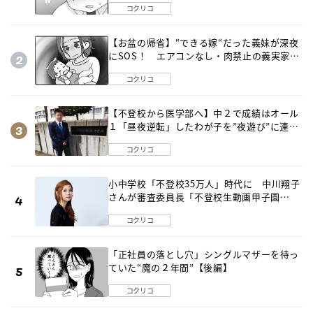
コクリコ
【お盆の帰省】“できる嫁“だった義妹が深夜
にSOS！ エアコンなし・肉禁止の義実家ル
ールに変化が…〈後編〉
コクリコ
【不登校から医学部へ】中２で成績はオール
１「昼夜逆転」したわが子を”夜遊び”に連れ
出した母の気づき
コクリコ
小中学校「不登校35万人」時代に 中川翔子
さんが審査委員長「不登校生動画甲子園
2026」が開催
コクリコ
「正社員の落とし穴」シングルマザーを待っ
ていた“魔の２年間”【後編】
コクリコ