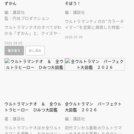
ずかん
そぼう！
編：講談社
編：講談社
監：円谷プロダクション
ウルトラマンティガの“カラータ
ウルトラマンテオのすべてがわ
イマー”を忠実に再現した特製ラ
かる「ずかん」と、クイズや絵
イト＆「ＢＲＡＶＥ， ＬＯＶ
2026.07.09
探しなどウルトラマンとあそべ
Ｅ ＴＩＧＡ」サウンド付録つ
2026.08.06
る「あそび」ページがぎゅっと
き！
電子あり
試し読み
一冊に！
ウルトラマンテオ ＆ 全ウル
全ウルトラマン パーフェクト
トラヒーロー ひみつ大図鑑
大図鑑 ２０２６
著：講談社
編：講談社
ウルトラマンテオほか全ウルト
初代マンから最新のウルトラマ
ラマンを掲載！ お出かけに便
ンテオまでを掲載した全ウルト