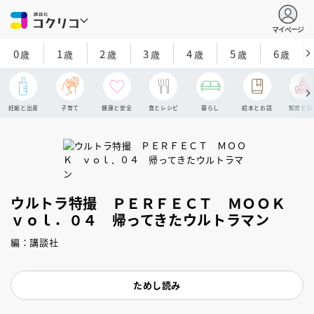
マイページ
0
1
2
3
4
5
6
歳
歳
歳
歳
歳
歳
歳
妊娠と出産
子育て
健康と安全
食とレシピ
暮らし
絵本とお話
知育と探
ウルトラ特撮 ＰＥＲＦＥＣＴ ＭＯＯＫ
ｖｏｌ．０４ 帰ってきたウルトラマン
編：講談社
ためし読み