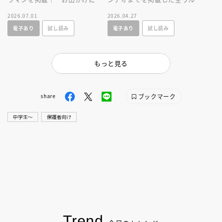
利なサイズのひみつ図鑑。全ウ
ラマン図鑑の２０２６年増補改
2026.07.01
2026.04.27
ルトラヒーロのすべてが分か
訂版。必殺技やプロフィールを
電子あり
試し読み
電子あり
試し読み
る！
大公開！
もっと見る
ブックマーク
share
中学生〜
保護者向け
Trend