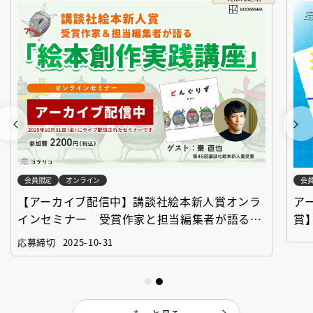
会員限定
オンライン
会
【アーカイブ配信中】講談社絵本新人賞オンラ
ア
インセミナー 受賞作家と担当編集者が語る
賞
「絵本創作実践講座」
作
応募締切
2025-10-31