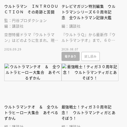
ウルトラマン ＩＮＴＲＯＤＵ
テレビマガジン特別編集 ウル
ＣＴＩＯＮ その奇跡と苦闘
トラマンシリーズ６０周年記
念 全ウルトラマン記録大鑑
監：円谷プロダクション
編：講談社
編：講談社
空想特撮ドラマ『ウルトラマ
『ウルトラＱ』から最新作『ウ
ン』はどのように生まれ、現在
ルトラマンテオ』まで、６０年
まで続くヒットシリーズの原点
にわたる円谷プロ作品をビッグ
2026.09.29
2026.08.07
となったのかを深堀りする一冊
サイズなＡ４変型３００ページ
電子あり
試し読み
です。
超に大収録！
ウルトラマンテオ ＆ 全ウル
最強戦士！ティガ３０周年記
トラヒーロー大集合 あそべる
念！ ウルトラマンティガとあ
ずかん
そぼう！
編：講談社
編：講談社