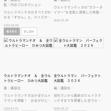
監：円谷プロダクション
ウルトラマンティガの“カラータ
ウルトラマンテオのすべてがわ
イマー”を忠実に再現した特製ラ
かる「ずかん」と、クイズや絵
イト＆「ＢＲＡＶＥ， ＬＯＶ
2026.07.09
探しなどウルトラマンとあそべ
Ｅ ＴＩＧＡ」サウンド付録つ
2026.08.06
る「あそび」ページがぎゅっと
き！
電子あり
試し読み
一冊に！
ウルトラマンテオ ＆ 全ウル
全ウルトラマン パーフェクト
トラヒーロー ひみつ大図鑑
大図鑑 ２０２６
著：講談社
編：講談社
ウルトラマンテオほか全ウルト
初代マンから最新のウルトラマ
ラマンを掲載！ お出かけに便
ンテオまでを掲載した全ウルト
利なサイズのひみつ図鑑。全ウ
ラマン図鑑の２０２６年増補改
2026.07.01
2026.04.27
ルトラヒーロのすべてが分か
訂版。必殺技やプロフィールを