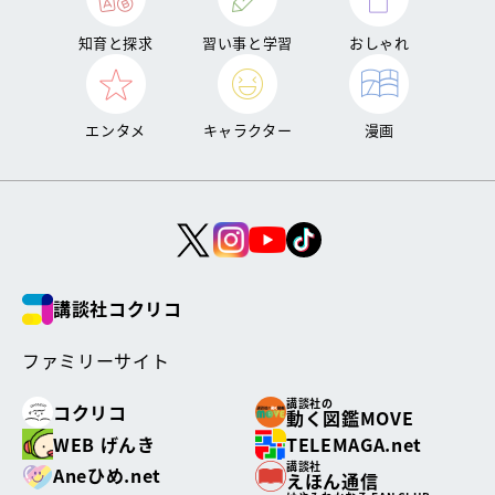
知育と探求
習い事と学習
おしゃれ
エンタメ
キャラクター
漫画
講談社コクリコ
ファミリーサイト
講談社の
コクリコ
動く図鑑MOVE
WEB げんき
TELEMAGA.net
講談社
Aneひめ.net
えほん通信