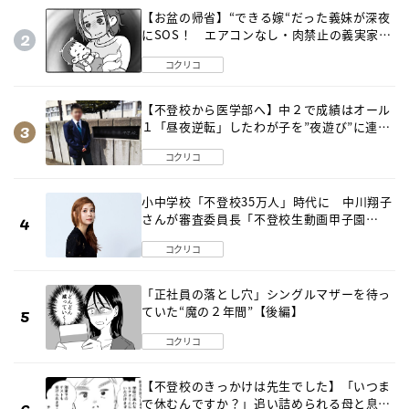
【お盆の帰省】“できる嫁“だった義妹が深夜
にSOS！ エアコンなし・肉禁止の義実家ル
ールに変化が…〈後編〉
コクリコ
【不登校から医学部へ】中２で成績はオール
１「昼夜逆転」したわが子を”夜遊び”に連れ
出した母の気づき
コクリコ
小中学校「不登校35万人」時代に 中川翔子
さんが審査委員長「不登校生動画甲子園
2026」が開催
コクリコ
「正社員の落とし穴」シングルマザーを待っ
ていた“魔の２年間”【後編】
コクリコ
【不登校のきっかけは先生でした】「いつま
で休むんですか？」追い詰められる母と息子