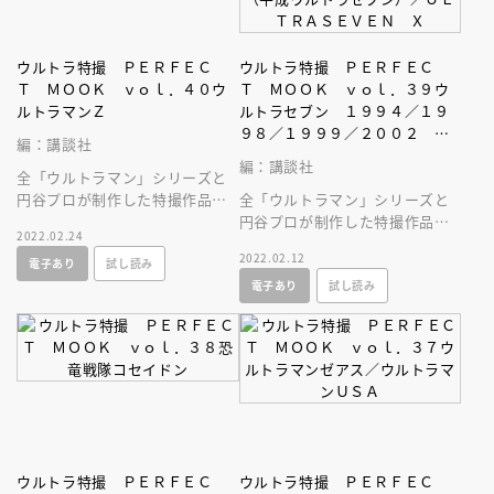
ウルトラ特撮 ＰＥＲＦＥＣ
ウルトラ特撮 ＰＥＲＦＥＣ
Ｔ ＭＯＯＫ ｖｏｌ．４０ウ
Ｔ ＭＯＯＫ ｖｏｌ．３９ウ
ルトラマンＺ
ルトラセブン １９９４／１９
９８／１９９９／２００２
編：講談社
（平成ウルトラセブン）／ＵＬ
編：講談社
全「ウルトラマン」シリーズと
ＴＲＡＳＥＶＥＮ Ｘ
円谷プロが制作した特撮作品を
全「ウルトラマン」シリーズと
すべて網羅した大全集ムック！
円谷プロが制作した特撮作品を
2022.02.24
すべて網羅した大全集ムックが
2022.02.12
電子あり
試し読み
誕生！
電子あり
試し読み
ウルトラ特撮 ＰＥＲＦＥＣ
ウルトラ特撮 ＰＥＲＦＥＣ