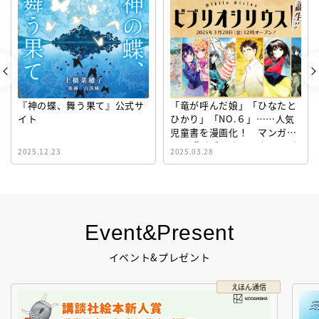
『神の蝶、舞う果て』公式サ
「竜が呼んだ娘」「ひなたと
イト
ひかり」「NO.６」……人気
児童書を漫画化！ マンガサ
イト『ビブリオシリウス』誕
2025.12.23
2025.03.28
生！
Event&Present
イベント&プレゼント
えほん通信