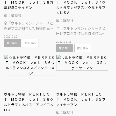
Ｔ ＭＯＯＫ ｖｏｌ．３８恐
Ｔ ＭＯＯＫ ｖｏｌ．３７ウ
竜戦隊コセイドン
ルトラマンゼアス／ウルトラマ
ンＵＳＡ
編：講談社
編：講談社
全「ウルトラマン」シリーズと
円谷プロが制作した特撮作品を
全「ウルトラマン」シリーズと
すべて網羅した大全集ムックが
円谷プロが制作した特撮作品を
2022.01.24
誕生！
すべて網羅した大全集ムックが
2022.01.11
電子あり
試し読み
誕生！
電子あり
試し読み
ウルトラ特撮 ＰＥＲＦＥＣ
ウルトラ特撮 ＰＥＲＦＥＣ
Ｔ ＭＯＯＫ ｖｏｌ．３６ウ
Ｔ ＭＯＯＫ ｖｏｌ．３５フ
ルトラマンネオス／アンドロメ
ァイヤーマン
ロス
編：講談社