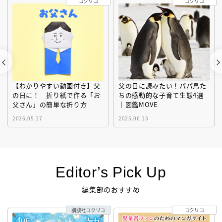
コクリコ
コクリコ
【わかりやすい動画付き】父
父の日に読みたい！パパ鳥た
の日に！ 折り紙で作る「お
ちの感動的な子育て生態4選
父さん」の簡単な折り方
｜図鑑MOVE
2026.05.17
2025.06.13
Editor’s Pick Up
編集部のおすすめ
講談社コクリコ
コクリコ