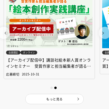
会員限定
オンライン
会
【アーカイブ配信中】講談社絵本新人賞オンラ
ア
インセミナー 受賞作家と担当編集者が語る
賞
「絵本創作実践講座」
作
応募締切
2025-10-31
もっと見る