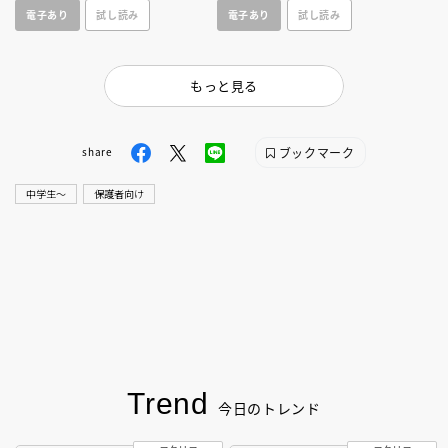
電子あり
試し読み
電子あり
試し読み
る！
大公開！
もっと見る
ブックマーク
share
中学生〜
保護者向け
Trend
今日のトレンド