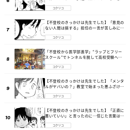
《第６話》
コクリコ
【不登校のきっかけは先生でした】「意見の
ない人間は損する」担任の一言が苦しみに…
《第１話》
コクリコ
「不登校から医学部進学」“ラップとフリー
スクール”でトンネルを脱して高校受験へ
〔元野球少年の実話〕
コクリコ
【不登校のきっかけは先生でした】「メンタ
ルがヤバいの？」教室で始まった悪ふざけ
《第３話》
コクリコ
【不登校のきっかけは先生でした】「正直に
書いていい」と言ったのに…信じた言葉は噓
だった《第４話》
コクリコ