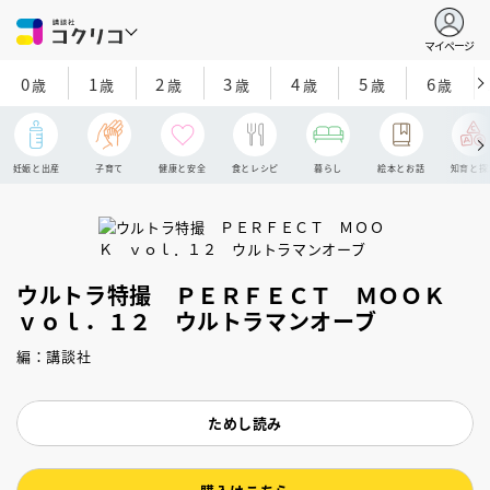
マイページ
0
1
2
3
4
5
6
歳
歳
歳
歳
歳
歳
歳
妊娠と出産
子育て
健康と安全
食とレシピ
暮らし
絵本とお話
知育と探
ウルトラ特撮 ＰＥＲＦＥＣＴ ＭＯＯＫ
ｖｏｌ．１２ ウルトラマンオーブ
編：講談社
ためし読み