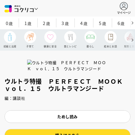
マイページ
0
1
2
3
4
5
6
歳
歳
歳
歳
歳
歳
歳
妊娠と出産
子育て
健康と安全
食とレシピ
暮らし
絵本とお話
知育と探
ウルトラ特撮 ＰＥＲＦＥＣＴ ＭＯＯＫ
ｖｏｌ．１５ ウルトラマンジード
編：講談社
ためし読み