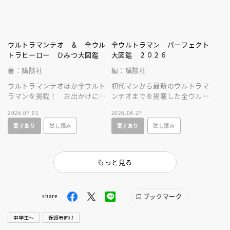
ウルトラマンテオ ＆ 全ウル
全ウルトラマン パーフェクト
トラヒーロー ひみつ大図鑑
大図鑑 ２０２６
著：講談社
編：講談社
ウルトラマンテオほか全ウルト
初代マンから最新のウルトラマ
ラマンを掲載！ お出かけに便
ンテオまでを掲載した全ウルト
利なサイズのひみつ図鑑。全ウ
ラマン図鑑の２０２６年増補改
2026.07.01
2026.04.27
ルトラヒーロのすべてが分か
訂版。必殺技やプロフィールを
電子あり
試し読み
電子あり
試し読み
る！
大公開！
もっと見る
ブックマーク
share
中学生〜
保護者向け