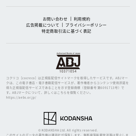
お問い合わせ
利用規約
広告掲載について
プライバシーポリシー
特定商取引法に基づく表記
コクリコ［cocreco］は正規版配信サイトマークを取得したサービスです。
ABJマー
クは、この電子書店・電子書籍配信サービスが、著作権者からコンテンツ使用許諾を
得た正規版配信サービスであることを示す登録商標（登録番号 第6091713号）で
す。ABJマークについて、詳しくはこちらを御覧ください。
https://aebs.or.jp/
© KODANSHA Ltd. All rights reserved.
このサイトのデータの著作権は講談社が保有します。無断複製転載放送等は禁止しま