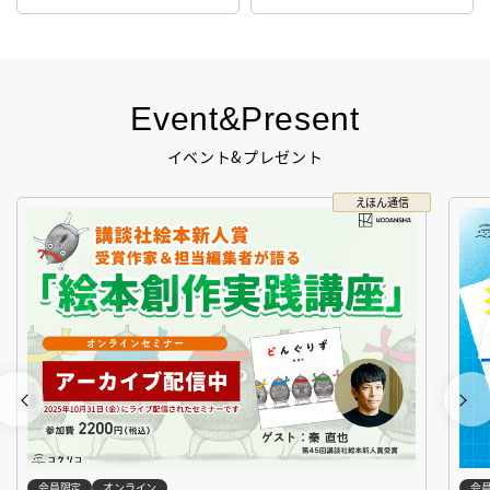
生！
Event&Present
イベント&プレゼント
えほん通信
会員限定
オンライン
会