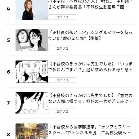
小中学校「不登校35万人」時代に 中川翔子
さんが審査委員長「不登校生動画甲子園
2026」が開催
コクリコ
「正社員の落とし穴」シングルマザーを待っ
ていた“魔の２年間”【後編】
コクリコ
【不登校のきっかけは先生でした】「いつま
で休むんですか？」追い詰められる母と息子
《第６話》
コクリコ
【不登校のきっかけは先生でした】「意見の
ない人間は損する」担任の一言が苦しみに…
《第１話》
コクリコ
「不登校から医学部進学」“ラップとフリー
スクール”でトンネルを脱して高校受験へ
〔元野球少年の実話〕