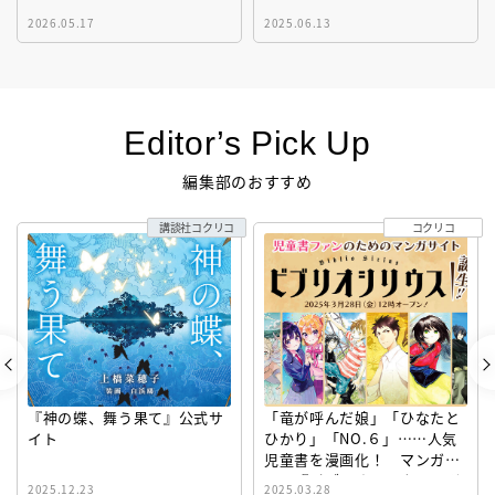
2026.05.17
2025.06.13
Editor’s Pick Up
編集部のおすすめ
講談社コクリコ
コクリコ
『神の蝶、舞う果て』公式サ
「竜が呼んだ娘」「ひなたと
イト
ひかり」「NO.６」……人気
児童書を漫画化！ マンガサ
イト『ビブリオシリウス』誕
2025.12.23
2025.03.28