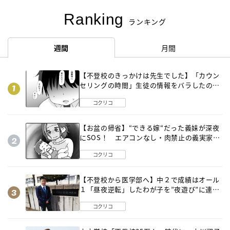
Ranking
ランキング
週間
月間
【不登校のきっかけは先生でした】「カウン
セリングの時間」生徒の情報をバラしたの
は…《第２話》
コクリコ
【お盆の帰省】“できる嫁“だった義妹が深夜
にSOS！ エアコンなし・肉禁止の義実家ル
ールに変化が…〈後編〉
コクリコ
【不登校から医学部へ】中２で成績はオール
１「昼夜逆転」したわが子を”夜遊び”に連れ
出した母の気づき
コクリコ