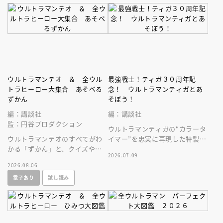
ウルトラマンテオ ＆ 全ウル
最強戦士！ティガ３０周年記
トラヒーロー大集合 あそべる
念！ ウルトラマンティガとあ
ずかん
そぼう！
編：講談社
編：講談社
監：円谷プロダクション
ウルトラマンティガの“カラータ
ウルトラマンテオのすべてがわ
イマー”を忠実に再現した特製ラ
かる「ずかん」と、クイズや絵
イト＆「ＢＲＡＶＥ， ＬＯＶ
2026.07.09
探しなどウルトラマンとあそべ
Ｅ ＴＩＧＡ」サウンド付録つ
2026.08.06
る「あそび」ページがぎゅっと
き！
電子あり
試し読み
一冊に！