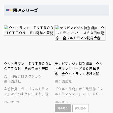
関連シリーズ
ウルトラマン ＩＮＴＲＯＤＵ
テレビマガジン特別編集 ウル
ＣＴＩＯＮ その奇跡と苦闘
トラマンシリーズ６０周年記
念 全ウルトラマン記録大鑑
監：円谷プロダクション
編：講談社
編：講談社
空想特撮ドラマ『ウルトラマ
『ウルトラＱ』から最新作『ウ
ン』はどのように生まれ、現在
ルトラマンテオ』まで、６０年
まで続くヒットシリーズの原点
にわたる円谷プロ作品をビッグ
2026.09.29
2026.08.07
となったのかを深堀りする一冊
サイズなＡ４変型３００ページ
電子あり
試し読み
です。
超に大収録！