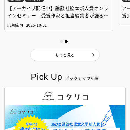
【アーカイブ配信中】講談社絵本新人賞オンラ
ア
インセミナー 受賞作家と担当編集者が語る
賞
「絵本創作実践講座」
作
応募締切
2025-10-31
もっと見る
Pick Up
ピックアップ記事