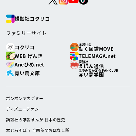
講談社コクリコ
ファミリーサイト
講談社の
コクリコ
動く図鑑MOVE
WEB げんき
TELEMAGA.net
講談社
Aneひめ.net
えほん通信
はやみねかおる FAN CLUB
青い鳥文庫
赤い夢学園
ボンボンアカデミー
ディズニーファン
講談社の学習まんが 日本の歴史
本とあそぼう 全国訪問おはなし隊