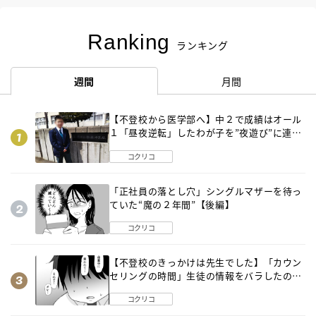
Ranking
ランキング
週間
月間
【不登校から医学部へ】中２で成績はオール
１「昼夜逆転」したわが子を”夜遊び”に連れ
出した母の気づき
コクリコ
「正社員の落とし穴」シングルマザーを待っ
ていた“魔の２年間”【後編】
コクリコ
【不登校のきっかけは先生でした】「カウン
セリングの時間」生徒の情報をバラしたの
は…《第２話》
コクリコ