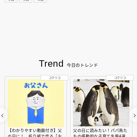
Trend
今日のトレンド
コクリコ
コクリコ
【わかりやすい動画付き】父
父の日に読みたい！パパ鳥た
の日に！ 折り紙で作る「お
ちの感動的な子育て生態4選