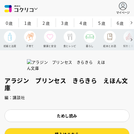
マイページ
0
1
2
3
4
5
6
歳
歳
歳
歳
歳
歳
歳
妊娠と出産
子育て
健康と安全
食とレシピ
暮らし
絵本とお話
知育と探
アラジン プリンセス きらきら えほん文
庫
編：講談社
ためし読み