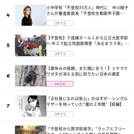
小中学校「不登校35万人」時代に 中川翔子
さんが審査委員長「不登校生動画甲子園
2026」が開催
コクリコ
【不登校】で成績オール１から公立大医学部
へ 中２で起立性調節障害「治るまで３年」の
診断 そのとき母は
コクリコ
【夏休みの宿題、まだ間に合う！】ミヤマク
ワガタが消える前に知りたい日本の異変
Aneひめ
「正社員になれば安心」のはずが…シングル
マザーを待っていた“魔の２年間”【前編】
コクリコ
「不登校から医学部進学」“ラップとフリー