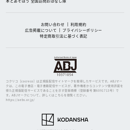
本とあそぼう 全国訪問おはなし隊
お問い合わせ
利用規約
広告掲載について
プライバシーポリシー
特定商取引法に基づく表記
コクリコ［cocreco］は正規版配信サイトマークを取得したサービスです。
ABJマー
クは、この電子書店・電子書籍配信サービスが、著作権者からコンテンツ使用許諾を
得た正規版配信サービスであることを示す登録商標（登録番号 第6091713号）で
す。ABJマークについて、詳しくはこちらを御覧ください。
https://aebs.or.jp/