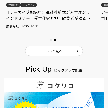
会員限定
オンライン
会
【アーカイブ配信中】講談社絵本新人賞オンラ
ア
インセミナー 受賞作家と担当編集者が語る
賞
「絵本創作実践講座」
作
応募締切
2025-10-31
もっと見る
Pick Up
ピックアップ記事