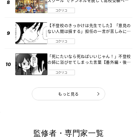
スクール”でトンネルを脱して高校受験へ
〔元野球少年の実話〕
コクリコ
【不登校のきっかけは先生でした】「意見の
ない人間は損する」担任の一言が苦しみに…
《第１話》
コクリコ
「死にたいなら死ねばいいじゃん！」不登校
の姉に浴びせてしまった言葉【番外編・後
編】
コクリコ
もっと見る
監修者・専門家一覧