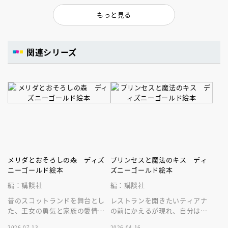
ャスミン！
綴ります。
もっと見る
関連シリーズ
メリダとおそろしの森 ディズ
プリンセスと魔法のキス ディ
ニーゴールド絵本
ズニーゴールド絵本
編：講談社
編：講談社
昔のスコットランドを舞台とし
レストランを開きたいティアナ
た、王女の勇気と家族の愛情の
の前にかえるが現れ、自分は王
物語。長編アニメ部門アカデミ
子でキスすればお礼をすると言
2026.07.13
2026.04.16