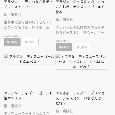
アラジン 世界につながるディ
アラジン ジャスミンの けっ
ズニーストーリー
こんしき ディズニーゴールド
絵本
編：講談社
編：講談社
世界中で読み継がれてきたディ
ズニーの名作を、いつも、あな
アラジンとの結婚式の準備を進
たのとなりに。世界につながる
めるジャスミン。ある日、亡き
2023.08.30
ディズニー絵本シリーズ！
母が嫁いでゆく自分のために書
2021.08.27
電子あり
試し読み
いてくれた手紙を受け取ります
電子あり
試し読み
が…？
アラジン ディズニーゴールド
すてきな ディズニープリンセ
絵本ベスト
ス ジャスミン いちばんは
だれ？
編：講談社
編：講談社
ディズニーワールドへようこ