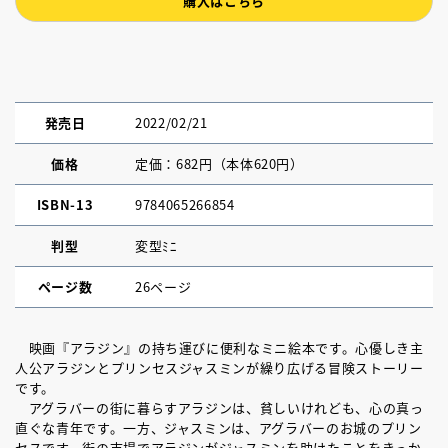
購入はこちら
発売日
2022/02/21
価格
定価：682円（本体620円）
ISBN-13
9784065266854
判型
変型ﾐﾆ
ページ数
26ページ
映画『アラジン』の持ち運びに便利なミニ絵本です。心優しき主
人公アラジンとプリンセスジャスミンが繰り広げる冒険ストーリー
です。
アグラバーの街に暮らすアラジンは、貧しいけれども、心の真っ
直ぐな青年です。一方、ジャスミンは、アグラバーのお城のプリン
セスです。街の市場でアラジンがジャスミンを助けたことをきっか