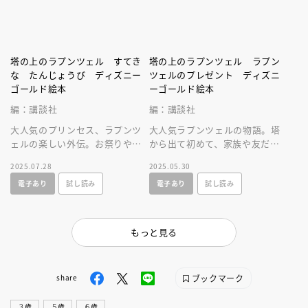
塔の上のラプンツェル すてき
塔の上のラプンツェル ラプン
な たんじょうび ディズニー
ツェルのプレゼント ディズニ
ゴールド絵本
ーゴールド絵本
編：講談社
編：講談社
大人気のプリンセス、ラプンツ
大人気ラプンツェルの物語。塔
ェルの楽しい外伝。お祭りやお
から出て初めて、家族や友だち
菓子作りなど楽しいシーンが満
といっしょにすごす誕生日が舞
2025.07.28
2025.05.30
載の物語！
台の、幸せな気持ちになれるお
電子あり
試し読み
電子あり
試し読み
話です。
もっと見る
ブックマーク
share
３歳
５歳
６歳