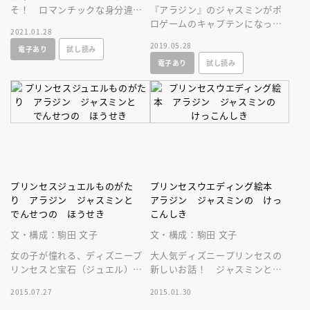
そ！ ロマンチックな身分違い
『アラジン』のジャスミンがポ
の恋を力強く描いた、ディズニ
ロゲームのキャプテンになって
2021.01.28
ープリンセスの代表作。
大会に出場。しかしチームのメ
2019.05.28
電子あり
試し読み
ンバーは、あまりやる気が無い
電子あり
試し読み
ようです。
プリンセスジュエルものがた
プリンセスウエディング絵本
り アラジン ジャスミンと
アラジン ジャスミンの けっ
でんせつの ほうせき
こんしき
文・構成：駒田 文子
文・構成：駒田 文子
女の子が憧れる、ディズニープ
大人気ディズニープリンセスの
リンセスと宝石（ジュエル）。
新しいお話！ ジャスミンとア
その２つが描かれた、新しいお
ラジンが最高の結婚式を挙げる
2015.07.27
2015.01.30
話シリーズが誕生！第３弾はジ
までの物語を美しいイラストで