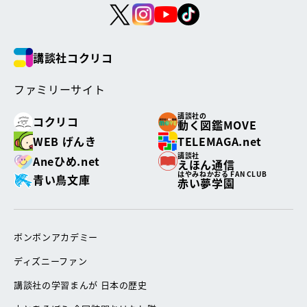
講談社コクリコ
ファミリーサイト
講談社の
コクリコ
動く図鑑MOVE
WEB げんき
TELEMAGA.net
講談社
Aneひめ.net
えほん通信
はやみねかおる FAN CLUB
青い鳥文庫
赤い夢学園
ボンボンアカデミー
ディズニーファン
講談社の学習まんが 日本の歴史