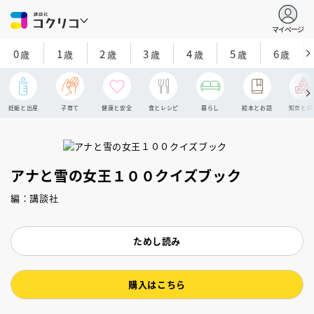
マイページ
0
1
2
3
4
5
6
歳
歳
歳
歳
歳
歳
歳
妊娠と出産
子育て
健康と安全
食とレシピ
暮らし
絵本とお話
知育と探
アナと雪の女王１００クイズブック
編：講談社
ためし読み
購入はこちら