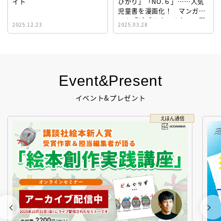
イト
ひかり」「NO.６」……人気
児童書を漫画化！ マンガサ
イト『ビブリオシリウス』誕
2025.12.23
2025.03.28
生！
Event&Present
イベント&プレゼント
えほん通信