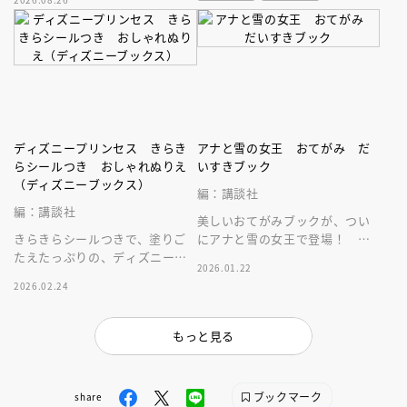
鑑。豪華な保存版！
ディズニープリンセス きらき
アナと雪の女王 おてがみ だ
らシールつき おしゃれぬりえ
いすきブック
（ディズニーブックス）
編：講談社
編：講談社
美しいおてがみブックが、つい
きらきらシールつきで、塗りご
にアナと雪の女王で登場！ 子
たえたっぷりの、ディズニープ
どもから大人まで楽しめる１冊
2026.01.22
リンセスぬりえ。楽しく、かわ
です。
2026.02.24
いい１冊です。
もっと見る
ブックマーク
share