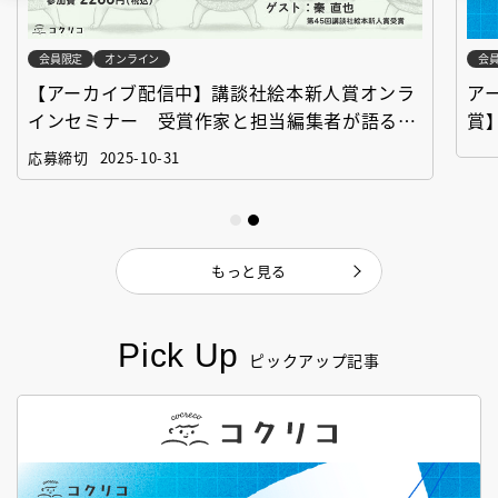
会員限定
オンライン
会
【アーカイブ配信中】講談社絵本新人賞オンラ
ア
インセミナー 受賞作家と担当編集者が語る
賞
「絵本創作実践講座」
作
応募締切
2025-10-31
もっと見る
Pick Up
ピックアップ記事