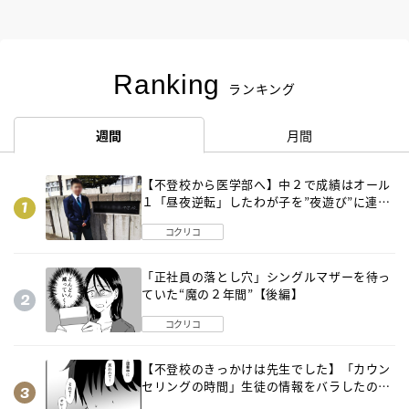
Ranking
ランキング
週間
月間
【不登校から医学部へ】中２で成績はオール
１「昼夜逆転」したわが子を”夜遊び”に連れ
出した母の気づき
コクリコ
「正社員の落とし穴」シングルマザーを待っ
ていた“魔の２年間”【後編】
コクリコ
【不登校のきっかけは先生でした】「カウン
セリングの時間」生徒の情報をバラしたの
は…《第２話》