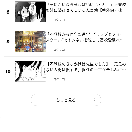
「死にたいなら死ねばいいじゃん！」不登校
の姉に浴びせてしまった言葉【番外編・後
編】
コクリコ
「不登校から医学部進学」“ラップとフリー
スクール”でトンネルを脱して高校受験へ
〔元野球少年の実話〕
コクリコ
【不登校のきっかけは先生でした】「意見の
ない人間は損する」担任の一言が苦しみに…
《第１話》
コクリコ
もっと見る