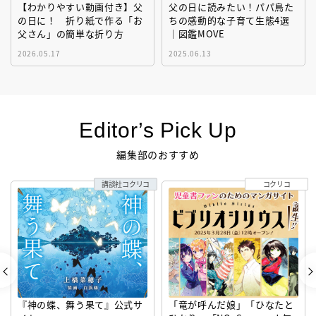
【わかりやすい動画付き】父
父の日に読みたい！パパ鳥た
の日に！ 折り紙で作る「お
ちの感動的な子育て生態4選
父さん」の簡単な折り方
｜図鑑MOVE
2026.05.17
2025.06.13
Editor’s Pick Up
編集部のおすすめ
講談社コクリコ
コクリコ
『神の蝶、舞う果て』公式サ
「竜が呼んだ娘」「ひなたと