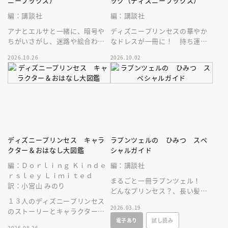
ニーブックス）
ック（ディズニーブックス）
編：講談社
編：講談社
アナとエルサと一緒に、暗号や
ディズニープリンセスの華やか
ちがいさがし、迷路や絵合わせ
なドレスが一冊に！ 持ち運び
などなどを楽しもう！ おでか
できるドレスクローゼット絵
2026.10.26
2026.10.02
けにもおうち遊びにも♪
本。扉を開いて素敵なドレスの
世界へ♪
ディズニープリンセス キャラ
ラプンツェルの ひみつ スペ
クター＆おはなし大図鑑
シャルガイド
編：Ｄｏｒｌｉｎｇ Ｋｉｎｄｅ
編：講談社
ｒｓｌｅｙ Ｌｉｍｉｔｅｄ
まるごと一冊ラプンツェル！
訳：小宮山 みのり
どんなプリンセス？、長い髪の
１３人のディズニープリンセス
ひみつ、ドレスコレクションな
2026.03.19
のストーリーとキャラクターに
ど、ラプンツェルのすべてがわ
電子あり
試し読み
ついて、しっかり深掘りした図
かる！
2026.08.26