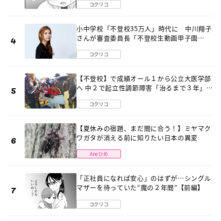
コクリコ
小中学校「不登校35万人」時代に 中川翔子
さんが審査委員長「不登校生動画甲子園
2026」が開催
コクリコ
【不登校】で成績オール１から公立大医学部
へ 中２で起立性調節障害「治るまで３年」の
診断 そのとき母は
コクリコ
【夏休みの宿題、まだ間に合う！】ミヤマク
ワガタが消える前に知りたい日本の異変
Aneひめ
「正社員になれば安心」のはずが…シングル
マザーを待っていた“魔の２年間”【前編】
コクリコ