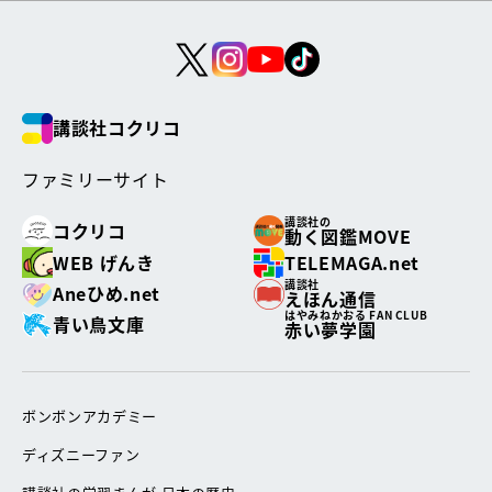
講談社コクリコ
ファミリーサイト
講談社の
コクリコ
動く図鑑MOVE
WEB げんき
TELEMAGA.net
講談社
Aneひめ.net
えほん通信
はやみねかおる FAN CLUB
青い鳥文庫
赤い夢学園
ボンボンアカデミー
ディズニーファン