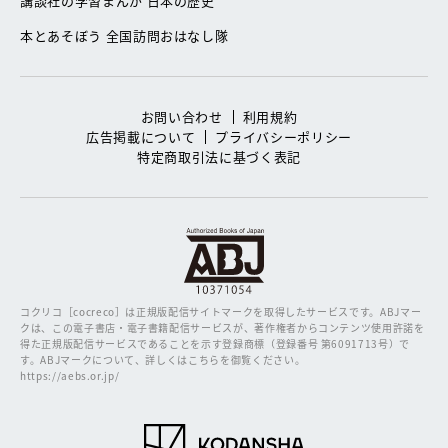
講談社の学習まんが 日本の歴史
本とあそぼう 全国訪問おはなし隊
お問い合わせ
利用規約
広告掲載について
プライバシーポリシー
特定商取引法に基づく表記
コクリコ［cocreco］は正規版配信サイトマークを取得したサービスです。
ABJマー
クは、この電子書店・電子書籍配信サービスが、著作権者からコンテンツ使用許諾を
得た正規版配信サービスであることを示す登録商標（登録番号 第6091713号）で
す。ABJマークについて、詳しくはこちらを御覧ください。
https://aebs.or.jp/