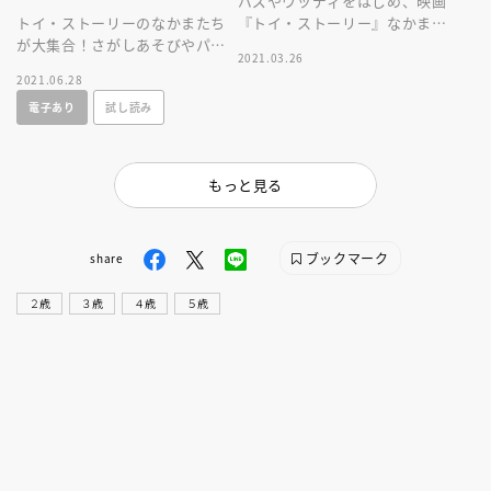
バズやウッディをはじめ、映画
トイ・ストーリーのなかまたち
『トイ・ストーリー』なかまた
が大集合！さがしあそびやパズ
ちと一緒に、めいろ、ちがいさ
2021.03.26
ル、クイズ、迷路ほか、ワクワ
がし、クイズなどいろんな遊び
2021.06.28
クするプチ遊びをたっぷり楽し
を楽しもう！
電子あり
試し読み
める絵本！
もっと見る
ブックマーク
share
２歳
３歳
４歳
５歳