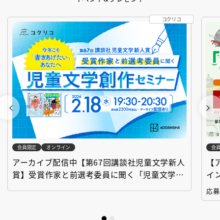
コクリコ
会員限定
オンライン
会
アーカイブ配信中【第67回講談社児童文学新人
【
賞】受賞作家と前選考委員に聞く「児童文学創
イ
作セミナー」
「
応募