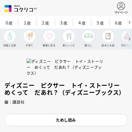
マイページ
0
1
2
3
4
5
6
歳
歳
歳
歳
歳
歳
歳
妊娠と出産
子育て
健康と安全
食とレシピ
暮らし
絵本とお話
知育と探
ディズニー ピクサー トイ・ストーリー
めくって だあれ？（ディズニーブックス）
編：講談社
ためし読み