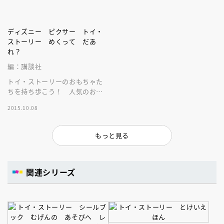
ディズニー ピクサー トイ・
ストーリー めくって だあ
れ？
編：講談社
トイ・ストーリーのおもちゃた
ちを持ち歩こう！ 人気のおも
ちゃが１０人。だれが登場する
2015.10.08
か、ヒントをみながらページを
めくってね。
もっと見る
関連シリーズ