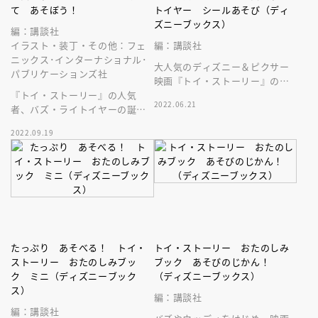
て あそぼう！
トイヤー シールあそび（ディ
ズニーブックス）
編：講談社
イラスト・装丁・その他：フェ
編：講談社
ニックス･インターナショナル･
大人気のディズニー＆ピクサー
パブリケーションズ社
映画『トイ・ストーリー』のバ
『トイ・ストーリー』の人気
ズ・ライトイヤーや、その仲間
2022.06.21
者、バズ・ライトイヤーの誕生
と一緒にとことん遊べるシール
の秘密を解き明かす！ 新作映
ブックです。
2022.09.19
画のさがしあそび絵本が早くも
登場！
たっぷり あそべる！ トイ・
トイ・ストーリー おたのしみ
ストーリー おたのしみブッ
ブック あそびのじかん！
ク ミニ（ディズニーブック
（ディズニーブックス）
ス）
編：講談社
編：講談社