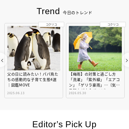
Trend
今日のトレンド
コクリコ
コクリコ
父の日に読みたい！パパ鳥た
【梅雨】の対策と過ごし方
ちの感動的な子育て生態4選
「洗濯」「紫外線」「エアコ
｜図鑑MOVE
ン」「ゲリラ豪雨」…〔気象
予報士が完全ガイド〕
2025.06.13
2026.05.30
Editor’s Pick Up