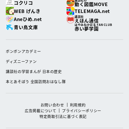
講談社の
コクリコ
動く図鑑MOVE
WEB げんき
TELEMAGA.net
講談社
Aneひめ.net
えほん通信
はやみねかおる FAN CLUB
青い鳥文庫
赤い夢学園
ボンボンアカデミー
ディズニーファン
講談社の学習まんが 日本の歴史
本とあそぼう 全国訪問おはなし隊
お問い合わせ
利用規約
広告掲載について
プライバシーポリシー
特定商取引法に基づく表記