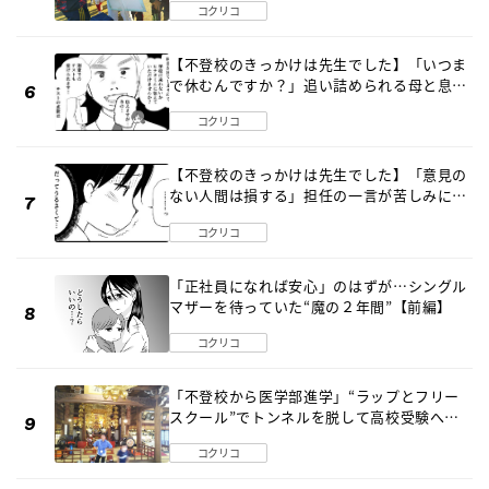
コクリコ
【不登校のきっかけは先生でした】「いつま
で休むんですか？」追い詰められる母と息子
《第６話》
コクリコ
【不登校のきっかけは先生でした】「意見の
ない人間は損する」担任の一言が苦しみに…
《第１話》
コクリコ
「正社員になれば安心」のはずが…シングル
マザーを待っていた“魔の２年間”【前編】
コクリコ
「不登校から医学部進学」“ラップとフリー
スクール”でトンネルを脱して高校受験へ
〔元野球少年の実話〕
コクリコ