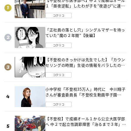
【不登校から医学部へ】中２で成績はオール
１「昼夜逆転」したわが子を”夜遊び”に連れ
出した母の気づき
コクリコ
「正社員の落とし穴」シングルマザーを待っ
ていた“魔の２年間”【後編】
コクリコ
【不登校のきっかけは先生でした】「カウン
セリングの時間」生徒の情報をバラしたの
は…《第２話》
コクリコ
小中学校「不登校35万人」時代に 中川翔子
さんが審査委員長「不登校生動画甲子園
2026」が開催
コクリコ
【不登校】で成績オール１から公立大医学部
へ 中２で起立性調節障害「治るまで３年」の
診断 そのとき母は