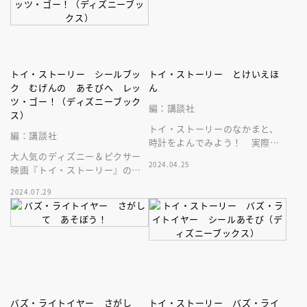
トイ・ストーリー シールブッ
トイ・ストーリー とけいえほ
ク むげんの あそびへ レッ
ん
ツ・ゴー！（ディズニーブック
編：講談社
ス）
トイ・ストーリーのなかまと、
編：講談社
時計をよんでみよう！ 実際に
大人気のディズニー＆ピクサー
手で針を動かせる時計つき！
2024.04.25
映画『トイ・ストーリー』の人
楽しみながら時計の読み方を学
気者たちと一緒にとことん遊べ
べます。
2024.07.29
るシールブックです。
バズ・ライトイヤー さがし
トイ・ストーリー バズ・ライ