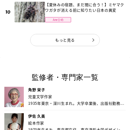
【夏休みの宿題、まだ間に合う！】ミヤマク
ワガタが消える前に知りたい日本の異変
Aneひめ
もっと見る
監修者・専門家一覧
角野 栄子
児童文学作家
1935年東京・深川生まれ。大学卒業後、出版社勤務...
伊佐 久美
絵本作家
1970年生まれ、東京都在住。東京造形大学デザイン...