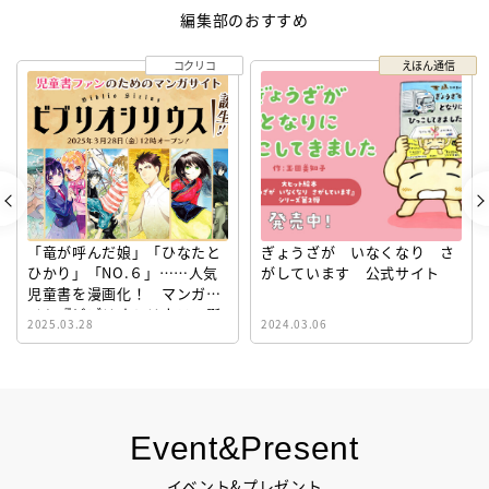
編集部のおすすめ
コクリコ
えほん通信
「竜が呼んだ娘」「ひなたと
ぎょうざが いなくなり さ
ひかり」「NO.６」……人気
がしています 公式サイト
児童書を漫画化！ マンガサ
イト『ビブリオシリウス』誕
2025.03.28
2024.03.06
生！
Event&Present
イベント&プレゼント