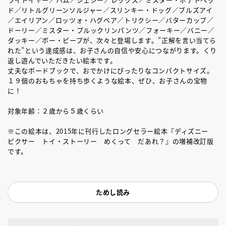
ド／リトルグリーンソルジャー／スリンキー・ドッグ／ブルズアイ
／エイリアン／ロッツォ・ハグベア／トリクシー／バターカップ／
ドーリー／ミスター・プルックリンパンツ／フォーキー／バニー／
ダッキー／ボー・ピープが、次々と登場します。”正解を言い当てら
れた”という達成感は、お子さんの自信や安心につながります。くり
返し遊んでいただきたい絵本です。
丈夫なボードブックで、おでかけにぴったりなコンパクトサイズ。
１９個のおもちゃを持ち歩くような絵本、ぜひ、お子さんの宝物
に！
対象年齢：２歳から５歳くらい
※この絵本は、2015年に刊行したロングセラー絵本『ディズニー
ピクサー トイ・ストーリー めくって だあれ？』の増補改訂版
です。
ためし読み