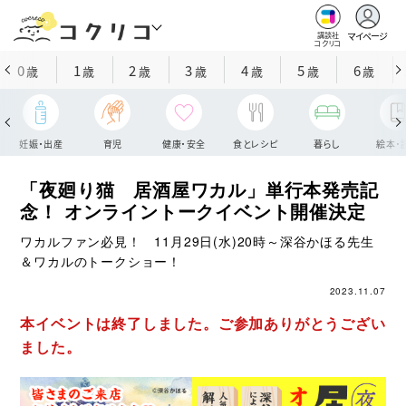
マイページ
講談社
コクリコ
0
1
2
3
4
5
6
歳
歳
歳
歳
歳
歳
歳
妊娠・出産
育児
健康・安全
食とレシピ
暮らし
絵本・
「夜廻り猫 居酒屋ワカル」単行本発売記
念！ オンライントークイベント開催決定
ワカルファン必見！ 11月29日(水)20時～深谷かほる先生
＆ワカルのトークショー！
2023.11.07
本イベントは終了しました。ご参加ありがとうござい
ました。