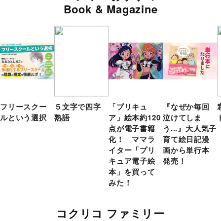
Book & Magazine
フリースクー
５文字で四字
「プリキュ
『なぜか毎回
ルという選択
熟語
ア」絵本約120
泣けてしま
点が電子書籍
う...』大人気子
化！ ママラ
育て絵日記漫
イター「プリ
画から単行本
キュア電子絵
発売！
本」を買って
みた！
コクリコ ファミリー