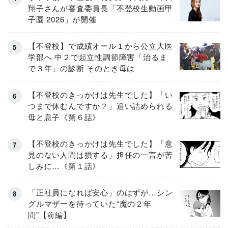
翔子さんが審査委員長「不登校生動画甲
子園 2026」が開催
【不登校】で成績オール１から公立大医
学部へ 中２で起立性調節障害「治るま
で３年」の診断 そのとき母は
【不登校のきっかけは先生でした】「い
つまで休むんですか？」追い詰められる
母と息子《第６話》
【不登校のきっかけは先生でした】「意
見のない人間は損する」担任の一言が苦
しみに…《第１話》
「正社員になれば安心」のはずが…シン
グルマザーを待っていた“魔の２年
間”【前編】