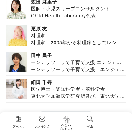
森田 麻里子
医師・小児スリープコンサルタント
Child Health Laboratory代表...
栗原 友
料理家
料理家 2005年から料理家としてレシピ
を紹介。東...
田中 昌子
モンテッソーリで子育て支援 エンジェル
モンテッソーリで子育て支援 エンジェル
ズハウス研究所所長
ズハウス研究...
細田 千尋
医学博士・認知科学者・脳科学者
東北大学加齢医学研究所及び、東北大学大
学院情報科学...
もっと見る
イベント
ジャンル
ランキング
検索
プレゼント