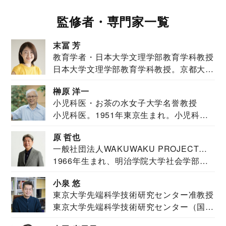
監修者・専門家一覧
末冨 芳
教育学者・日本大学文理学部教育学科教授
日本大学文理学部教育学科教授。京都大学
教育学部卒業...
榊原 洋一
小児科医・お茶の水女子大学名誉教授
小児科医。1951年東京生まれ。小児科
医。東京大学...
原 哲也
一般社団法人WAKUWAKU PROJECT
1966年生まれ、明治学院大学社会学部福
JAPAN代表・言語聴覚士・社会福祉士
祉学科卒業...
小泉 悠
東京大学先端科学技術研究センター准教授
東京大学先端科学技術研究センター（国際
安全保障構想...