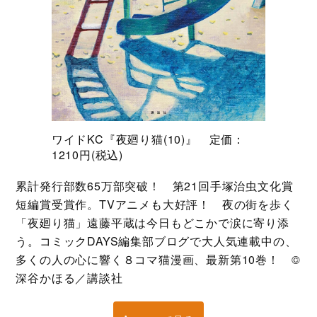
ワイドKC『夜廻り猫(10)』 定価：
1210円(税込)
累計発行部数65万部突破！ 第21回手塚治虫文化賞
短編賞受賞作。TVアニメも大好評！ 夜の街を歩く
「夜廻り猫」遠藤平蔵は今日もどこかで涙に寄り添
う。コミックDAYS編集部ブログで大人気連載中の、
多くの人の心に響く８コマ猫漫画、最新第10巻！ ©
深谷かほる／講談社