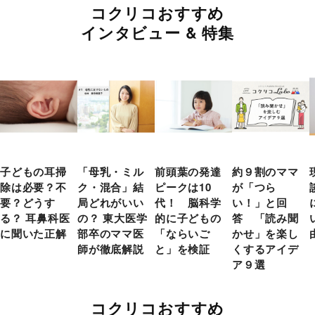
コクリコおすすめ
インタビュー & 特集
子どもの耳掃
「母乳・ミル
前頭葉の発達
約９割のママ
除は必要？不
ク・混合」結
ピークは10
が「つら
要？どうす
局どれがいい
代！ 脳科学
い！」と回
る？ 耳鼻科医
の？ 東大医学
的に子どもの
答 「読み聞
に聞いた正解
部卒のママ医
「ならいご
かせ」を楽し
師が徹底解説
と」を検証
くするアイデ
ア９選
コクリコおすすめ