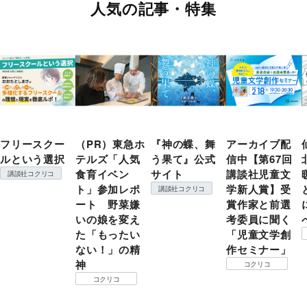
人気の記事・特集
フリースクー
（PR）東急ホ
『神の蝶、舞
アーカイブ配
ルという選択
テルズ「人気
う果て』公式
信中【第67回
食育イベン
サイト
講談社児童文
講談社コクリコ
ト」参加レポ
学新人賞】受
講談社コクリコ
ート 野菜嫌
賞作家と前選
いの娘を変え
考委員に聞く
た「もったい
「児童文学創
ない！」の精
作セミナー」
神
コクリコ
コクリコ