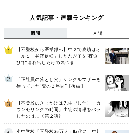
人気記事・連載ランキング
週間
月間
【不登校から医学部へ】中２で成績はオ
ール１「昼夜逆転」したわが子を”夜遊
び”に連れ出した母の気づき
「正社員の落とし穴」シングルマザーを
待っていた“魔の２年間”【後編】
【不登校のきっかけは先生でした】「カ
ウンセリングの時間」生徒の情報をバラ
したのは…《第２話》
小中学校「不登校35万人」時代に 中川