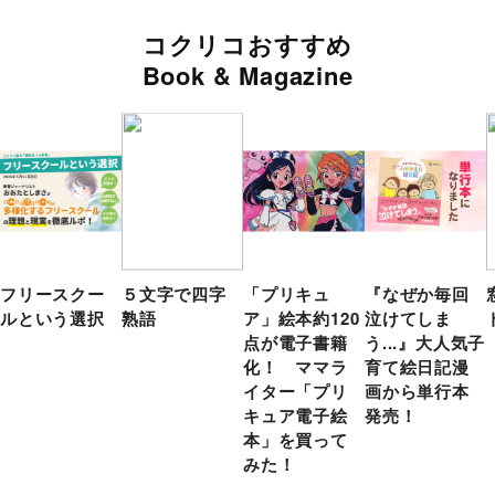
コクリコおすすめ
Book & Magazine
フリースクー
５文字で四字
「プリキュ
『なぜか毎回
ルという選択
熟語
ア」絵本約120
泣けてしま
点が電子書籍
う...』大人気子
化！ ママラ
育て絵日記漫
イター「プリ
画から単行本
キュア電子絵
発売！
本」を買って
みた！