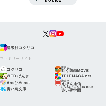
講談社コクリコ
ファミリーサイト
講談社の
コクリコ
動く図鑑MOVE
WEB げんき
TELEMAGA.net
講談社
Aneひめ.net
えほん通信
はやみねかおる FAN CLUB
青い鳥文庫
赤い夢学園