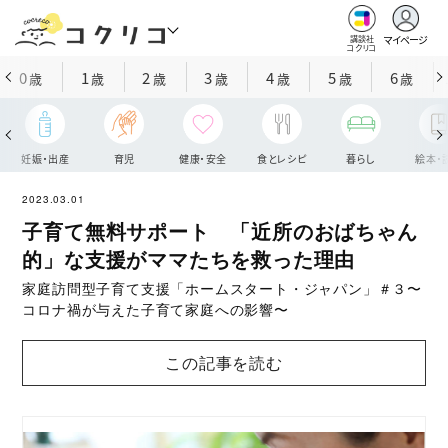
マイページ
講談社
コクリコ
0
1
2
3
4
5
6
歳
歳
歳
歳
歳
歳
歳
妊娠・出産
育児
健康・安全
食とレシピ
暮らし
絵本・
2023.03.01
子育て無料サポート 「近所のおばちゃん
的」な支援がママたちを救った理由
家庭訪問型子育て支援「ホームスタート・ジャパン」＃３〜
コロナ禍が与えた子育て家庭への影響〜
この記事を読む