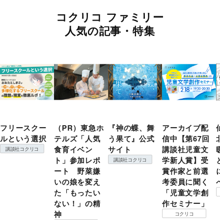
コクリコ ファミリー
人気の記事・特集
フリースクー
（PR）東急ホ
『神の蝶、舞
アーカイブ配
ルという選択
テルズ「人気
う果て』公式
信中【第67回
食育イベン
サイト
講談社児童文
講談社コクリコ
ト」参加レポ
学新人賞】受
講談社コクリコ
ート 野菜嫌
賞作家と前選
いの娘を変え
考委員に聞く
た「もったい
「児童文学創
ない！」の精
作セミナー」
神
コクリコ