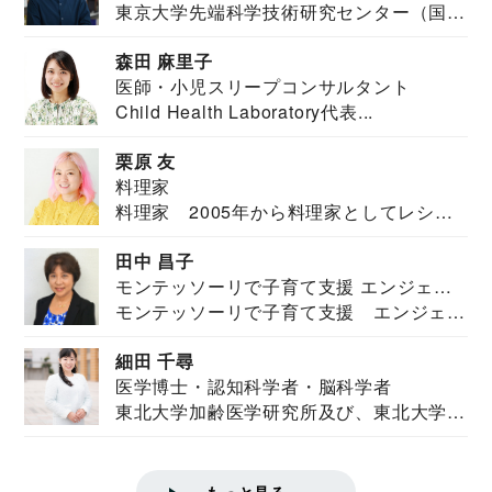
東京大学先端科学技術研究センター（国際
安全保障構想...
森田 麻里子
医師・小児スリープコンサルタント
Child Health Laboratory代表...
栗原 友
料理家
料理家 2005年から料理家としてレシピ
を紹介。東...
田中 昌子
モンテッソーリで子育て支援 エンジェル
モンテッソーリで子育て支援 エンジェル
ズハウス研究所所長
ズハウス研究...
細田 千尋
医学博士・認知科学者・脳科学者
東北大学加齢医学研究所及び、東北大学大
学院情報科学...
もっと見る