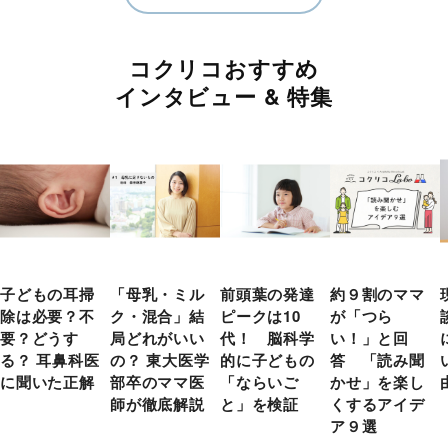
コクリコおすすめ
インタビュー & 特集
子どもの耳掃
「母乳・ミル
前頭葉の発達
約９割のママ
除は必要？不
ク・混合」結
ピークは10
が「つら
要？どうす
局どれがいい
代！ 脳科学
い！」と回
る？ 耳鼻科医
の？ 東大医学
的に子どもの
答 「読み聞
に聞いた正解
部卒のママ医
「ならいご
かせ」を楽し
師が徹底解説
と」を検証
くするアイデ
ア９選