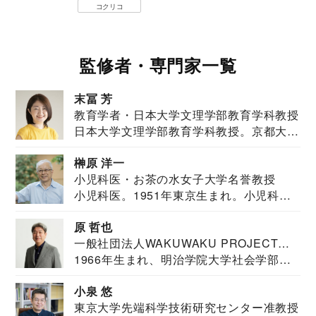
コクリコ
監修者・専門家一覧
末冨 芳
教育学者・日本大学文理学部教育学科教授
日本大学文理学部教育学科教授。京都大学
教育学部卒業...
榊原 洋一
小児科医・お茶の水女子大学名誉教授
小児科医。1951年東京生まれ。小児科
医。東京大学...
原 哲也
一般社団法人WAKUWAKU PROJECT
1966年生まれ、明治学院大学社会学部福
JAPAN代表・言語聴覚士・社会福祉士
祉学科卒業...
小泉 悠
東京大学先端科学技術研究センター准教授