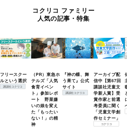
コクリコ ファミリー
人気の記事・特集
フリースクー
（PR）東急ホ
『神の蝶、舞
アーカイブ配
ルという選択
テルズ「人気
う果て』公式
信中【第67回
食育イベン
サイト
講談社児童文
講談社コクリコ
ト」参加レポ
学新人賞】受
講談社コクリコ
ート 野菜嫌
賞作家と前選
いの娘を変え
考委員に聞く
た「もったい
「児童文学創
ない！」の精
作セミナー」
神
コクリコ