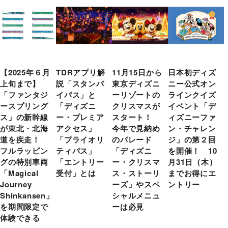
【2025年６月
TDRアプリ解
11月15日から
日本初ディズ
上旬まで】
説「スタンバ
東京ディズニ
ニー公式オン
「ファンタジ
イパス」と
ーリゾートの
ラインクイズ
ースプリング
「ディズニ
クリスマスが
イベント「デ
ス」の新幹線
ー・プレミア
スタート！
ィズニーファ
が東北・北海
アクセス」
今年で見納め
ン・チャレン
道を疾走！
「プライオリ
のパレード
ジ」の第２回
フルラッピン
ティパス」
「ディズニ
を開催！ 10
グの特別車両
「エントリー
ー・クリスマ
月31日（木）
「Magical
受付」とは
ス・ストーリ
までお得にエ
Journey
ーズ」やスペ
ントリー
Shinkansen」
シャルメニュ
を期間限定で
ーは必見
体験できる