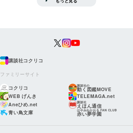
もっと見る
講談社コクリコ
ファミリーサイト
講談社の
コクリコ
動く図鑑MOVE
WEB げんき
TELEMAGA.net
講談社
Aneひめ.net
えほん通信
はやみねかおる FAN CLUB
青い鳥文庫
赤い夢学園