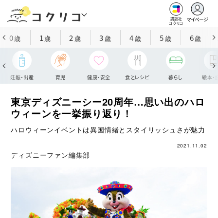
マイページ
講談社
コクリコ
0
1
2
3
4
5
6
歳
歳
歳
歳
歳
歳
歳
妊娠・出産
育児
健康・安全
食とレシピ
暮らし
絵本・
東京ディズニーシー20周年…思い出のハロ
ウィーンを一挙振り返り！
ハロウィーンイベントは異国情緒とスタイリッシュさが魅力
2021.11.02
ディズニーファン編集部