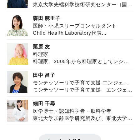
東京大学先端科学技術研究センター（国際
安全保障構想...
森田 麻里子
医師・小児スリープコンサルタント
Child Health Laboratory代表...
栗原 友
料理家
料理家 2005年から料理家としてレシピ
を紹介。東...
田中 昌子
モンテッソーリで子育て支援 エンジェル
モンテッソーリで子育て支援 エンジェル
ズハウス研究所所長
ズハウス研究...
細田 千尋
医学博士・認知科学者・脳科学者
東北大学加齢医学研究所及び、東北大学大
学院情報科学...