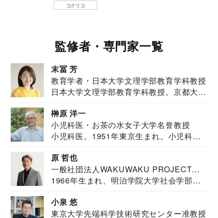
コクリコ
監修者・専門家一覧
末冨 芳
教育学者・日本大学文理学部教育学科教授
日本大学文理学部教育学科教授。京都大学
教育学部卒業...
榊原 洋一
小児科医・お茶の水女子大学名誉教授
小児科医。1951年東京生まれ。小児科
医。東京大学...
原 哲也
一般社団法人WAKUWAKU PROJECT
1966年生まれ、明治学院大学社会学部福
JAPAN代表・言語聴覚士・社会福祉士
祉学科卒業...
小泉 悠
東京大学先端科学技術研究センター准教授