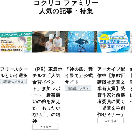
コクリコ ファミリー
人気の記事・特集
フリースクー
（PR）東急ホ
『神の蝶、舞
アーカイブ配
ルという選択
テルズ「人気
う果て』公式
信中【第67回
食育イベン
サイト
講談社児童文
講談社コクリコ
ト」参加レポ
学新人賞】受
講談社コクリコ
ート 野菜嫌
賞作家と前選
いの娘を変え
考委員に聞く
た「もったい
「児童文学創
ない！」の精
作セミナー」
神
コクリコ
コクリコ