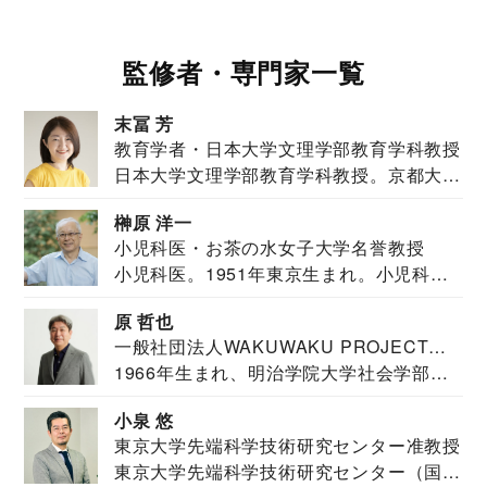
監修者・専門家一覧
末冨 芳
教育学者・日本大学文理学部教育学科教授
日本大学文理学部教育学科教授。京都大学
教育学部卒業...
榊原 洋一
小児科医・お茶の水女子大学名誉教授
小児科医。1951年東京生まれ。小児科
医。東京大学...
原 哲也
一般社団法人WAKUWAKU PROJECT
1966年生まれ、明治学院大学社会学部福
JAPAN代表・言語聴覚士・社会福祉士
祉学科卒業...
小泉 悠
東京大学先端科学技術研究センター准教授
東京大学先端科学技術研究センター（国際