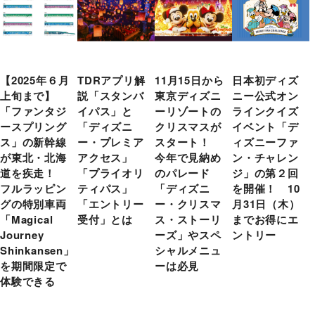
【2025年６月
TDRアプリ解
11月15日から
日本初ディズ
上旬まで】
説「スタンバ
東京ディズニ
ニー公式オン
「ファンタジ
イパス」と
ーリゾートの
ラインクイズ
ースプリング
「ディズニ
クリスマスが
イベント「デ
ス」の新幹線
ー・プレミア
スタート！
ィズニーファ
が東北・北海
アクセス」
今年で見納め
ン・チャレン
道を疾走！
「プライオリ
のパレード
ジ」の第２回
フルラッピン
ティパス」
「ディズニ
を開催！ 10
グの特別車両
「エントリー
ー・クリスマ
月31日（木）
「Magical
受付」とは
ス・ストーリ
までお得にエ
Journey
ーズ」やスペ
ントリー
Shinkansen」
シャルメニュ
を期間限定で
ーは必見
体験できる