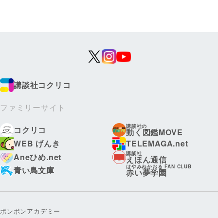
講談社コクリコ
ファミリーサイト
講談社の
コクリコ
動く図鑑MOVE
WEB げんき
TELEMAGA.net
講談社
Aneひめ.net
えほん通信
はやみねかおる FAN CLUB
青い鳥文庫
赤い夢学園
ボンボンアカデミー