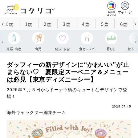
マイページ
講談社
コクリコ
0
1
2
3
4
5
6
歳
歳
歳
歳
歳
歳
歳
妊娠・出産
育児
健康・安全
食とレシピ
暮らし
絵本・
ダッフィーの新デザインに“かわいい”が止
まらない♡ 夏限定スーベニア＆メニュー
は必見【東京ディズニーシー】
2025年７月３日からドーナツ柄のキュートなデザインで登
場！
2025.07.15
海外キャラクター編集チーム