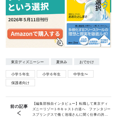
東京ディズニーシー
夏休み
おでかけ
小学５年生
小学６年生
中学生〜
保護者向け
【編集部独自インタビュー】転職して東京ディ
前の記事
ズニーリゾート®キャストの道へ ファンタジー
スプリングスで働く池場さんに聞く仕事の誇り