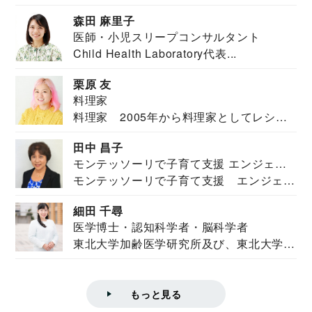
安全保障構想...
森田 麻里子
医師・小児スリープコンサルタント
Child Health Laboratory代表...
栗原 友
料理家
料理家 2005年から料理家としてレシピ
を紹介。東...
田中 昌子
モンテッソーリで子育て支援 エンジェル
モンテッソーリで子育て支援 エンジェル
ズハウス研究所所長
ズハウス研究...
細田 千尋
医学博士・認知科学者・脳科学者
東北大学加齢医学研究所及び、東北大学大
学院情報科学...
もっと見る