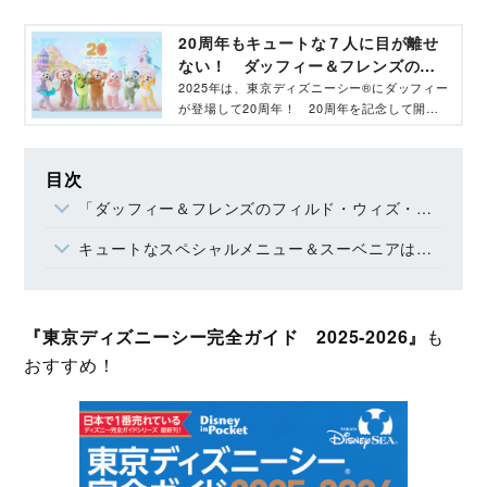
20周年もキュートな７人に目が離せ
ない！ ダッフィー＆フレンズのス
ペシャルイベントをたっぷり紹介♪‐
2025年は、東京ディズニーシー®にダッフィー
が登場して20周年！ 20周年を記念して開催
コクリコ｜講談社
されるスペシャルイベント「ダッフィー＆フレ
ンズ20周年：カラフルハピネス」の見どころ
をたっぷり紹介します♪
目次
「ダッフィー＆フレンズのフィルド・ウィズ・ジョイ！」ストーリー
キュートなスペシャルメニュー＆スーベニアは必見♡
『東京ディズニーシー完全ガイド 2025‐2026』
も
おすすめ！