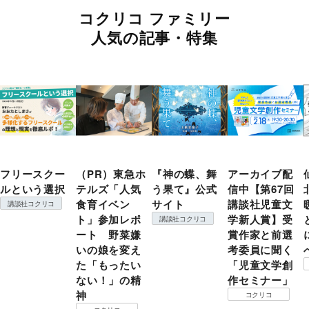
コクリコ ファミリー
人気の記事・特集
フリースクー
（PR）東急ホ
『神の蝶、舞
アーカイブ配
ルという選択
テルズ「人気
う果て』公式
信中【第67回
食育イベン
サイト
講談社児童文
講談社コクリコ
ト」参加レポ
学新人賞】受
講談社コクリコ
ート 野菜嫌
賞作家と前選
いの娘を変え
考委員に聞く
た「もったい
「児童文学創
ない！」の精
作セミナー」
神
コクリコ