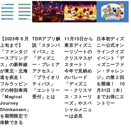
【2025年６月
TDRアプリ解
11月15日から
日本初ディズ
上旬まで】
説「スタンバ
東京ディズニ
ニー公式オン
「ファンタジ
イパス」と
ーリゾートの
ラインクイズ
ースプリング
「ディズニ
クリスマスが
イベント「デ
ス」の新幹線
ー・プレミア
スタート！
ィズニーファ
が東北・北海
アクセス」
今年で見納め
ン・チャレン
道を疾走！
「プライオリ
のパレード
ジ」の第２回
フルラッピン
ティパス」
「ディズニ
を開催！ 10
グの特別車両
「エントリー
ー・クリスマ
月31日（木）
「Magical
受付」とは
ス・ストーリ
までお得にエ
Journey
ーズ」やスペ
ントリー
Shinkansen」
シャルメニュ
を期間限定で
ーは必見
体験できる