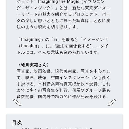
ジェクト「Imagining the Magic（イマジニン
グ・ザ・マジック）」とは、新たな東京ディズニ
ーリゾートの魅力を紹介するプロジェクト。パー
クの楽しい想いとともに撮った写真は、ときに魔
法のような瞬間を切り取ります。
「Imagining」の「in」を取ると「イメージング
（Imaging）」に。“魔法を画像化する”……タイ
トルには、そんな意味も込められています。
〈蜷川実花さん〉
写真家、映画監督、現代美術家。写真を中心とし
て、映画、映像、空間インスタレーションも多く
手掛ける。木村伊兵衛写真賞ほか数々受賞。これ
までに多くの写真集を刊行、個展やグループ展も
多数開催、国内外で精力的に作品発表を続ける。
目次