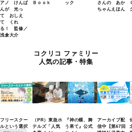
アノ けんば
Ｂｏｏｋ
ック
さんの あか
んが 光っ
ちゃんえほん
て おしえ
て くれ
る！ 監修／
浅倉大介
コクリコ ファミリー
人気の記事・特集
フリースクー
（PR）東急ホ
『神の蝶、舞
アーカイブ配
ルという選択
テルズ「人気
う果て』公式
信中【第67回