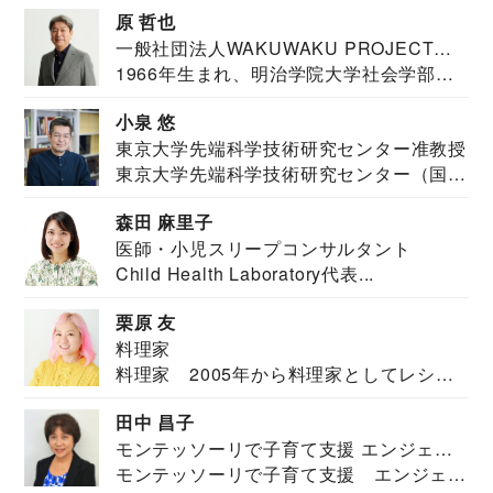
原 哲也
一般社団法人WAKUWAKU PROJECT
1966年生まれ、明治学院大学社会学部福
JAPAN代表・言語聴覚士・社会福祉士
祉学科卒業...
小泉 悠
東京大学先端科学技術研究センター准教授
東京大学先端科学技術研究センター（国際
安全保障構想...
森田 麻里子
医師・小児スリープコンサルタント
Child Health Laboratory代表...
栗原 友
料理家
料理家 2005年から料理家としてレシピ
を紹介。東...
田中 昌子
モンテッソーリで子育て支援 エンジェル
モンテッソーリで子育て支援 エンジェル
ズハウス研究所所長