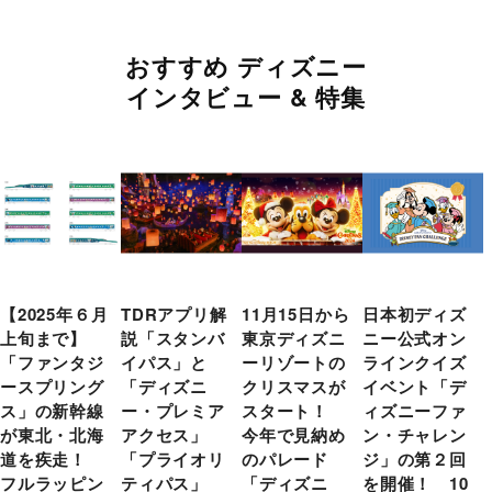
おすすめ ディズニー
インタビュー & 特集
【2025年６月
TDRアプリ解
11月15日から
日本初ディズ
上旬まで】
説「スタンバ
東京ディズニ
ニー公式オン
「ファンタジ
イパス」と
ーリゾートの
ラインクイズ
ースプリング
「ディズニ
クリスマスが
イベント「デ
ス」の新幹線
ー・プレミア
スタート！
ィズニーファ
が東北・北海
アクセス」
今年で見納め
ン・チャレン
道を疾走！
「プライオリ
のパレード
ジ」の第２回
フルラッピン
ティパス」
「ディズニ
を開催！ 10