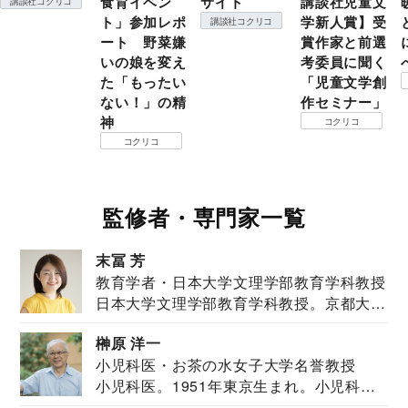
食育イベン
サイト
講談社児童文
講談社コクリコ
ト」参加レポ
学新人賞】受
講談社コクリコ
ート 野菜嫌
賞作家と前選
いの娘を変え
考委員に聞く
た「もったい
「児童文学創
ない！」の精
作セミナー」
神
コクリコ
コクリコ
監修者・専門家一覧
末冨 芳
教育学者・日本大学文理学部教育学科教授
日本大学文理学部教育学科教授。京都大学
教育学部卒業...
榊原 洋一
小児科医・お茶の水女子大学名誉教授
小児科医。1951年東京生まれ。小児科
医。東京大学...