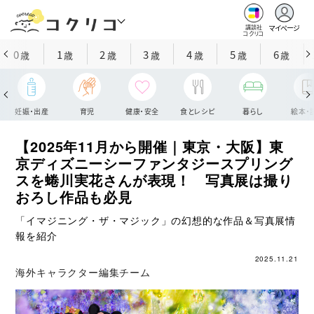
マイページ
講談社
コクリコ
0
1
2
3
4
5
6
歳
歳
歳
歳
歳
歳
歳
妊娠・出産
育児
健康・安全
食とレシピ
暮らし
絵本・
【2025年11月から開催｜東京・大阪】東
京ディズニーシーファンタジースプリング
スを蜷川実花さんが表現！ 写真展は撮り
おろし作品も必見
「イマジニング・ザ・マジック」の幻想的な作品＆写真展情
報を紹介
2025.11.21
海外キャラクター編集チーム