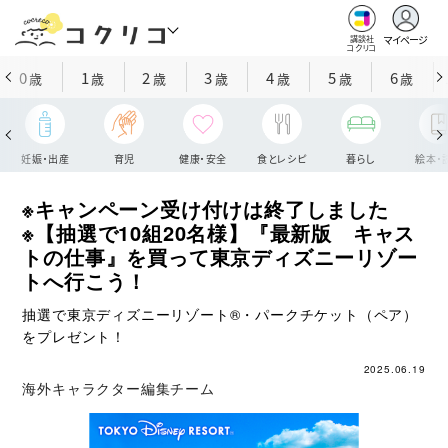
マイページ
講談社
コクリコ
0
1
2
3
4
5
6
歳
歳
歳
歳
歳
歳
歳
妊娠・出産
育児
健康・安全
食とレシピ
暮らし
絵本・
※キャンペーン受け付けは終了しました
※【抽選で10組20名様】『最新版 キャス
トの仕事』を買って東京ディズニーリゾー
トへ行こう！
抽選で東京ディズニーリゾート®・パークチケット（ペア）
をプレゼント！
2025.06.19
海外キャラクター編集チーム