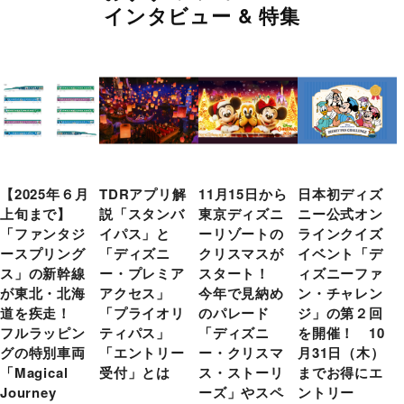
インタビュー & 特集
【2025年６月
TDRアプリ解
11月15日から
日本初ディズ
上旬まで】
説「スタンバ
東京ディズニ
ニー公式オン
「ファンタジ
イパス」と
ーリゾートの
ラインクイズ
ースプリング
「ディズニ
クリスマスが
イベント「デ
ス」の新幹線
ー・プレミア
スタート！
ィズニーファ
が東北・北海
アクセス」
今年で見納め
ン・チャレン
道を疾走！
「プライオリ
のパレード
ジ」の第２回
フルラッピン
ティパス」
「ディズニ
を開催！ 10
グの特別車両
「エントリー
ー・クリスマ
月31日（木）
「Magical
受付」とは
ス・ストーリ
までお得にエ
Journey
ーズ」やスペ
ントリー