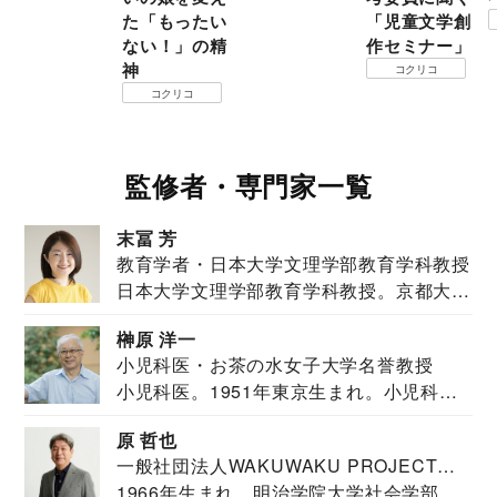
た「もったい
「児童文学創
ない！」の精
作セミナー」
神
コクリコ
コクリコ
監修者・専門家一覧
末冨 芳
教育学者・日本大学文理学部教育学科教授
日本大学文理学部教育学科教授。京都大学
教育学部卒業...
榊原 洋一
小児科医・お茶の水女子大学名誉教授
小児科医。1951年東京生まれ。小児科
医。東京大学...
原 哲也
一般社団法人WAKUWAKU PROJECT
1966年生まれ、明治学院大学社会学部福
JAPAN代表・言語聴覚士・社会福祉士