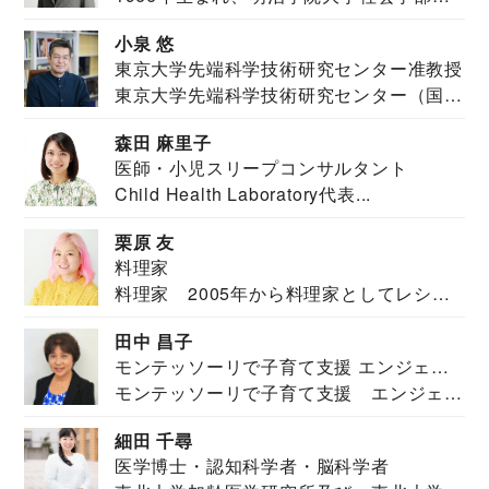
祉学科卒業...
小泉 悠
東京大学先端科学技術研究センター准教授
東京大学先端科学技術研究センター（国際
安全保障構想...
森田 麻里子
医師・小児スリープコンサルタント
Child Health Laboratory代表...
栗原 友
料理家
料理家 2005年から料理家としてレシピ
を紹介。東...
田中 昌子
モンテッソーリで子育て支援 エンジェル
モンテッソーリで子育て支援 エンジェル
ズハウス研究所所長
ズハウス研究...
細田 千尋
医学博士・認知科学者・脳科学者