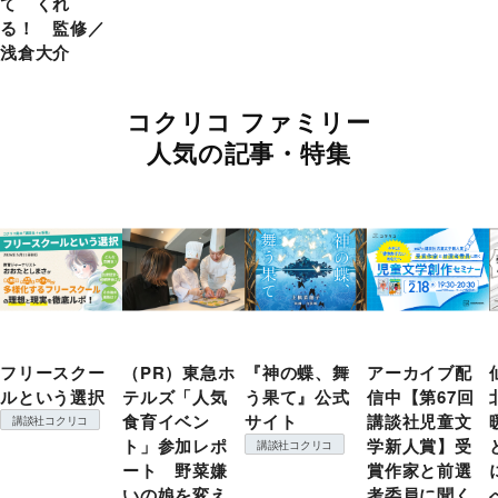
て くれ
る！ 監修／
浅倉大介
コクリコ ファミリー
人気の記事・特集
フリースクー
（PR）東急ホ
『神の蝶、舞
アーカイブ配
ルという選択
テルズ「人気
う果て』公式
信中【第67回
食育イベン
サイト
講談社児童文
講談社コクリコ
ト」参加レポ
学新人賞】受
講談社コクリコ
ート 野菜嫌
賞作家と前選
いの娘を変え
考委員に聞く