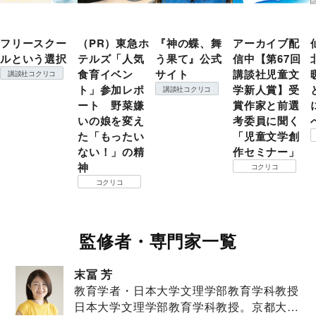
フリースクー
（PR）東急ホ
『神の蝶、舞
アーカイブ配
ルという選択
テルズ「人気
う果て』公式
信中【第67回
食育イベン
サイト
講談社児童文
講談社コクリコ
ト」参加レポ
学新人賞】受
講談社コクリコ
ート 野菜嫌
賞作家と前選
いの娘を変え
考委員に聞く
た「もったい
「児童文学創
ない！」の精
作セミナー」
神
コクリコ
コクリコ
監修者・専門家一覧
末冨 芳
教育学者・日本大学文理学部教育学科教授
日本大学文理学部教育学科教授。京都大学