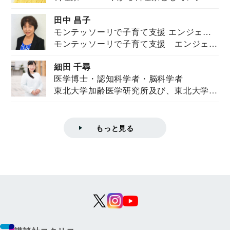
を紹介。東...
田中 昌子
モンテッソーリで子育て支援 エンジェル
モンテッソーリで子育て支援 エンジェル
ズハウス研究所所長
ズハウス研究...
細田 千尋
医学博士・認知科学者・脳科学者
東北大学加齢医学研究所及び、東北大学大
学院情報科学...
もっと見る