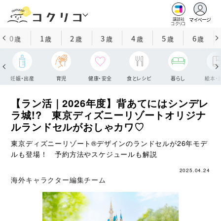
マイページ
講談社
コクリコ
0
1
2
3
4
5
6
歳
歳
歳
歳
歳
歳
歳
妊娠・出産
育児
健康・安全
食とレシピ
暮らし
絵本・
【ラン活｜2026年度】背あてにはシンデレ
ラ城!? 東京ディズニーリゾートオリジナ
ルランドセルがおしゃカワ♡
東京ディズニーリゾート®デザインのランドセルが26年モデ
ルも登場！ 予約方法やスケジュールも解説
2025.04.24
海外キャラクター編集チーム