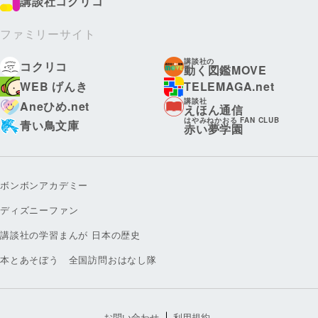
講談社コクリコ
ファミリーサイト
講談社の
コクリコ
動く図鑑MOVE
WEB げんき
TELEMAGA.net
講談社
Aneひめ.net
えほん通信
はやみねかおる FAN CLUB
青い鳥文庫
赤い夢学園
ボンボンアカデミー
ディズニーファン
講談社の学習まんが 日本の歴史
本とあそぼう 全国訪問おはなし隊
お問い合わせ
利用規約