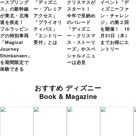
ースプリング
「ディズニ
クリスマスが
イベント「デ
ス」の新幹線
ー・プレミア
スタート！
ィズニーファ
が東北・北海
アクセス」
今年で見納め
ン・チャレン
道を疾走！
「プライオリ
のパレード
ジ」の第２回
フルラッピン
ティパス」
「ディズニ
を開催！ 10
グの特別車両
「エントリー
ー・クリスマ
月31日（木）
「Magical
受付」とは
ス・ストーリ
までお得にエ
Journey
ーズ」やスペ
ントリー
Shinkansen」
シャルメニュ
を期間限定で
ーは必見
体験できる
おすすめ ディズニー
Book & Magazine