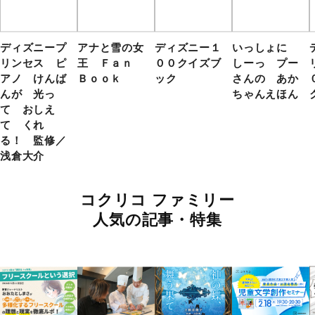
ディズニープ
アナと雪の女
ディズニー１
いっしょに
リンセス ピ
王 Ｆａｎ
００クイズブ
しーっ プー
アノ けんば
Ｂｏｏｋ
ック
さんの あか
んが 光っ
ちゃんえほん
て おしえ
て くれ
る！ 監修／
浅倉大介
コクリコ ファミリー
人気の記事・特集