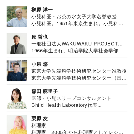
教育学部卒業...
榊原 洋一
小児科医・お茶の水女子大学名誉教授
小児科医。1951年東京生まれ。小児科
医。東京大学...
原 哲也
一般社団法人WAKUWAKU PROJECT
1966年生まれ、明治学院大学社会学部福
JAPAN代表・言語聴覚士・社会福祉士
祉学科卒業...
小泉 悠
東京大学先端科学技術研究センター准教授
東京大学先端科学技術研究センター（国際
安全保障構想...
森田 麻里子
医師・小児スリープコンサルタント
Child Health Laboratory代表...
栗原 友
料理家
料理家 2005年から料理家としてレシピ