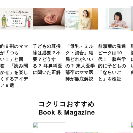
約９割のママ
子どもの耳掃
「母乳・ミル
前頭葉の発達
が「つら
除は必要？不
ク・混合」結
ピークは10
い！」と回
要？どうす
局どれがいい
代！ 脳科学
答 「読み聞
る？ 耳鼻科医
の？ 東大医学
的に子どもの
かせ」を楽し
に聞いた正解
部卒のママ医
「ならいご
くするアイデ
師が徹底解説
と」を検証
ア９選
コクリコおすすめ
Book & Magazine