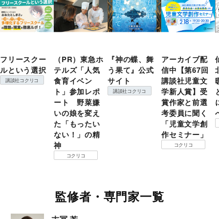
フリースクー
（PR）東急ホ
『神の蝶、舞
アーカイブ配
ルという選択
テルズ「人気
う果て』公式
信中【第67回
食育イベン
サイト
講談社児童文
講談社コクリコ
ト」参加レポ
学新人賞】受
講談社コクリコ
ート 野菜嫌
賞作家と前選
いの娘を変え
考委員に聞く
た「もったい
「児童文学創
ない！」の精
作セミナー」
神
コクリコ
コクリコ
監修者・専門家一覧