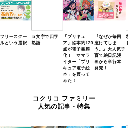
フリースクー
５文字で四字
「プリキュ
『なぜか毎回
ルという選択
熟語
ア」絵本約120
泣けてしま
点が電子書籍
う...』大人気子
化！ ママラ
育て絵日記漫
イター「プリ
画から単行本
キュア電子絵
発売！
本」を買って
みた！
コクリコ ファミリー
人気の記事・特集