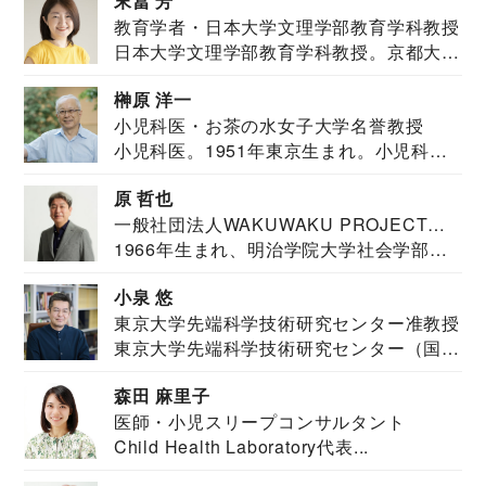
末冨 芳
教育学者・日本大学文理学部教育学科教授
日本大学文理学部教育学科教授。京都大学
教育学部卒業...
榊原 洋一
小児科医・お茶の水女子大学名誉教授
小児科医。1951年東京生まれ。小児科
医。東京大学...
原 哲也
一般社団法人WAKUWAKU PROJECT
1966年生まれ、明治学院大学社会学部福
JAPAN代表・言語聴覚士・社会福祉士
祉学科卒業...
小泉 悠
東京大学先端科学技術研究センター准教授
東京大学先端科学技術研究センター（国際
安全保障構想...
森田 麻里子
医師・小児スリープコンサルタント
Child Health Laboratory代表...