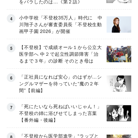
をバラしたのは…《第２話》
小中学校「不登校35万人」時代に 中
川翔子さんが審査委員長「不登校生動
画甲子園 2026」が開催
【不登校】で成績オール１から公立大
医学部へ 中２で起立性調節障害「治
るまで３年」の診断 そのとき母は
「正社員になれば安心」のはずが…シ
ングルマザーを待っていた“魔の２年
間”【前編】
「死にたいなら死ねばいいじゃん！」
不登校の姉に浴びせてしまった言葉
【番外編・後編】
「不登校から医学部進学」“ラップと