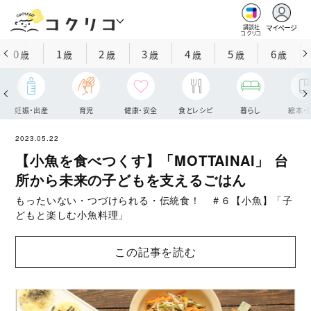
マイページ
講談社
コクリコ
0
1
2
3
4
5
6
歳
歳
歳
歳
歳
歳
歳
妊娠・出産
育児
健康・安全
食とレシピ
暮らし
絵本・
2023.05.22
【小魚を食べつくす】「MOTTAINAI」 台
所から未来の子どもを支えるごはん
もったいない・つづけられる・伝統食！ ＃６【小魚】「子
どもと楽しむ小魚料理」
この記事を読む