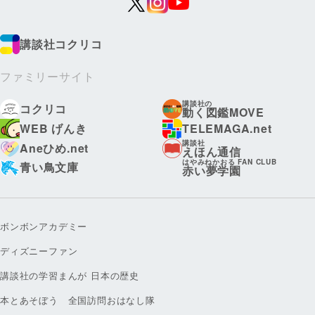
講談社コクリコ
ファミリーサイト
講談社の
コクリコ
動く図鑑MOVE
WEB げんき
TELEMAGA.net
講談社
Aneひめ.net
えほん通信
はやみねかおる FAN CLUB
青い鳥文庫
赤い夢学園
ボンボンアカデミー
ディズニーファン
講談社の学習まんが 日本の歴史
本とあそぼう 全国訪問おはなし隊