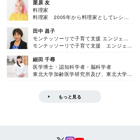
栗原 友
料理家
料理家 2005年から料理家としてレシピ
を紹介。東...
田中 昌子
モンテッソーリで子育て支援 エンジェル
モンテッソーリで子育て支援 エンジェル
ズハウス研究所所長
ズハウス研究...
細田 千尋
医学博士・認知科学者・脳科学者
東北大学加齢医学研究所及び、東北大学大
学院情報科学...
もっと見る