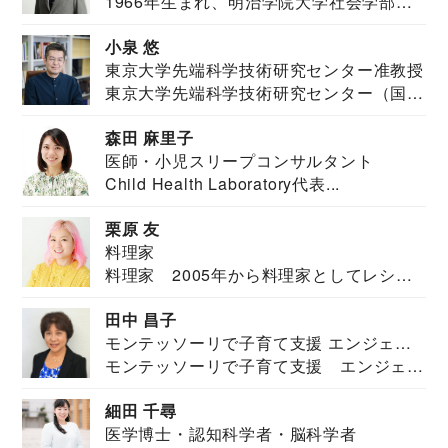
1966年生まれ、明治学院大学社会学部福
JAPAN代表・言語聴覚士・社会福祉士
祉学科卒業...
小泉 悠
東京大学先端科学技術研究センター准教授
東京大学先端科学技術研究センター（国際
安全保障構想...
森田 麻里子
医師・小児スリープコンサルタント
Child Health Laboratory代表...
栗原 友
料理家
料理家 2005年から料理家としてレシピ
を紹介。東...
田中 昌子
モンテッソーリで子育て支援 エンジェル
モンテッソーリで子育て支援 エンジェル
ズハウス研究所所長
ズハウス研究...
細田 千尋
医学博士・認知科学者・脳科学者