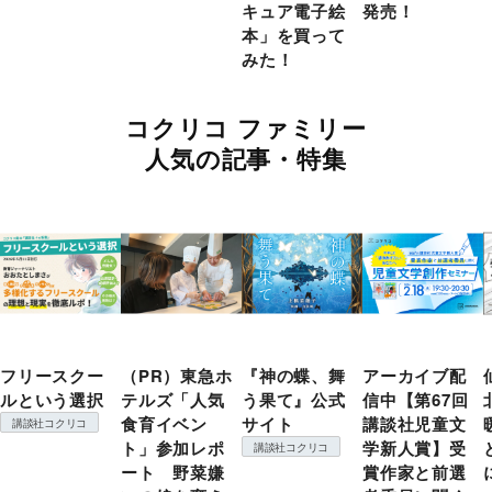
キュア電子絵
発売！
本」を買って
みた！
コクリコ ファミリー
人気の記事・特集
フリースクー
（PR）東急ホ
『神の蝶、舞
アーカイブ配
ルという選択
テルズ「人気
う果て』公式
信中【第67回
食育イベン
サイト
講談社児童文
講談社コクリコ
ト」参加レポ
学新人賞】受
講談社コクリコ
ート 野菜嫌
賞作家と前選