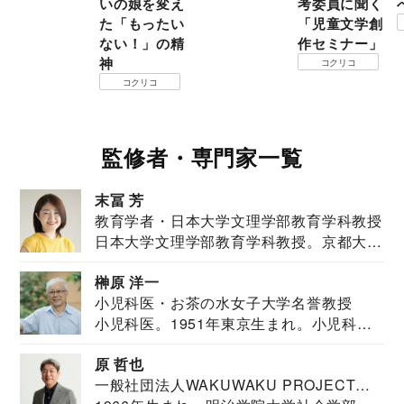
いの娘を変え
考委員に聞く
た「もったい
「児童文学創
ない！」の精
作セミナー」
神
コクリコ
コクリコ
監修者・専門家一覧
末冨 芳
教育学者・日本大学文理学部教育学科教授
日本大学文理学部教育学科教授。京都大学
教育学部卒業...
榊原 洋一
小児科医・お茶の水女子大学名誉教授
小児科医。1951年東京生まれ。小児科
医。東京大学...
原 哲也
一般社団法人WAKUWAKU PROJECT