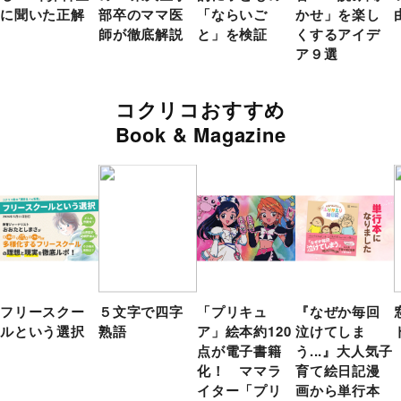
に聞いた正解
部卒のママ医
「ならいご
かせ」を楽し
師が徹底解説
と」を検証
くするアイデ
ア９選
コクリコおすすめ
Book & Magazine
フリースクー
５文字で四字
「プリキュ
『なぜか毎回
ルという選択
熟語
ア」絵本約120
泣けてしま
点が電子書籍
う...』大人気子
化！ ママラ
育て絵日記漫
イター「プリ
画から単行本