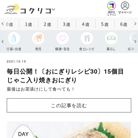
マイページ
講談社
コクリコ
0
1
2
3
4
5
6
歳
歳
歳
歳
歳
歳
歳
妊娠・出産
育児
健康・安全
食とレシピ
暮らし
絵本・
2021.10.15
毎日公開！〔おにぎりレシピ30〕15個目
じゃこ入り焼きおにぎり
最後はお茶漬けにして食べても！
この記事を読む