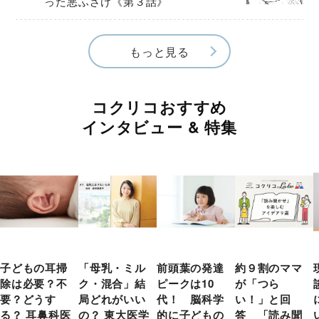
った悪ふざけ《第３話》
もっと見る
コクリコおすすめ
インタビュー & 特集
子どもの耳掃
「母乳・ミル
前頭葉の発達
約９割のママ
除は必要？不
ク・混合」結
ピークは10
が「つら
要？どうす
局どれがいい
代！ 脳科学
い！」と回
る？ 耳鼻科医
の？ 東大医学
的に子どもの
答 「読み聞