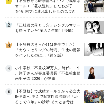
【不登校から医学部へ】中２で成績は
オール１「昼夜逆転」したわが子
を”夜遊び”に連れ出した母の気づき
「正社員の落とし穴」シングルマザー
を待っていた“魔の２年間”【後編】
【不登校のきっかけは先生でした】
「カウンセリングの時間」生徒の情報
をバラしたのは…《第２話》
小中学校「不登校35万人」時代に 中
川翔子さんが審査委員長「不登校生動
画甲子園 2026」が開催
【不登校】で成績オール１から公立大
医学部へ 中２で起立性調節障害「治
るまで３年」の診断 そのとき母は