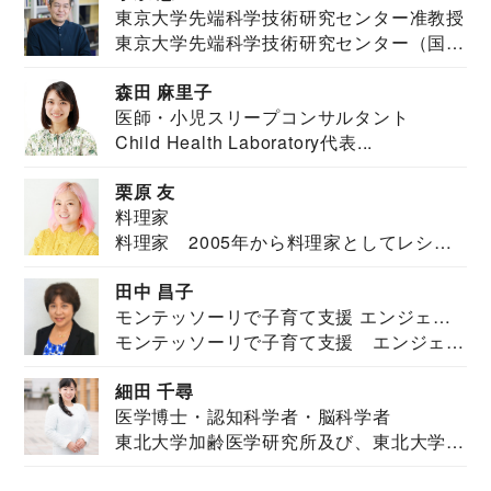
東京大学先端科学技術研究センター准教授
東京大学先端科学技術研究センター（国際
安全保障構想...
森田 麻里子
医師・小児スリープコンサルタント
Child Health Laboratory代表...
栗原 友
料理家
料理家 2005年から料理家としてレシピ
を紹介。東...
田中 昌子
モンテッソーリで子育て支援 エンジェル
モンテッソーリで子育て支援 エンジェル
ズハウス研究所所長
ズハウス研究...
細田 千尋
医学博士・認知科学者・脳科学者
東北大学加齢医学研究所及び、東北大学大
学院情報科学...