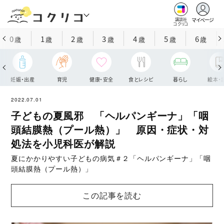
マイページ
講談社
コクリコ
0
1
2
3
4
5
6
歳
歳
歳
歳
歳
歳
歳
妊娠・出産
育児
健康・安全
食とレシピ
暮らし
絵本・
2022.07.01
子どもの夏風邪 「ヘルパンギーナ」「咽
頭結膜熱（プール熱）」 原因・症状・対
処法を小児科医が解説
夏にかかりやすい子どもの病気＃２「ヘルパンギーナ」「咽
頭結膜熱（プール熱）」
この記事を読む