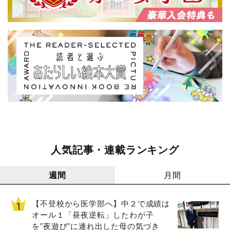
人気記事・連載ランキング
週間
月間
【不登校から医学部へ】中２で成績は
オール１「昼夜逆転」したわが子
を”夜遊び”に連れ出した母の気づき