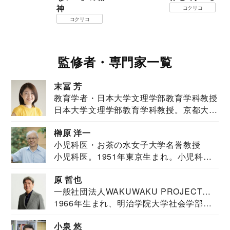
神
コクリコ
コクリコ
監修者・専門家一覧
末冨 芳
教育学者・日本大学文理学部教育学科教授
日本大学文理学部教育学科教授。京都大学
教育学部卒業...
榊原 洋一
小児科医・お茶の水女子大学名誉教授
小児科医。1951年東京生まれ。小児科
医。東京大学...
原 哲也
一般社団法人WAKUWAKU PROJECT
1966年生まれ、明治学院大学社会学部福
JAPAN代表・言語聴覚士・社会福祉士
祉学科卒業...
小泉 悠