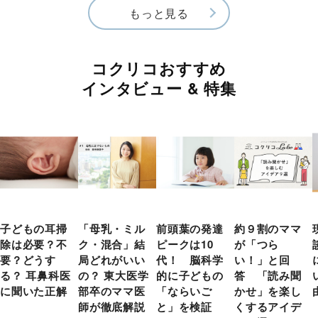
もっと見る
コクリコおすすめ
インタビュー & 特集
子どもの耳掃
「母乳・ミル
前頭葉の発達
約９割のママ
除は必要？不
ク・混合」結
ピークは10
が「つら
要？どうす
局どれがいい
代！ 脳科学
い！」と回
る？ 耳鼻科医
の？ 東大医学
的に子どもの
答 「読み聞
に聞いた正解
部卒のママ医
「ならいご
かせ」を楽し
師が徹底解説
と」を検証
くするアイデ