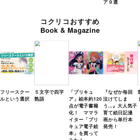
ア９選
コクリコおすすめ
Book & Magazine
フリースクー
５文字で四字
「プリキュ
『なぜか毎回
ルという選択
熟語
ア」絵本約120
泣けてしま
点が電子書籍
う...』大人気子
化！ ママラ
育て絵日記漫
イター「プリ
画から単行本
キュア電子絵
発売！
本」を買って
みた！