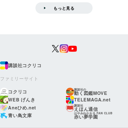
もっと見る
講談社コクリコ
ファミリーサイト
講談社の
コクリコ
動く図鑑MOVE
WEB げんき
TELEMAGA.net
講談社
Aneひめ.net
えほん通信
はやみねかおる FAN CLUB
青い鳥文庫
赤い夢学園