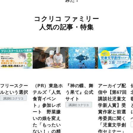
コクリコ ファミリー
人気の記事・特集
フリースクー
（PR）東急ホ
『神の蝶、舞
アーカイブ配
ルという選択
テルズ「人気
う果て』公式
信中【第67回
食育イベン
サイト
講談社児童文
講談社コクリコ
ト」参加レポ
学新人賞】受
講談社コクリコ
ート 野菜嫌
賞作家と前選
いの娘を変え
考委員に聞く
た「もったい
「児童文学創
ない！」の精
作セミナー」