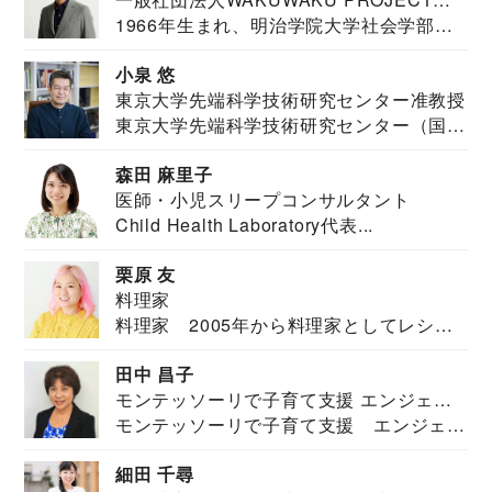
1966年生まれ、明治学院大学社会学部福
JAPAN代表・言語聴覚士・社会福祉士
祉学科卒業...
小泉 悠
東京大学先端科学技術研究センター准教授
東京大学先端科学技術研究センター（国際
安全保障構想...
森田 麻里子
医師・小児スリープコンサルタント
Child Health Laboratory代表...
栗原 友
料理家
料理家 2005年から料理家としてレシピ
を紹介。東...
田中 昌子
モンテッソーリで子育て支援 エンジェル
モンテッソーリで子育て支援 エンジェル
ズハウス研究所所長
ズハウス研究...
細田 千尋