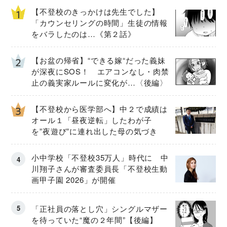
【不登校のきっかけは先生でした】
「カウンセリングの時間」生徒の情報
をバラしたのは…《第２話》
【お盆の帰省】“できる嫁“だった義妹
が深夜にSOS！ エアコンなし・肉禁
止の義実家ルールに変化が…〈後編〉
【不登校から医学部へ】中２で成績は
オール１「昼夜逆転」したわが子
を”夜遊び”に連れ出した母の気づき
小中学校「不登校35万人」時代に 中
川翔子さんが審査委員長「不登校生動
画甲子園 2026」が開催
「正社員の落とし穴」シングルマザー
を待っていた“魔の２年間”【後編】