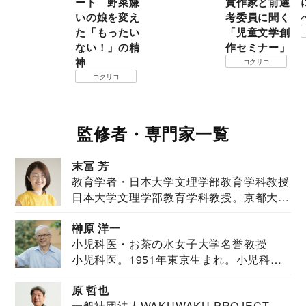
ート 野菜嫌
賞作家と前選
いの娘を変え
考委員に聞く
た「もったい
「児童文学創
ない！」の精
作セミナー」
神
コクリコ
コクリコ
監修者・専門家一覧
末冨 芳
教育学者・日本大学文理学部教育学科教授
日本大学文理学部教育学科教授。京都大学
教育学部卒業...
榊原 洋一
小児科医・お茶の水女子大学名誉教授
小児科医。1951年東京生まれ。小児科
医。東京大学...
原 哲也
一般社団法人WAKUWAKU PROJECT