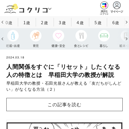
マイページ
講談社
コクリコ
0
1
2
3
4
5
6
歳
歳
歳
歳
歳
歳
歳
妊娠・出産
育児
健康・安全
食とレシピ
暮らし
絵本・
2024.03.18
人間関係をすぐに「リセット」したくなる
人の特徴とは 早稲田大学の教授が解説
早稲田大学の教授・石田光規さんが教える「友だちがしんど
い」がなくなる方法（２）
この記事を読む