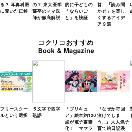
る？ 耳鼻科医
の？ 東大医学
的に子どもの
答 「読み聞
に聞いた正解
部卒のママ医
「ならいご
かせ」を楽し
師が徹底解説
と」を検証
くするアイデ
ア９選
コクリコおすすめ
Book & Magazine
フリースクー
５文字で四字
「プリキュ
『なぜか毎回
ルという選択
熟語
ア」絵本約120
泣けてしま
点が電子書籍
う...』大人気子
化！ ママラ
育て絵日記漫