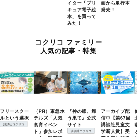
イター「プリ
画から単行本
キュア電子絵
発売！
本」を買って
みた！
コクリコ ファミリー
人気の記事・特集
フリースクー
（PR）東急ホ
『神の蝶、舞
アーカイブ配
ルという選択
テルズ「人気
う果て』公式
信中【第67回
食育イベン
サイト
講談社児童文
講談社コクリコ
ト」参加レポ
学新人賞】受
講談社コクリコ