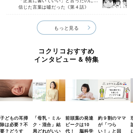
「正直に書いていい」と言ったのに…
信じた言葉は噓だった《第４話》
もっと見る
コクリコおすすめ
インタビュー & 特集
子どもの耳掃
「母乳・ミル
前頭葉の発達
約９割のママ
除は必要？不
ク・混合」結
ピークは10
が「つら
要？どうす
局どれがいい
代！ 脳科学
い！」と回