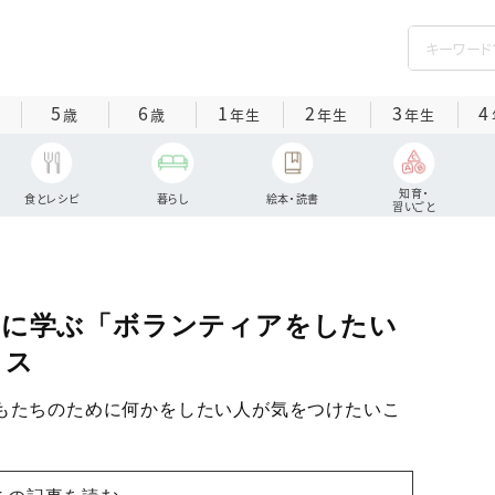
5
6
1
2
3
4
歳
歳
年生
年生
年生
知育・
食とレシピ
暮らし
絵本・読書
習いごと
親に学ぶ「ボランティアをしたい
イス
もたちのために何かをしたい人が気をつけたいこ