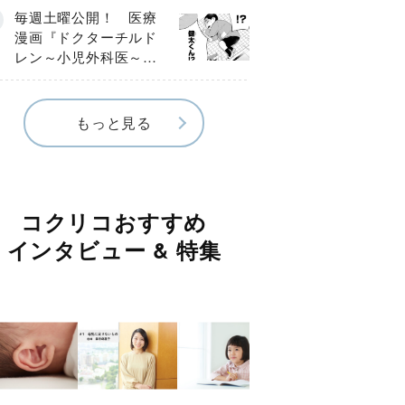
編】
毎週土曜公開！ 医療
漫画『ドクターチルド
レン～小児外科医～』
【Episode.４】
もっと見る
コクリコおすすめ
インタビュー & 特集