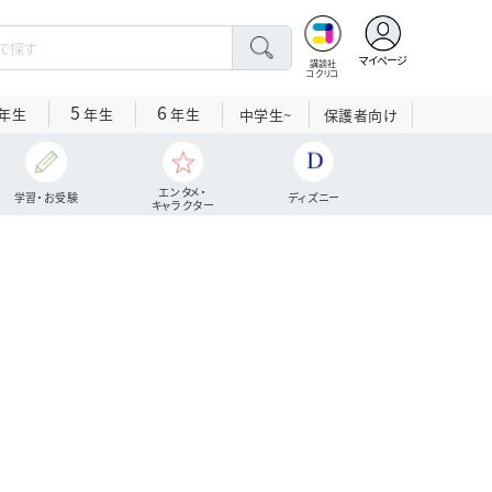
マイページ
講談社
コクリコ
5
6
年生
年生
年生
中学生~
保護者向け
エンタメ・
学習・お受験
ディズニー
キャラクター