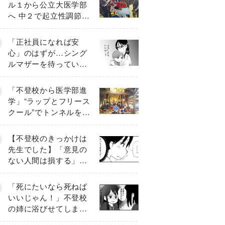
ル１から公立大医学部
へ 中２で起立性調節障
害「治るまで３年」の
診断 そのとき母は
「正社員になれば安
心」のはずが…シング
ルマザーを待ってい
た“魔の２年間”【前編】
「不登校から医学部進
学」“ラップとフリース
クール”でトンネルを脱
して高校受験へ〔元野
球少年の実話〕
【不登校のきっかけは
先生でした】「意見の
ない人間は損する」担
任の一言が苦しみに…
《第１話》
「死にたいなら死ねば
いいじゃん！」不登校
の姉に浴びせてしまっ
た言葉【番外編・後