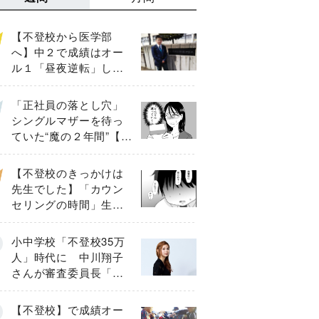
【不登校から医学部
へ】中２で成績はオー
ル１「昼夜逆転」した
わが子を”夜遊び”に連れ
出した母の気づき
「正社員の落とし穴」
シングルマザーを待っ
ていた“魔の２年間”【後
編】
【不登校のきっかけは
先生でした】「カウン
セリングの時間」生徒
の情報をバラしたの
は…《第２話》
小中学校「不登校35万
人」時代に 中川翔子
さんが審査委員長「不
登校生動画甲子園
2026」が開催
【不登校】で成績オー