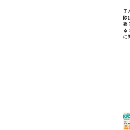
子
除
要
る
に