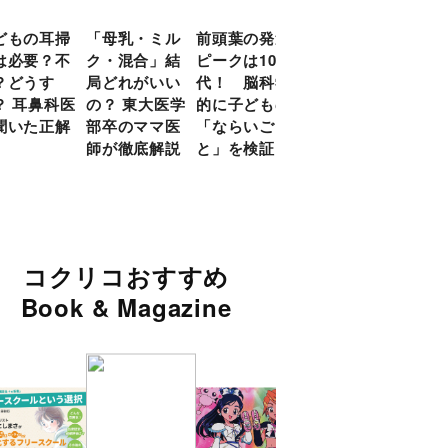
どもの耳掃
「母乳・ミル
前頭葉の発達
約９割のママ
現役
は必要？不
ク・混合」結
ピークは10
が「つら
談員
？どうす
局どれがいい
代！ 脳科学
い！」と回
に偏
？ 耳鼻科医
の？ 東大医学
的に子どもの
答 「読み聞
い」
聞いた正解
部卒のママ医
「ならいご
かせ」を楽し
由
師が徹底解説
と」を検証
くするアイデ
ア９選
コクリコおすすめ
Book & Magazine