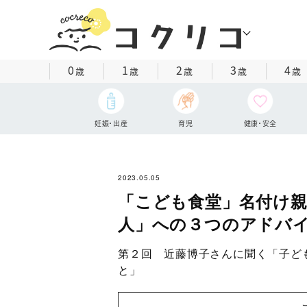
0
1
2
3
4
歳
歳
歳
歳
歳
妊娠・出産
育児
健康・安全
2023.05.05
「こども食堂」名付け
人」への３つのアドバ
第２回 近藤博子さんに聞く「子ど
と」