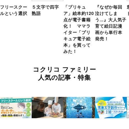
フリースクー
５文字で四字
「プリキュ
『なぜか毎回
ルという選択
熟語
ア」絵本約120
泣けてしま
点が電子書籍
う...』大人気子
化！ ママラ
育て絵日記漫
イター「プリ
画から単行本
キュア電子絵
発売！
本」を買って
みた！
コクリコ ファミリー
人気の記事・特集