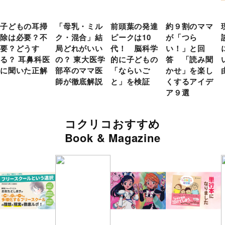
子どもの耳掃
「母乳・ミル
前頭葉の発達
約９割のママ
除は必要？不
ク・混合」結
ピークは10
が「つら
要？どうす
局どれがいい
代！ 脳科学
い！」と回
る？ 耳鼻科医
の？ 東大医学
的に子どもの
答 「読み聞
に聞いた正解
部卒のママ医
「ならいご
かせ」を楽し
師が徹底解説
と」を検証
くするアイデ
ア９選
コクリコおすすめ
Book & Magazine