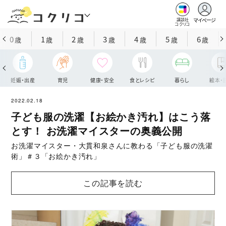
マイページ
講談社
コクリコ
0
1
2
3
4
5
6
歳
歳
歳
歳
歳
歳
歳
妊娠・出産
育児
健康・安全
食とレシピ
暮らし
絵本・
2022.02.18
子ども服の洗濯【お絵かき汚れ】はこう落
とす！ お洗濯マイスターの奥義公開
お洗濯マイスター・大貫和泉さんに教わる「子ども服の洗濯
術」＃３「お絵かき汚れ」
この記事を読む