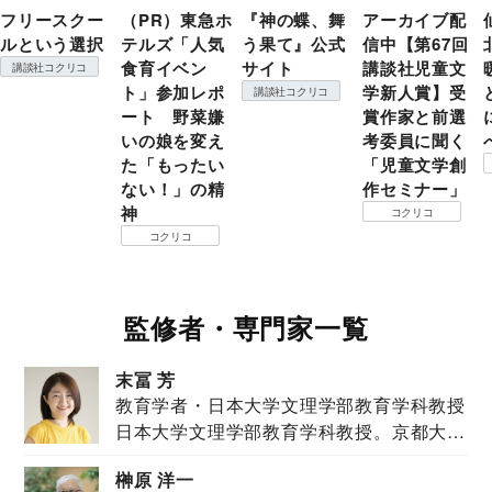
フリースクー
（PR）東急ホ
『神の蝶、舞
アーカイブ配
ルという選択
テルズ「人気
う果て』公式
信中【第67回
食育イベン
サイト
講談社児童文
講談社コクリコ
ト」参加レポ
学新人賞】受
講談社コクリコ
ート 野菜嫌
賞作家と前選
いの娘を変え
考委員に聞く
た「もったい
「児童文学創
ない！」の精
作セミナー」
神
コクリコ
コクリコ
監修者・専門家一覧
末冨 芳
教育学者・日本大学文理学部教育学科教授
日本大学文理学部教育学科教授。京都大学
教育学部卒業...
榊原 洋一