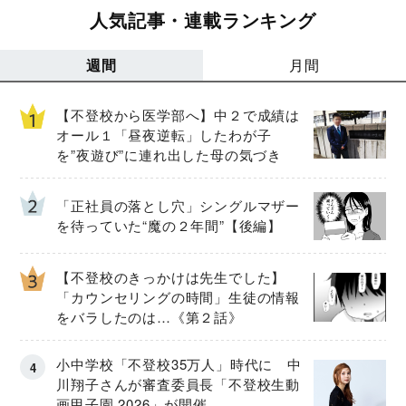
人気記事・連載ランキング
週間
月間
【不登校から医学部へ】中２で成績は
オール１「昼夜逆転」したわが子
を”夜遊び”に連れ出した母の気づき
「正社員の落とし穴」シングルマザー
を待っていた“魔の２年間”【後編】
【不登校のきっかけは先生でした】
「カウンセリングの時間」生徒の情報
をバラしたのは…《第２話》
小中学校「不登校35万人」時代に 中
川翔子さんが審査委員長「不登校生動
画甲子園 2026」が開催