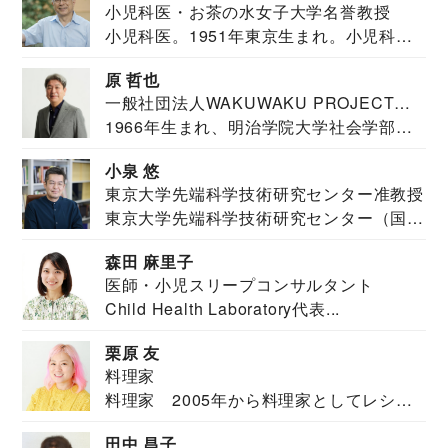
小児科医・お茶の水女子大学名誉教授
小児科医。1951年東京生まれ。小児科
医。東京大学...
原 哲也
一般社団法人WAKUWAKU PROJECT
1966年生まれ、明治学院大学社会学部福
JAPAN代表・言語聴覚士・社会福祉士
祉学科卒業...
小泉 悠
東京大学先端科学技術研究センター准教授
東京大学先端科学技術研究センター（国際
安全保障構想...
森田 麻里子
医師・小児スリープコンサルタント
Child Health Laboratory代表...
栗原 友
料理家
料理家 2005年から料理家としてレシピ
を紹介。東...
田中 昌子