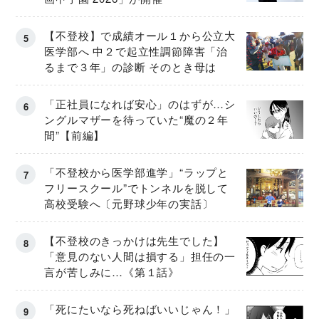
【不登校】で成績オール１から公立大
医学部へ 中２で起立性調節障害「治
るまで３年」の診断 そのとき母は
「正社員になれば安心」のはずが…シ
ングルマザーを待っていた“魔の２年
間”【前編】
「不登校から医学部進学」“ラップと
フリースクール”でトンネルを脱して
高校受験へ〔元野球少年の実話〕
【不登校のきっかけは先生でした】
「意見のない人間は損する」担任の一
言が苦しみに…《第１話》
「死にたいなら死ねばいいじゃん！」