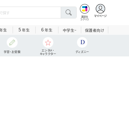
マイページ
講談社
コクリコ
5
6
年生
年生
年生
中学生~
保護者向け
エンタメ・
学習・お受験
ディズニー
キャラクター