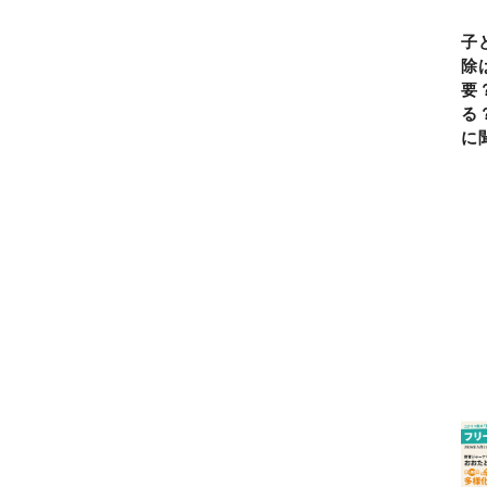
子
除
要
る
に