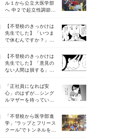
ル１から公立大医学部
へ 中２で起立性調節障
害「治るまで３年」の
診断 そのとき母は
【不登校のきっかけは
先生でした】「いつま
で休むんですか？」追
い詰められる母と息子
《第６話》
【不登校のきっかけは
先生でした】「意見の
ない人間は損する」担
任の一言が苦しみに…
《第１話》
「正社員になれば安
心」のはずが…シング
ルマザーを待ってい
た“魔の２年間”【前編】
「不登校から医学部進
学」“ラップとフリース
クール”でトンネルを脱
して高校受験へ〔元野