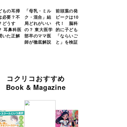
どもの耳掃
「母乳・ミル
前頭葉の発達
約９割のママ
現役
は必要？不
ク・混合」結
ピークは10
が「つら
談員
？どうす
局どれがいい
代！ 脳科学
い！」と回
に偏
？ 耳鼻科医
の？ 東大医学
的に子どもの
答 「読み聞
い」
聞いた正解
部卒のママ医
「ならいご
かせ」を楽し
由
師が徹底解説
と」を検証
くするアイデ
ア９選
コクリコおすすめ
Book & Magazine