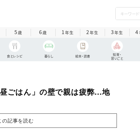
5
6
1
2
3
4
歳
歳
年生
年生
年生
知育・
食とレシピ
暮らし
絵本・読書
習いごと
お昼ごはん」の壁で親は疲弊…地
この記事を読む