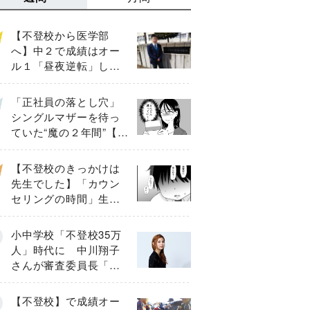
【不登校から医学部
へ】中２で成績はオー
ル１「昼夜逆転」した
わが子を”夜遊び”に連れ
出した母の気づき
「正社員の落とし穴」
シングルマザーを待っ
ていた“魔の２年間”【後
編】
【不登校のきっかけは
先生でした】「カウン
セリングの時間」生徒
の情報をバラしたの
は…《第２話》
小中学校「不登校35万
人」時代に 中川翔子
さんが審査委員長「不
登校生動画甲子園
2026」が開催
【不登校】で成績オー