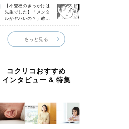
球少年の実話〕
【不登校のきっかけは
先生でした】「メンタ
ルがヤバいの？」教室
で始まった悪ふざけ
《第３話》
もっと見る
コクリコおすすめ
インタビュー & 特集