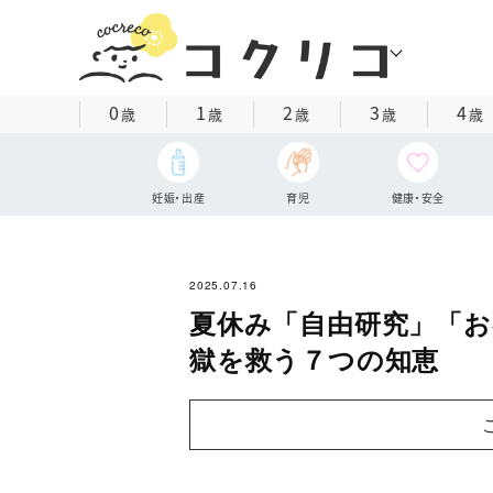
0
1
2
3
4
歳
歳
歳
歳
歳
妊娠・出産
育児
健康・安全
2025.07.16
夏休み「自由研究」「
獄を救う７つの知恵