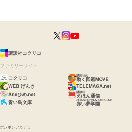
講談社コクリコ
ファミリーサイト
講談社の
コクリコ
動く図鑑MOVE
WEB げんき
TELEMAGA.net
講談社
Aneひめ.net
えほん通信
はやみねかおる FAN CLUB
青い鳥文庫
赤い夢学園
ボンボンアカデミー