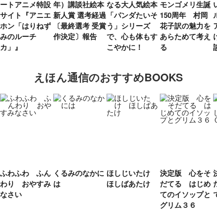
ートアニメ特設
年）講談社絵本
なる大人気絵本
モンゴメリ生誕
サイト『アニエ
新人賞 選考経過
「パンダたいそ
150周年 村岡
ホン「はりねず
〔最終選考 受賞
う」シリーズ
花子訳の魅力を
みのルーチ
作決定〕報告
で、心も体もす
あらためて考え
カ」』
こやかに！
る
えほん通信のおすすめBOOKS
ふわふわ ふん
くるみのなかに
ほしじいたけ
決定版 心をそ
わり おやすみ
は
ほしばあたけ
だてる はじめ
なさい
てのイソップと
グリム３６