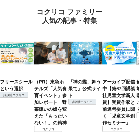
コクリコ ファミリー
人気の記事・特集
フリースクール
（PR）東急ホ
『神の蝶、舞う
アーカイブ配信
という選択
テルズ「人気食
果て』公式サイ
中【第67回講談
育イベント」参
ト
社児童文学新人
講談社コクリコ
加レポート 野
賞】受賞作家と
講談社コクリコ
菜嫌いの娘を変
前選考委員に聞
えた「もったい
く「児童文学創
ない！」の精神
作セミナー」
コクリコ
コクリコ