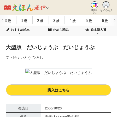
マイページ
講談社
コクリコ
0
1
2
3
4
5
6
歳
歳
歳
歳
歳
歳
歳
おすすめ絵本
ためし読み
絵本新人賞
大型版 だいじょうぶ だいじょうぶ
文・絵：いとう ひろし
購入はこちら
発売日
2006/10/26
価格
定価:本体1300円(税別)