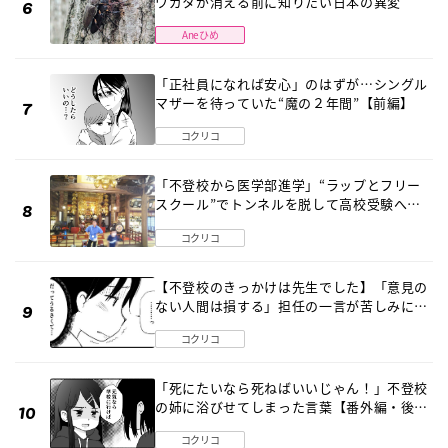
ワガタが消える前に知りたい日本の異変
Aneひめ
「正社員になれば安心」のはずが…シングル
マザーを待っていた“魔の２年間”【前編】
コクリコ
「不登校から医学部進学」“ラップとフリー
スクール”でトンネルを脱して高校受験へ
〔元野球少年の実話〕
コクリコ
【不登校のきっかけは先生でした】「意見の
ない人間は損する」担任の一言が苦しみに…
《第１話》
コクリコ
「死にたいなら死ねばいいじゃん！」不登校
の姉に浴びせてしまった言葉【番外編・後
編】
コクリコ