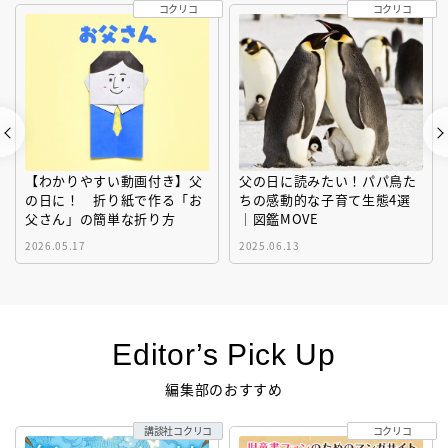
コクリコ
コクリコ
【わかりやすい動画付き】父
父の日に読みたい！パパ鳥た
の日に！ 折り紙で作る「お
ちの感動的な子育て生態4選
父さん」の簡単な折り方
｜図鑑MOVE
2026.05.17
2025.06.13
Editor’s Pick Up
編集部のおすすめ
講談社コクリコ
コクリコ