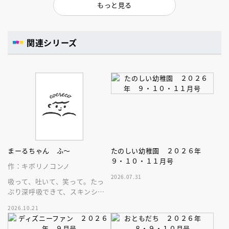
もっと見る
関連シリーズ
まーるちゃん ふ～
たのしい幼稚園 ２０２６年
９・１０・１１月号
作：キボリノコンノ
2026.07.31
吸って、吐いて、笑って。たっ
ぷり深呼吸できて、スキンシッ
プが楽しめる、大人気木彫作
2026.10.21
家、キボリノコンノ初のファー
ストブック。