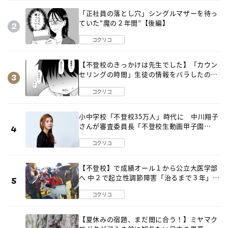
「正社員の落とし穴」シングルマザーを待っ
ていた“魔の２年間”【後編】
コクリコ
【不登校のきっかけは先生でした】「カウン
セリングの時間」生徒の情報をバラしたの
は…《第２話》
コクリコ
小中学校「不登校35万人」時代に 中川翔子
さんが審査委員長「不登校生動画甲子園
2026」が開催
コクリコ
【不登校】で成績オール１から公立大医学部
へ 中２で起立性調節障害「治るまで３年」の
診断 そのとき母は
コクリコ
【夏休みの宿題、まだ間に合う！】ミヤマク