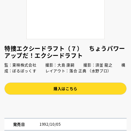
特捜エクシードラフト（７） ちょうパワー
アップだ！エクシードラフト
監：東映株式会社 撮影：大島 康嗣 撮影：須釜 龍之 構
成：ぼるぼっくす レイアウト：落合 正典 （水野プロ）
購入はこちら
発売日
1992/10/05