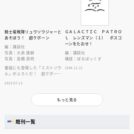
騎士竜戦隊リュウソウジャーと
ＧＡＬＡＣＴＩＣ ＰＡＴＲＯ
あそぼう！ 超ケボーン
Ｌ レンズマン（１） ボスコ
ーンをたおせ！
編：講談社
写真：大島 康嗣
編：講談社
写真：高橋 良明
構成：ぼるぼっくす
番組にも登場した「ミストソウ
1984.11.21
ル」がふろくだ！ 超ケボーン
な限定付録とともに、リュウソ
2019.07.13
ウバトルゲームに挑戦しよう！
もっと見る
既刊一覧