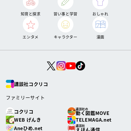
知育と探求
習い事と学習
おしゃれ
エンタメ
キャラクター
漫画
講談社コクリコ
ファミリーサイト
講談社の
コクリコ
動く図鑑MOVE
WEB げんき
TELEMAGA.net
講談社
Aneひめ.net
えほん通信