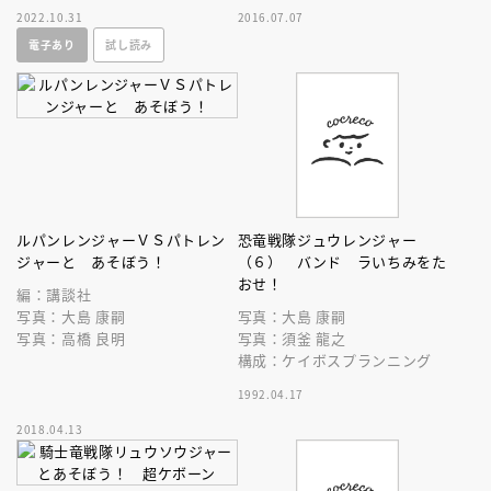
を一冊の写真集に凝縮。
ジュウオウジャーのあそびがい
2022.10.31
2016.07.07
っぱいのえほんだ！
電子あり
試し読み
ルパンレンジャーＶＳパトレン
恐竜戦隊ジュウレンジャー
ジャーと あそぼう！
（６） バンド ラいちみをた
おせ！
編：講談社
写真：大島 康嗣
写真：大島 康嗣
写真：高橋 良明
写真：須釜 龍之
構成：ケイボスプランニング
1992.04.17
2018.04.13