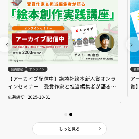
会員限定
オンライン
会
【アーカイブ配信中】講談社絵本新人賞オンラ
ア
インセミナー 受賞作家と担当編集者が語る
賞
「絵本創作実践講座」
作
応募締切
2025-10-31
もっと見る