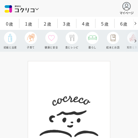
マイページ
0
1
2
3
4
5
6
歳
歳
歳
歳
歳
歳
歳
妊娠と出産
子育て
健康と安全
食とレシピ
暮らし
絵本とお話
知育と探