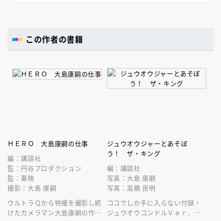
この作者の書籍
ＨＥＲＯ 大島康嗣の仕事
ジュウオウジャーとあそぼ
う！ ザ・キング
編：講談社
監：円谷プロダクション
編：講談社
監：東映
写真：大島 康嗣
撮影：大島 康嗣
写真：高橋 良明
ウルトラＱから特撮を撮影し続
ココでしか手に入らない付録・
けたカメラマン大島康嗣の作品
ジュウオウコンドルＶｅｒ．と