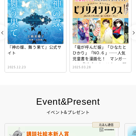
『神の蝶、舞う果て』公式サ
「竜が呼んだ娘」「ひなたと
イト
ひかり」「NO.６」……人気
児童書を漫画化！ マンガサ
イト『ビブリオシリウス』誕
2025.12.23
2025.03.28
生！
Event&Present
イベント&プレゼント
えほん通信