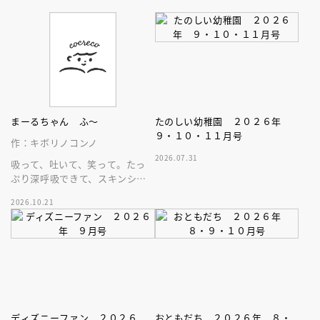
まーるちゃん ふ～
たのしい幼稚園 ２０２６年
９・１０・１１月号
作：キボリノコンノ
2026.07.31
吸って、吐いて、笑って。たっ
ぷり深呼吸できて、スキンシッ
プが楽しめる、大人気木彫作
2026.10.21
家、キボリノコンノ初のファー
ストブック。
ディズニーファン ２０２６
おともだち ２０２６年 ８・