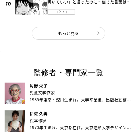
書いていい」と言ったのに…信じた言葉は噓
だった《第４話》
コクリコ
もっと見る
監修者・専門家一覧
角野 栄子
児童文学作家
1935年東京・深川生まれ。大学卒業後、出版社勤務...
伊佐 久美
絵本作家
1970年生まれ、東京都在住。東京造形大学デザイン...