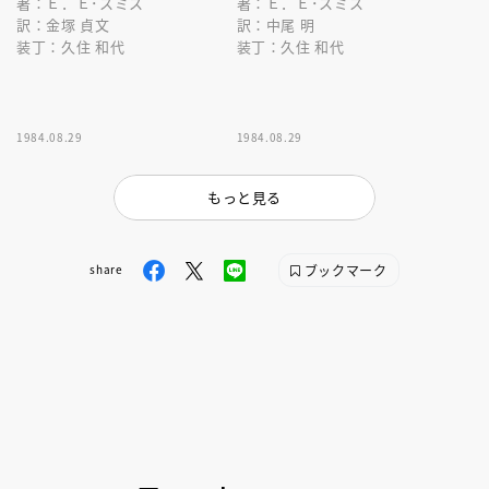
著：Ｅ．Ｅ･スミス
著：Ｅ．Ｅ･スミス
訳：金塚 貞文
訳：中尾 明
装丁：久住 和代
装丁：久住 和代
1984.08.29
1984.08.29
もっと見る
ブックマーク
share