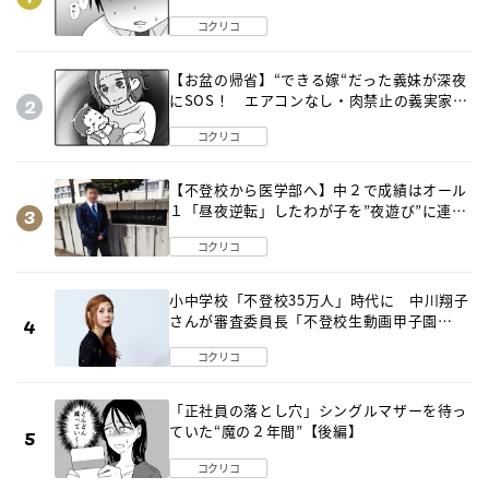
は…《第２話》
コクリコ
【お盆の帰省】“できる嫁“だった義妹が深夜
にSOS！ エアコンなし・肉禁止の義実家ル
ールに変化が…〈後編〉
コクリコ
【不登校から医学部へ】中２で成績はオール
１「昼夜逆転」したわが子を”夜遊び”に連れ
出した母の気づき
コクリコ
小中学校「不登校35万人」時代に 中川翔子
さんが審査委員長「不登校生動画甲子園
2026」が開催
コクリコ
「正社員の落とし穴」シングルマザーを待っ
ていた“魔の２年間”【後編】
コクリコ