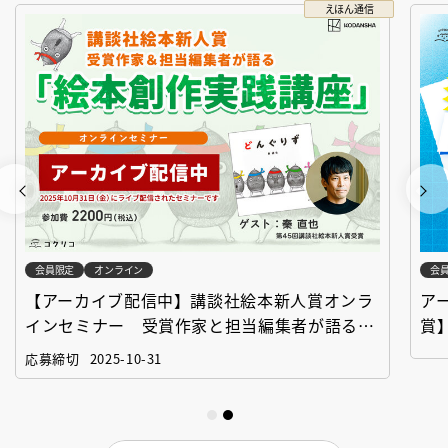
えほん通信
会員限定
オンライン
会
【アーカイブ配信中】講談社絵本新人賞オンラ
ア
インセミナー 受賞作家と担当編集者が語る
賞
「絵本創作実践講座」
作
応募締切
2025-10-31