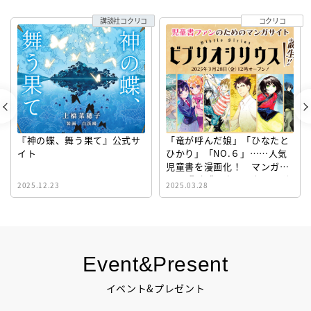
講談社コクリコ
コクリコ
『神の蝶、舞う果て』公式サ
「竜が呼んだ娘」「ひなたと
イト
ひかり」「NO.６」……人気
児童書を漫画化！ マンガサ
イト『ビブリオシリウス』誕
2025.12.23
2025.03.28
生！
Event&Present
イベント&プレゼント