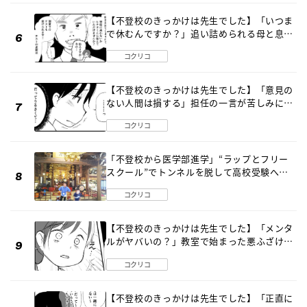
【不登校のきっかけは先生でした】「いつま
で休むんですか？」追い詰められる母と息子
《第６話》
コクリコ
【不登校のきっかけは先生でした】「意見の
ない人間は損する」担任の一言が苦しみに…
《第１話》
コクリコ
「不登校から医学部進学」“ラップとフリー
スクール”でトンネルを脱して高校受験へ
〔元野球少年の実話〕
コクリコ
【不登校のきっかけは先生でした】「メンタ
ルがヤバいの？」教室で始まった悪ふざけ
《第３話》
コクリコ
【不登校のきっかけは先生でした】「正直に