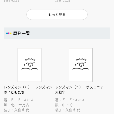
1986.02.21
1986.01.21
もっと見る
既刊一覧
レンズマン（６） レンズマン
レンズマン（５） ボスコニア
の子どもたち
大戦争
著：Ｅ．Ｅ･スミス
著：Ｅ．Ｅ･スミス
訳：北川 幸比古
訳：中上 守
装丁：久住 和代
装丁：久住 和代