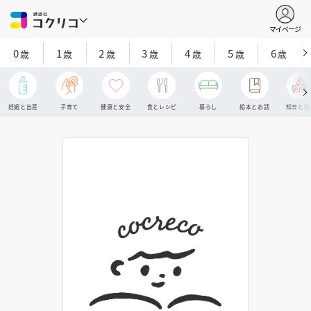
マイページ
0
1
2
3
4
5
6
歳
歳
歳
歳
歳
歳
歳
妊娠と出産
子育て
健康と安全
食とレシピ
暮らし
絵本とお話
知育と探