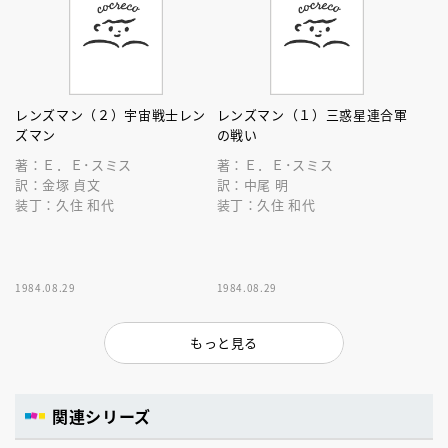
レンズマン（２）宇宙戦士レン
レンズマン（１）三惑星連合軍
ズマン
の戦い
著：Ｅ．Ｅ･スミス
著：Ｅ．Ｅ･スミス
訳：金塚 貞文
訳：中尾 明
装丁：久住 和代
装丁：久住 和代
1984.08.29
1984.08.29
もっと見る
関連シリーズ